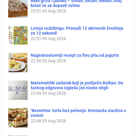
Miks griza i jabuka – Sočan, nežan, mekan, ovaj
kolač će se dopasti svima
22:51
05 Aug 2026
Letnja razbibriga: Pronađi 12 skrivenih životinja
za 12 sekundi
22:51
05 Aug 2026
Najjednostavniji recept za finu pitu od jogurta
22:50
05 Aug 2026
Matematički zadatak koji je podijelio Balkan: Do
tačnog odgovora izgleda još nismo stigli
22:49
05 Aug 2026
‘Besmrtna’ torta bez pečenja: Kremasta slastica s
voćem
22:48
05 Aug 2026