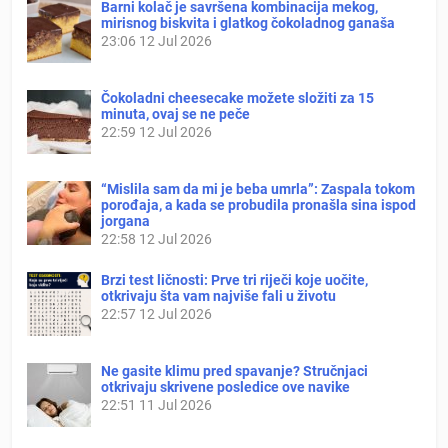
Barni kolač je savršena kombinacija mekog,
mirisnog biskvita i glatkog čokoladnog ganaša
23:06
12 Jul 2026
Čokoladni cheesecake možete složiti za 15
minuta, ovaj se ne peče
22:59
12 Jul 2026
“Mislila sam da mi je beba umrla”: Zaspala tokom
porođaja, a kada se probudila pronašla sina ispod
jorgana
22:58
12 Jul 2026
Brzi test ličnosti: Prve tri riječi koje uočite,
otkrivaju šta vam najviše fali u životu
22:57
12 Jul 2026
Ne gasite klimu pred spavanje? Stručnjaci
otkrivaju skrivene posledice ove navike
22:51
11 Jul 2026