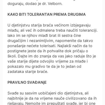
doguraju, dodao je dr. Velborn.
KAKO BITI TOLERANTAN PREMA DRUGIMA
U djetinjstvu starija braća većinom izbjegavaju
mlađu, ali već ih odmalena treba naučiti toleranciji.
Iako im se njihov mlađi brat ili sestra čine
drugačijim i nezanimljivim, napomenite da takvo
ponašanje nećete tolerisati. Najlakši način da to
postignete jeste da ih pohvalite dok pričaju o
školi. Dajte im do znanja da vas jako raduje što je
vaše starije dijete odvojilo vrijeme za mlađe i
pokazalo mu gradivo te da je to jedan od
zadataka starije braće.
PRAVILNO SVAĐANjE
Svađe su sasvim uobičajeni dio djetinjstva, ali
najbitnije je da na vrijeme nauče civilizovano da ih
rješavaju. Nemojte im prepuštati svađe, jer bi one