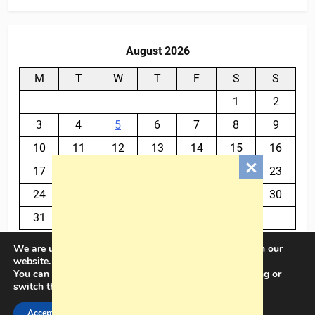
August 2026
M
T
W
T
F
S
S
1
2
3
4
5
6
7
8
9
10
11
12
13
14
15
16
17
18
19
20
21
22
23
24
25
26
27
28
29
30
31
We are using cookies to give you the best experience on our
« Jul
website.
You can find out more about which cookies we are using or
switch them off in
settings
.
BalkanPlus 2024© Powered By
.
BlazeThemes
Accept