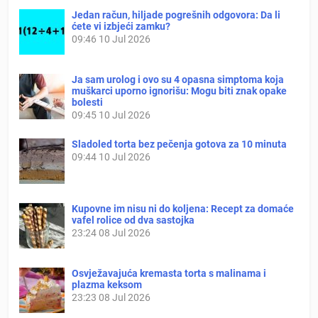
Jedan račun, hiljade pogrešnih odgovora: Da li
ćete vi izbjeći zamku?
09:46
10 Jul 2026
Ja sam urolog i ovo su 4 opasna simptoma koja
muškarci uporno ignorišu: Mogu biti znak opake
bolesti
09:45
10 Jul 2026
Sladoled torta bez pečenja gotova za 10 minuta
09:44
10 Jul 2026
Kupovne im nisu ni do koljena: Recept za domaće
vafel rolice od dva sastojka
23:24
08 Jul 2026
Osvježavajuća kremasta torta s malinama i
plazma keksom
23:23
08 Jul 2026