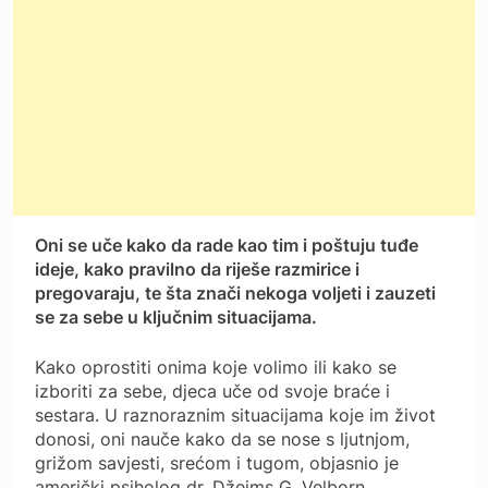
Oni se uče kako da rade kao tim i poštuju tuđe
ideje, kako pravilno da riješe razmirice i
pregovaraju, te šta znači nekoga voljeti i zauzeti
se za sebe u ključnim situacijama.
Kako oprostiti onima koje volimo ili kako se
izboriti za sebe, djeca uče od svoje braće i
sestara. U raznoraznim situacijama koje im život
donosi, oni nauče kako da se nose s ljutnjom,
grižom savjesti, srećom i tugom, objasnio je
američki psiholog dr. Džejms G. Velborn.