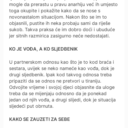
mogle da prerastu u pravu anarhiju već ih umjesto
toga okupite i pokažite kako da se nose s
novonastalom situacijom. Nakon što se im to
objasnili, pustite ih neka probaju sami da riješe
sukob. Takva praksa će im dobro doći i ubuduće
jer sitnih razmirica zasigurno neće nedostajati.
KO JE VOĐA, A KO SLjEDBENIK
U partnerskom odnosu kao što je to kod braća i
sestara, uvijek se neko nameće kao vođa, dok je
drugi sljedbenik. Ipak kod takvog odnosa treba
pripaziti da se odnos ne pretvori u tiraniju.
Odvojite vrijeme i svojoj djeci objasnite da uloge
treba da se mijenjaju odnosno da je ponekad
jedan od njih vođa, a drugi slijedi, dok je situacija
sljedeći put obrnuta.
KAKO SE ZAUZETI ZA SEBE