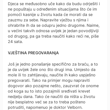
Djeca se međusobno uče kako da budu odrješiti i
ne popuštaju u određenim situacijama što će im
pomoći kasnije u životu kada će morati da se
zauzmu za sebe. Napravite vježbu s njima i
ohrabrite ih da se odupru jedno drugome. Naime,
u većini takvih odnosa uvijek je jedan povodljiviji
od drugog, pa ga treba naučiti kako reći ne, piše
24 sata.
VJEŠTINA PREGOVARANjA
Još je jedno ponašanje specifično za braću, a to
je da uvijek žele ono što drugi ima. Umjesto da
mole ili to zahtijevaju, naučite ih kako uspješno
pregovarati. Tako na primjer mogu napraviti
dogovor ako pozajme nešto, zauzvrat će onome
od koga su to isto pozajmili sređivati krevet
nedjelju dana. Tako će naučiti da ništa u životu
nije besplatno već se za to treba pošteno
potruditi, napomenuo je doktor Velborn.