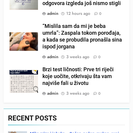
odgovora izgleda još nismo stigli
admin
12 hours ago
0
“Mislila sam da mi je beba
umrla”: Zaspala tokom porođaja,
a kada se probudila pronašla sina
ispod jorgana
admin
3 weeks ago
0
Brzi test ličnosti: Prve tri riječi
koje uočite, otkrivaju šta vam
najviše fali u životu
admin
3 weeks ago
0
RECENT POSTS