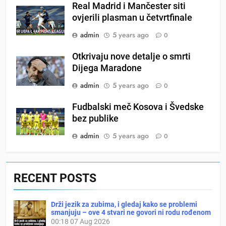
Real Madrid i Mančester siti
ovjerili plasman u četvrtfinale
admin
5 years ago
0
Otkrivaju nove detalje o smrti
Dijega Maradone
admin
5 years ago
0
Fudbalski meč Kosova i Švedske
bez publike
admin
5 years ago
0
RECENT POSTS
Drži jezik za zubima, i gledaj kako se problemi
smanjuju – ove 4 stvari ne govori ni rodu rođenom
00:18
07 Aug 2026