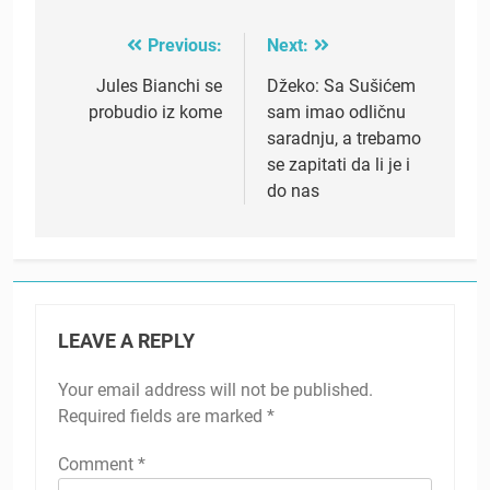
Previous:
Next:
Post
navigation
Jules Bianchi se
Džeko: Sa Sušićem
probudio iz kome
sam imao odličnu
saradnju, a trebamo
se zapitati da li je i
do nas
LEAVE A REPLY
Your email address will not be published.
Required fields are marked
*
Comment
*