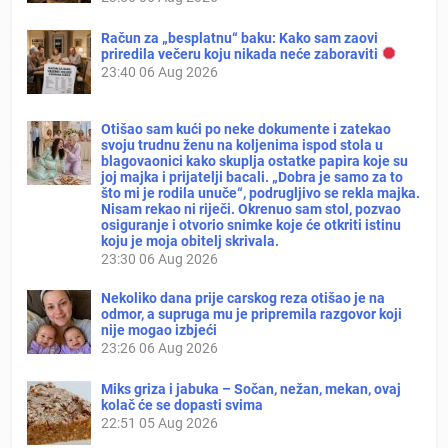
Račun za „besplatnu“ baku: Kako sam zaovi
priredila večeru koju nikada neće zaboraviti
23:40
06 Aug 2026
Otišao sam kući po neke dokumente i zatekao
svoju trudnu ženu na koljenima ispod stola u
blagovaonici kako skuplja ostatke papira koje su
joj majka i prijatelji bacali. „Dobra je samo za to
što mi je rodila unuče“, podrugljivo se rekla majka.
Nisam rekao ni riječi. Okrenuo sam stol, pozvao
osiguranje i otvorio snimke koje će otkriti istinu
koju je moja obitelj skrivala.
23:30
06 Aug 2026
Nekoliko dana prije carskog reza otišao je na
odmor, a supruga mu je pripremila razgovor koji
nije mogao izbjeći
23:26
06 Aug 2026
Miks griza i jabuka – Sočan, nežan, mekan, ovaj
kolač će se dopasti svima
22:51
05 Aug 2026