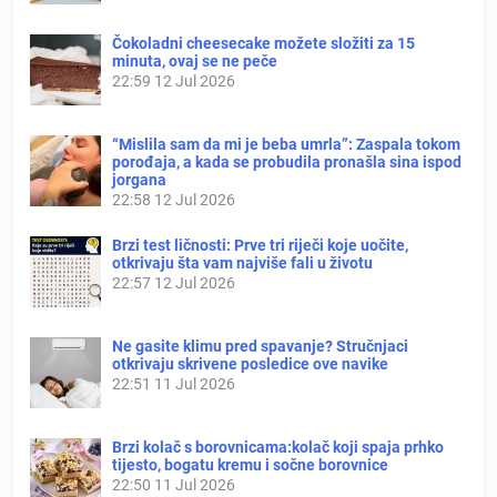
Čokoladni cheesecake možete složiti za 15
minuta, ovaj se ne peče
22:59
12 Jul 2026
“Mislila sam da mi je beba umrla”: Zaspala tokom
porođaja, a kada se probudila pronašla sina ispod
jorgana
22:58
12 Jul 2026
Brzi test ličnosti: Prve tri riječi koje uočite,
otkrivaju šta vam najviše fali u životu
22:57
12 Jul 2026
Ne gasite klimu pred spavanje? Stručnjaci
otkrivaju skrivene posledice ove navike
22:51
11 Jul 2026
Brzi kolač s borovnicama:kolač koji spaja prhko
tijesto, bogatu kremu i sočne borovnice
22:50
11 Jul 2026