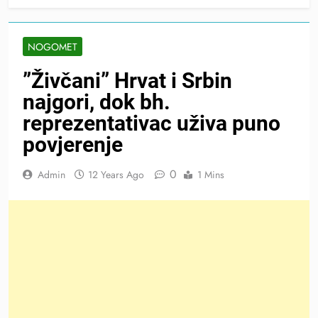
NOGOMET
”Živčani” Hrvat i Srbin
najgori, dok bh.
reprezentativac uživa puno
povjerenje
0
Admin
12 Years Ago
1 Mins