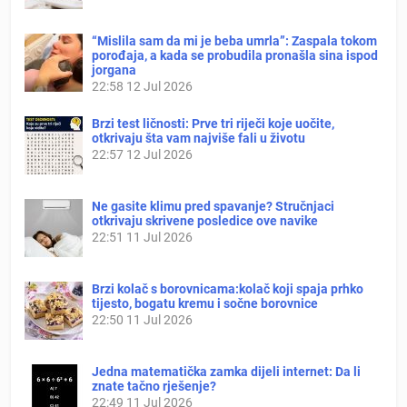
“Mislila sam da mi je beba umrla”: Zaspala tokom
porođaja, a kada se probudila pronašla sina ispod
jorgana
22:58
12 Jul 2026
Brzi test ličnosti: Prve tri riječi koje uočite,
otkrivaju šta vam najviše fali u životu
22:57
12 Jul 2026
Ne gasite klimu pred spavanje? Stručnjaci
otkrivaju skrivene posledice ove navike
22:51
11 Jul 2026
Brzi kolač s borovnicama:kolač koji spaja prhko
tijesto, bogatu kremu i sočne borovnice
22:50
11 Jul 2026
Jedna matematička zamka dijeli internet: Da li
znate tačno rješenje?
22:49
11 Jul 2026