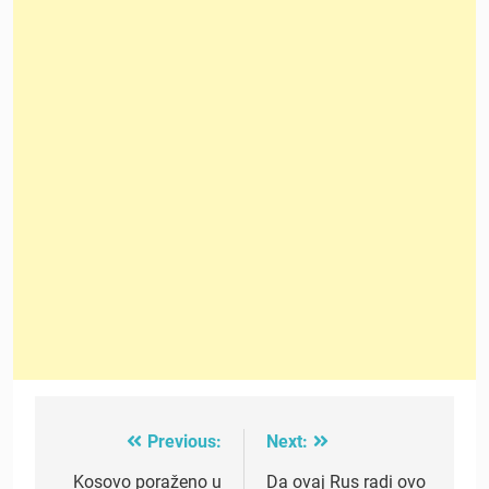
Previous:
Next:
Post
navigation
Kosovo poraženo u
Da ovaj Rus radi ovo