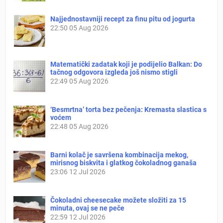
Najjednostavniji recept za finu pitu od jogurta
22:50
05 Aug 2026
Matematički zadatak koji je podijelio Balkan: Do
tačnog odgovora izgleda još nismo stigli
22:49
05 Aug 2026
‘Besmrtna’ torta bez pečenja: Kremasta slastica s
voćem
22:48
05 Aug 2026
Barni kolač je savršena kombinacija mekog,
mirisnog biskvita i glatkog čokoladnog ganaša
23:06
12 Jul 2026
Čokoladni cheesecake možete složiti za 15
minuta, ovaj se ne peče
22:59
12 Jul 2026