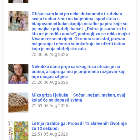
Otišao sam kući po neke dokumente i zatekao
svoju trudnu ženu na koljenima ispod stola u
blagovaonici kako skuplja ostatke papira koje su
joj majka i prijatelji bacali. „Dobra je samo za to
što mi je rodila unuče“, podrugljivo se rekla majka.
Nisam rekao ni riječi. Okrenuo sam stol, pozvao
osiguranje i otvorio snimke koje će otkriti istinu
koju je moja obitelj skrivala.
23:30
06 Aug 2026
Nekoliko dana prije carskog reza otišao je na
odmor, a supruga mu je pripremila razgovor koji
nije mogao izbjeći
23:26
06 Aug 2026
Miks griza i jabuka – Sočan, nežan, mekan, ovaj
kolač će se dopasti svima
22:51
05 Aug 2026
Letnja razbibriga: Pronađi 12 skrivenih životinja
za 12 sekundi
22:51
05 Aug 2026