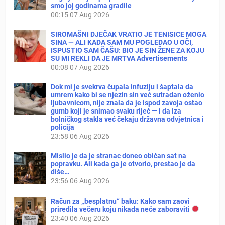
smo joj godinama gradile
00:15
07 Aug 2026
SIROMAŠNI DJEČAK VRATIO JE TENISICE MOGA
SINA — ALI KADA SAM MU POGLEDAO U OČI,
ISPUSTIO SAM ČAŠU: BIO JE SIN ŽENE ZA KOJU
SU MI REKLI DA JE MRTVA Advertisements
00:08
07 Aug 2026
Dok mi je svekrva čupala infuziju i šaptala da
umrem kako bi se njezin sin već sutradan oženio
ljubavnicom, nije znala da je ispod zavoja ostao
gumb koji je snimao svaku riječ — i da iza
bolničkog stakla već čekaju državna odvjetnica i
policija
23:58
06 Aug 2026
Mislio je da je stranac doneo običan sat na
popravku. Ali kada ga je otvorio, prestao je da
diše…
23:56
06 Aug 2026
Račun za „besplatnu“ baku: Kako sam zaovi
priredila večeru koju nikada neće zaboraviti
23:40
06 Aug 2026