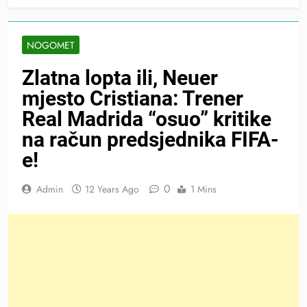
NOGOMET
Zlatna lopta ili, Neuer
mjesto Cristiana: Trener
Real Madrida “osuo” kritike
na račun predsjednika FIFA-
e!
0
Admin
12 Years Ago
1 Mins