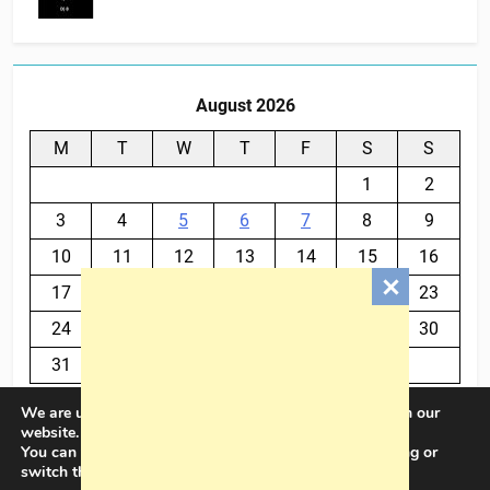
August 2026
M
T
W
T
F
S
S
1
2
3
4
5
6
7
8
9
10
11
12
13
14
15
16
17
18
19
20
21
22
23
24
25
26
27
28
29
30
31
We are using cookies to give you the best experience on our
« Jul
website.
You can find out more about which cookies we are using or
switch them off in
settings
.