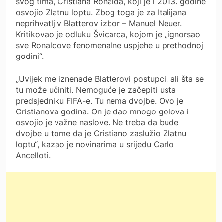
svog tima, Cristiana Ronalda, koji je i 2013. godine
osvojio Zlatnu loptu. Zbog toga je za Italijana
neprihvatljiv Blatterov izbor – Manuel Neuer.
Kritikovao je odluku Švicarca, kojom je „ignorsao
sve Ronaldove fenomenalne uspjehe u prethodnoj
godini“.
„Uvijek me iznenade Blatterovi postupci, ali šta se
tu može učiniti. Nemoguće je začepiti usta
predsjedniku FIFA-e. Tu nema dvojbe. Ovo je
Cristianova godina. On je dao mnogo golova i
osvojio je važne naslove. Ne treba da bude
dvojbe u tome da je Cristiano zaslužio Zlatnu
loptu“, kazao je novinarima u srijedu Carlo
Ancelloti.