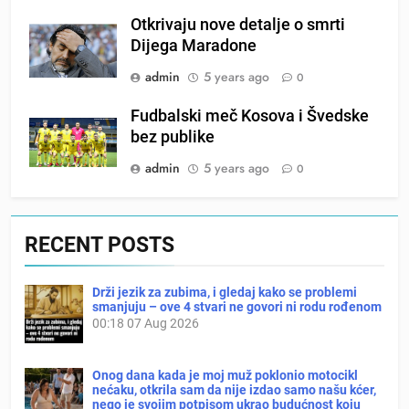
Otkrivaju nove detalje o smrti
Dijega Maradone
admin
5 years ago
0
Fudbalski meč Kosova i Švedske
bez publike
admin
5 years ago
0
RECENT POSTS
Drži jezik za zubima, i gledaj kako se problemi
smanjuju – ove 4 stvari ne govori ni rodu rođenom
00:18
07 Aug 2026
Onog dana kada je moj muž poklonio motocikl
nećaku, otkrila sam da nije izdao samo našu kćer,
nego je svojim potpisom ukrao budućnost koju