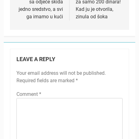
sa odjeće skida
za samo 200 dinara!
jedno sredstvo, a svi
Kad ju je otvorila,
ga imamo u kući
zinula od šoka
LEAVE A REPLY
Your email address will not be published.
Required fields are marked
*
Comment
*