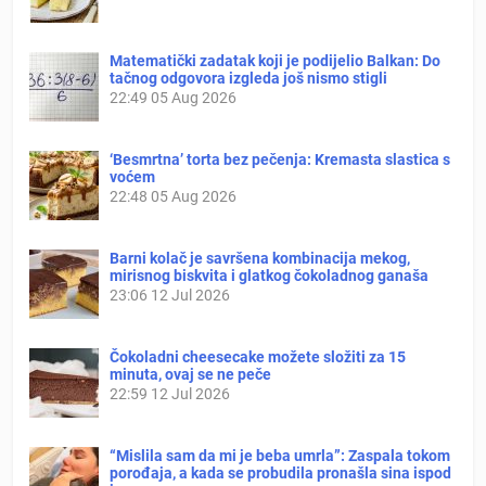
Matematički zadatak koji je podijelio Balkan: Do
tačnog odgovora izgleda još nismo stigli
22:49
05 Aug 2026
‘Besmrtna’ torta bez pečenja: Kremasta slastica s
voćem
22:48
05 Aug 2026
Barni kolač je savršena kombinacija mekog,
mirisnog biskvita i glatkog čokoladnog ganaša
23:06
12 Jul 2026
Čokoladni cheesecake možete složiti za 15
minuta, ovaj se ne peče
22:59
12 Jul 2026
“Mislila sam da mi je beba umrla”: Zaspala tokom
porođaja, a kada se probudila pronašla sina ispod