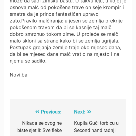
može da sadi zimsku baštu. U takvu leju, u kojoj je
osnova malč od pokošene trave on seje krompir i
smatra da je prinos fantastičan upravo
zato.Pravilo malčiranja: u jesen se zemlja prekrije
pokošenom travom da bi se kasnije taj malč
dobro smrznuo tokom zime. U proleće se malč
malo skloni sa strane kako bi se zemlja ugrijala.
Postupak grejanja zemlje traje oko mjesec dana,
da bi se mjesec dana malč vratio na mjesto i na
njemu se sadilo.
Novi.ba
Previous:
Next:
Post
navigation
Nikada se ovog ne
Kupila Guči torbicu u
biste sjetili: Sve fleke
Second hand radnji