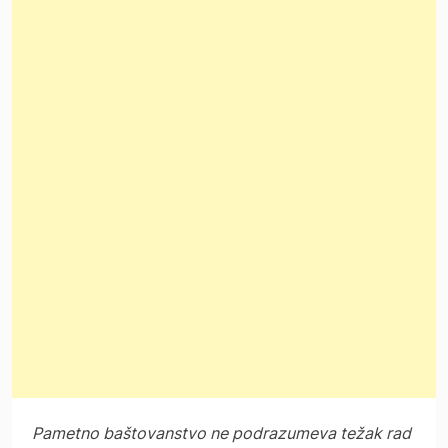
Pametno baštovanstvo ne podrazumeva težak rad