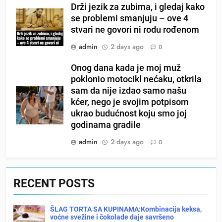
Drži jezik za zubima, i gledaj kako
se problemi smanjuju – ove 4
stvari ne govori ni rodu rođenom
admin
2 days ago
0
Onog dana kada je moj muž
poklonio motocikl nećaku, otkrila
sam da nije izdao samo našu
kćer, nego je svojim potpisom
ukrao budućnost koju smo joj
godinama gradile
admin
2 days ago
0
RECENT POSTS
ŠLAG TORTA SA KUPINAMA:Kombinacija keksa,
voćne svežine i čokolade daje savršeno