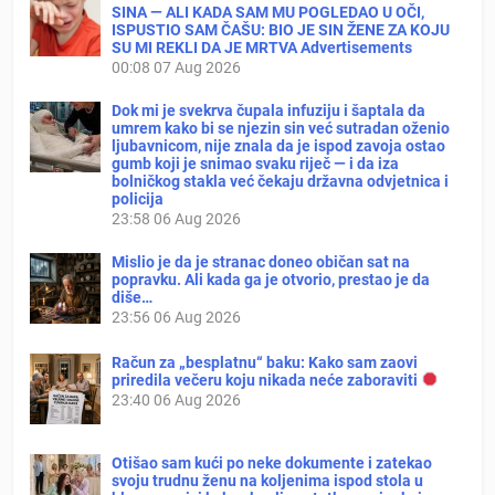
SINA — ALI KADA SAM MU POGLEDAO U OČI,
ISPUSTIO SAM ČAŠU: BIO JE SIN ŽENE ZA KOJU
SU MI REKLI DA JE MRTVA Advertisements
00:08
07 Aug 2026
Dok mi je svekrva čupala infuziju i šaptala da
umrem kako bi se njezin sin već sutradan oženio
ljubavnicom, nije znala da je ispod zavoja ostao
gumb koji je snimao svaku riječ — i da iza
bolničkog stakla već čekaju državna odvjetnica i
policija
23:58
06 Aug 2026
Mislio je da je stranac doneo običan sat na
popravku. Ali kada ga je otvorio, prestao je da
diše…
23:56
06 Aug 2026
Račun za „besplatnu“ baku: Kako sam zaovi
priredila večeru koju nikada neće zaboraviti
23:40
06 Aug 2026
Otišao sam kući po neke dokumente i zatekao
svoju trudnu ženu na koljenima ispod stola u