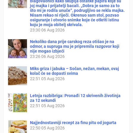
blagovaonici kako skuplja ostatke papira koje su
joj majka i prijatelji bacali. „Dobra je samo za to
što mi je rodila unuče“, podrugljivo se rekla majka.
Nisam rekao ni riječi. Okrenuo sam stol, pozvao
osiguranje i otvorio snimke koje će otkriti istinu
koju je moja obitelj skrivala.
23:30
06 Aug 2026
Nekoliko dana prije carskog reza otišao je na
odmor, a supruga mu je pripremila razgovor koji
nije mogao izbjeći
23:26
06 Aug 2026
Miks griza i jabuka – Sočan, nežan, mekan, ovaj
kolač će se dopasti svima
22:51
05 Aug 2026
Letnja razbibriga: Pronađi 12 skrivenih životinja
za 12 sekundi
22:51
05 Aug 2026
Najjednostavniji recept za finu pitu od jogurta
22:50
05 Aug 2026