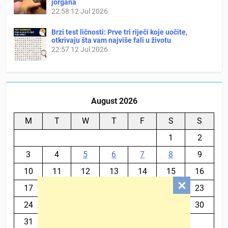
jorgana
22:58
12 Jul 2026
Brzi test ličnosti: Prve tri riječi koje uočite,
otkrivaju šta vam najviše fali u životu
22:57
12 Jul 2026
August 2026
M
T
W
T
F
S
S
1
2
3
4
5
6
7
8
9
10
11
12
13
14
15
16
17
18
19
20
21
22
23
24
25
26
27
28
29
30
31