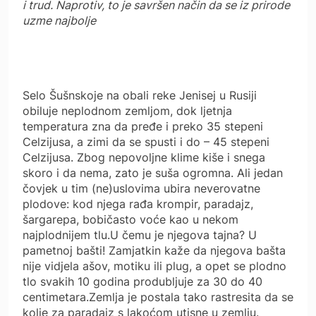
i trud. Naprotiv, to je savršen način da se iz prirode
uzme najbolje
Selo Šušnskoje na obali reke Jenisej u Rusiji
obiluje neplodnom zemljom, dok ljetnja
temperatura zna da pređe i preko 35 stepeni
Celzijusa, a zimi da se spusti i do – 45 stepeni
Celzijusa. Zbog nepovoljne klime kiše i snega
skoro i da nema, zato je suša ogromna. Ali jedan
čovjek u tim (ne)uslovima ubira neverovatne
plodove: kod njega rađa krompir, paradajz,
šargarepa, bobičasto voće kao u nekom
najplodnijem tlu.U čemu je njegova tajna? U
pametnoj bašti! Zamjatkin kaže da njegova bašta
nije vidjela ašov, motiku ili plug, a opet se plodno
tlo svakih 10 godina produbljuje za 30 do 40
centimetara.Zemlja je postala tako rastresita da se
kolje za paradajz s lakoćom utisne u zemlju.