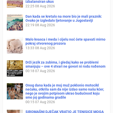
izbalansiran ukus
22:25
08 Aug 2026
Dan kada se kretalo na more bio je mali praznik:
Ovako je izgledalo ljetovanje u Jugoslaviji
22:19
08 Aug 2026
Malo kvasca i meda i cijelu noć ćete spavati mirno
pokraj otvorenog prozora
13:33
08 Aug 2026
Drži jezik za zubima, i gledaj kako se problemi
smanjuju – ove 4 stvari ne govori ni rodu rođenom
00:18
07 Aug 2026
Onog dana kada je moj muž poklonio motocikl
nećaku, otkrila sam da nije izdao samo našu kćer,
nego je svojim potpisom ukrao budućnost koju
smo joj godinama gradile
00:15
07 Aug 2026
SIROMAŠNI DJEČAK VRATIO JE TENISICE MOGA