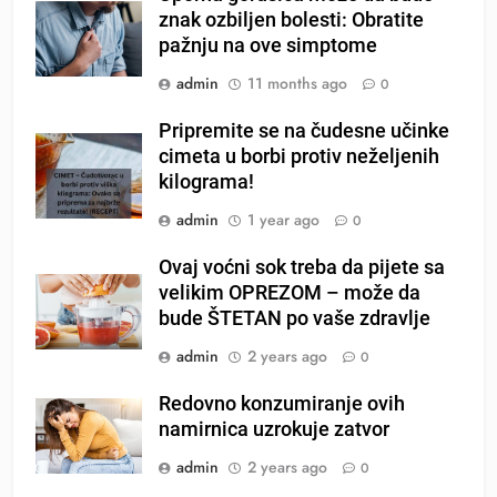
znak ozbiljen bolesti: Obratite
pažnju na ove simptome
admin
11 months ago
0
Pripremite se na čudesne učinke
cimeta u borbi protiv neželjenih
kilograma!
admin
1 year ago
0
Ovaj voćni sok treba da pijete sa
velikim OPREZOM – može da
bude ŠTETAN po vaše zdravlje
admin
2 years ago
0
Redovno konzumiranje ovih
namirnica uzrokuje zatvor
admin
2 years ago
0