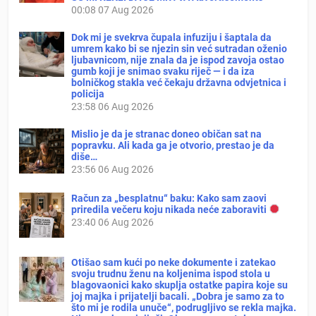
00:08
07 Aug 2026
Dok mi je svekrva čupala infuziju i šaptala da
umrem kako bi se njezin sin već sutradan oženio
ljubavnicom, nije znala da je ispod zavoja ostao
gumb koji je snimao svaku riječ — i da iza
bolničkog stakla već čekaju državna odvjetnica i
policija
23:58
06 Aug 2026
Mislio je da je stranac doneo običan sat na
popravku. Ali kada ga je otvorio, prestao je da
diše…
23:56
06 Aug 2026
Račun za „besplatnu“ baku: Kako sam zaovi
priredila večeru koju nikada neće zaboraviti
23:40
06 Aug 2026
Otišao sam kući po neke dokumente i zatekao
svoju trudnu ženu na koljenima ispod stola u
blagovaonici kako skuplja ostatke papira koje su
joj majka i prijatelji bacali. „Dobra je samo za to
što mi je rodila unuče“, podrugljivo se rekla majka.