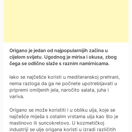
Origano je jedan od najpopularnijih začina u
cijelom svijetu. Ugodnog je mirisa i okusa, zbog
čega se odlično slaže s raznim namirnicama.
Iako se najčešće koristi u mediteranskoj prehrani,
nema razloga da ga ne počnete upotrebljavati u
pripremi omiljenih jela, naročito salata, juha i
variva.
Origano se može koristiti i u obliku ulja, koje se
najčešće miješa s ostalim vrstama ulja kao što je
maslinovo ili suncokretovo. U kozmetičkoj
industriji se ulje origana koristi u izradi različitih