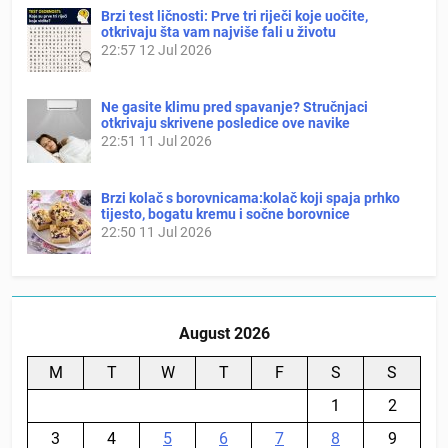
Brzi test ličnosti: Prve tri riječi koje uočite,
otkrivaju šta vam najviše fali u životu
22:57
12 Jul 2026
Ne gasite klimu pred spavanje? Stručnjaci
otkrivaju skrivene posledice ove navike
22:51
11 Jul 2026
Brzi kolač s borovnicama:kolač koji spaja prhko
tijesto, bogatu kremu i sočne borovnice
22:50
11 Jul 2026
August 2026
M
T
W
T
F
S
S
1
2
3
4
5
6
7
8
9