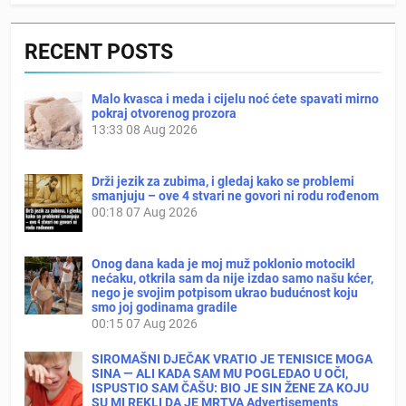
RECENT POSTS
Malo kvasca i meda i cijelu noć ćete spavati mirno
pokraj otvorenog prozora
13:33
08 Aug 2026
Drži jezik za zubima, i gledaj kako se problemi
smanjuju – ove 4 stvari ne govori ni rodu rođenom
00:18
07 Aug 2026
Onog dana kada je moj muž poklonio motocikl
nećaku, otkrila sam da nije izdao samo našu kćer,
nego je svojim potpisom ukrao budućnost koju
smo joj godinama gradile
00:15
07 Aug 2026
SIROMAŠNI DJEČAK VRATIO JE TENISICE MOGA
SINA — ALI KADA SAM MU POGLEDAO U OČI,
ISPUSTIO SAM ČAŠU: BIO JE SIN ŽENE ZA KOJU
SU MI REKLI DA JE MRTVA Advertisements