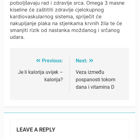
poboljšavaju rad i zdravlje srca. Omega 3 masne
kiseline će zaštititi zdravlje cjelokupnog
kardiovaskularnog sistema, spriječit će
nakupljanje plaka na stjenkama krvnih žila te će
smanjiti rizik od nastanka moždanog i srčanog
udara.
Previous:
Next:
Post
navigation
Je li kalorija uvijek –
Veza između
kalorija?
pospanosti tokom
dana i vitamina D
LEAVE A REPLY