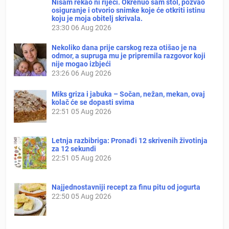
Nisam rekao ni riječi. Okrenuo sam stol, pozvao
osiguranje i otvorio snimke koje će otkriti istinu
koju je moja obitelj skrivala.
23:30
06 Aug 2026
Nekoliko dana prije carskog reza otišao je na
odmor, a supruga mu je pripremila razgovor koji
nije mogao izbjeći
23:26
06 Aug 2026
Miks griza i jabuka – Sočan, nežan, mekan, ovaj
kolač će se dopasti svima
22:51
05 Aug 2026
Letnja razbibriga: Pronađi 12 skrivenih životinja
za 12 sekundi
22:51
05 Aug 2026
Najjednostavniji recept za finu pitu od jogurta
22:50
05 Aug 2026