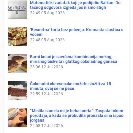
Matematički zadatak koji je podijelio Balkan: Do
tačnog odgovora izgleda još nismo stigli
22:49
05 Aug 2026
‘Besmrtna’ torta bez pečenja: Kremasta slastica s
voćem
22:48
05 Aug 2026
Barni kolač je savršena kombinacija mekog,
mirisnog biskvita i glatkog čokoladnog ganaša
23:06
12 Jul 2026
Čokoladni cheesecake možete složiti za 15
minuta, ovaj se ne peče
22:59
12 Jul 2026
“Mislila sam da mi je beba umrla”: Zaspala tokom
porođaja, a kada se probudila pronašla sina ispod
jorgana
22:58
12 Jul 2026