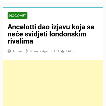
NOGOMET
Ancelotti dao izjavu koja se
neće svidjeti londonskim
rivalima
0
Admin
12 Years Ago
1 Mins