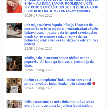
SINA — ALI KADA SAM MU POGLEDAO U OČI,
ISPUSTIO SAM ČAŠU: BIO JE SIN ŽENE ZA KOJU
SU MI REKLI DA JE MRTVA Advertisements
00:08
07 Aug 2026
Dok mi je svekrva čupala infuziju i šaptala da
umrem kako bi se njezin sin već sutradan oženio
ljubavnicom, nije znala da je ispod zavoja ostao
gumb koji je snimao svaku riječ — i da iza
bolničkog stakla već čekaju državna odvjetnica i
policija
23:58
06 Aug 2026
Mislio je da je stranac doneo običan sat na
popravku. Ali kada ga je otvorio, prestao je da
diše…
23:56
06 Aug 2026
Račun za „besplatnu“ baku: Kako sam zaovi
priredila večeru koju nikada neće zaboraviti
23:40
06 Aug 2026
Otišao sam kući po neke dokumente i zatekao
svoju trudnu ženu na koljenima ispod stola u