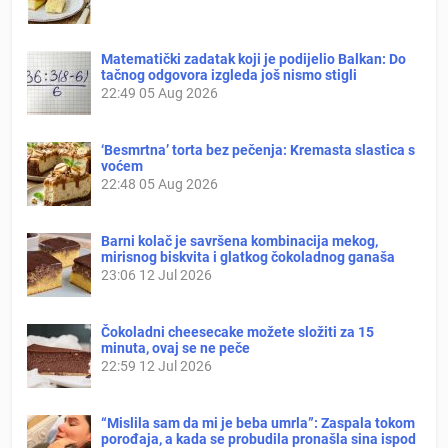
Matematički zadatak koji je podijelio Balkan: Do
tačnog odgovora izgleda još nismo stigli
22:49
05 Aug 2026
‘Besmrtna’ torta bez pečenja: Kremasta slastica s
voćem
22:48
05 Aug 2026
Barni kolač je savršena kombinacija mekog,
mirisnog biskvita i glatkog čokoladnog ganaša
23:06
12 Jul 2026
Čokoladni cheesecake možete složiti za 15
minuta, ovaj se ne peče
22:59
12 Jul 2026
“Mislila sam da mi je beba umrla”: Zaspala tokom
porođaja, a kada se probudila pronašla sina ispod