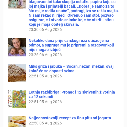
blagovaonici kako skuplja ostatke papira koje su
joj majka i prijatelji bacali. „Dobra je samo za to
što mi je rodila unuče“, podrugljivo se rekla majka.
Nisam rekao ni riječi. Okrenuo sam stol, pozvao
osiguranje i otvorio snimke koje će otkriti istinu
koju je moja obitelj skrivala.
23:30
06 Aug 2026
Nekoliko dana prije carskog reza otišao je na
odmor, a supruga mu je pripremila razgovor koji
nije mogao izbjeći
23:26
06 Aug 2026
Miks griza i jabuka – Sočan, nežan, mekan, ovaj
kolač će se dopasti svima
22:51
05 Aug 2026
Letnja razbibriga: Pronađi 12 skrivenih životinja
za 12 sekundi
22:51
05 Aug 2026
Najjednostavniji recept za finu pitu od jogurta
22:50
05 Aug 2026