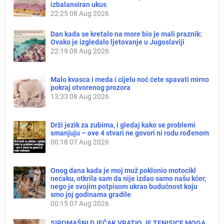
izbalansiran ukus
22:25
08 Aug 2026
Dan kada se kretalo na more bio je mali praznik:
Ovako je izgledalo ljetovanje u Jugoslaviji
22:19
08 Aug 2026
Malo kvasca i meda i cijelu noć ćete spavati mirno
pokraj otvorenog prozora
13:33
08 Aug 2026
Drži jezik za zubima, i gledaj kako se problemi
smanjuju – ove 4 stvari ne govori ni rodu rođenom
00:18
07 Aug 2026
Onog dana kada je moj muž poklonio motocikl
nećaku, otkrila sam da nije izdao samo našu kćer,
nego je svojim potpisom ukrao budućnost koju
smo joj godinama gradile
00:15
07 Aug 2026
SIROMAŠNI DJEČAK VRATIO JE TENISICE MOGA