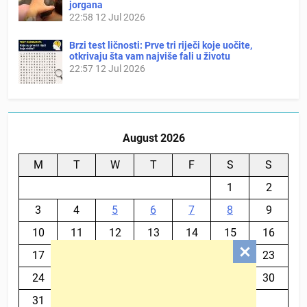
jorgana
22:58
12 Jul 2026
Brzi test ličnosti: Prve tri riječi koje uočite,
otkrivaju šta vam najviše fali u životu
22:57
12 Jul 2026
August 2026
M
T
W
T
F
S
S
1
2
3
4
5
6
7
8
9
10
11
12
13
14
15
16
17
18
19
20
21
22
23
24
25
26
27
28
29
30
31