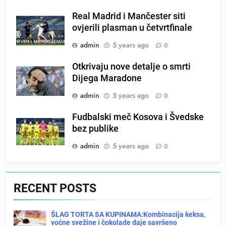
Real Madrid i Mančester siti
ovjerili plasman u četvrtfinale
admin
5 years ago
0
Otkrivaju nove detalje o smrti
Dijega Maradone
admin
5 years ago
0
Fudbalski meč Kosova i Švedske
bez publike
admin
5 years ago
0
RECENT POSTS
ŠLAG TORTA SA KUPINAMA:Kombinacija keksa,
voćne svežine i čokolade daje savršeno