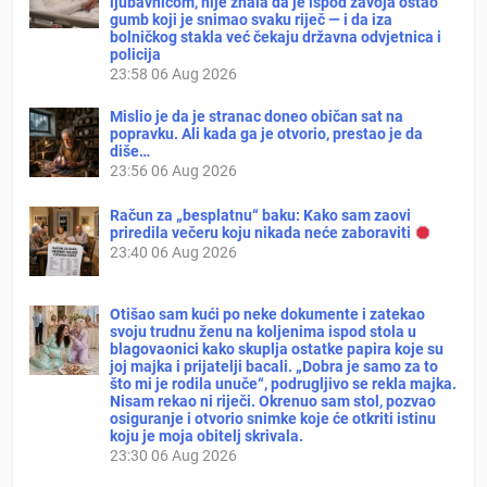
ljubavnicom, nije znala da je ispod zavoja ostao
gumb koji je snimao svaku riječ — i da iza
bolničkog stakla već čekaju državna odvjetnica i
policija
23:58
06 Aug 2026
Mislio je da je stranac doneo običan sat na
popravku. Ali kada ga je otvorio, prestao je da
diše…
23:56
06 Aug 2026
Račun za „besplatnu“ baku: Kako sam zaovi
priredila večeru koju nikada neće zaboraviti
23:40
06 Aug 2026
Otišao sam kući po neke dokumente i zatekao
svoju trudnu ženu na koljenima ispod stola u
blagovaonici kako skuplja ostatke papira koje su
joj majka i prijatelji bacali. „Dobra je samo za to
što mi je rodila unuče“, podrugljivo se rekla majka.
Nisam rekao ni riječi. Okrenuo sam stol, pozvao
osiguranje i otvorio snimke koje će otkriti istinu
koju je moja obitelj skrivala.
23:30
06 Aug 2026