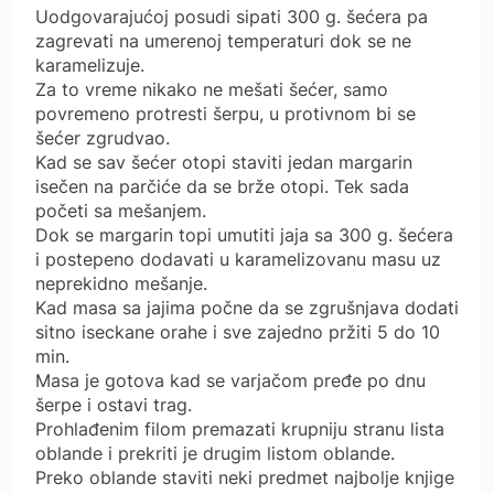
Uodgovarajućoj posudi sipati 300 g. šećera pa
zagrevati na umerenoj temperaturi dok se ne
karamelizuje.
Za to vreme nikako ne mešati šećer, samo
povremeno protresti šerpu, u protivnom bi se
šećer zgrudvao.
Kad se sav šećer otopi staviti jedan margarin
isečen na parčiće da se brže otopi. Tek sada
početi sa mešanjem.
Dok se margarin topi umutiti jaja sa 300 g. šećera
i postepeno dodavati u karamelizovanu masu uz
neprekidno mešanje.
Kad masa sa jajima počne da se zgrušnjava dodati
sitno iseckane orahe i sve zajedno pržiti 5 do 10
min.
Masa je gotova kad se varjačom pređe po dnu
šerpe i ostavi trag.
Prohlađenim filom premazati krupniju stranu lista
oblande i prekriti je drugim listom oblande.
Preko oblande staviti neki predmet najbolje knjige