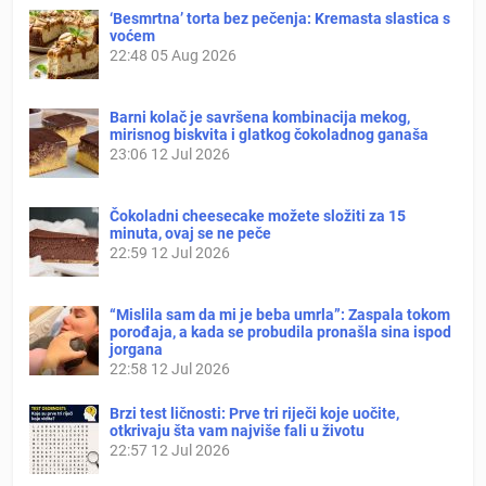
‘Besmrtna’ torta bez pečenja: Kremasta slastica s
voćem
22:48
05 Aug 2026
Barni kolač je savršena kombinacija mekog,
mirisnog biskvita i glatkog čokoladnog ganaša
23:06
12 Jul 2026
Čokoladni cheesecake možete složiti za 15
minuta, ovaj se ne peče
22:59
12 Jul 2026
“Mislila sam da mi je beba umrla”: Zaspala tokom
porođaja, a kada se probudila pronašla sina ispod
jorgana
22:58
12 Jul 2026
Brzi test ličnosti: Prve tri riječi koje uočite,
otkrivaju šta vam najviše fali u životu
22:57
12 Jul 2026