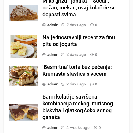
Miks griza i jabuka – Sočan,
nežan, mekan, ovaj kolač će se
dopasti svima
admin
2 days ago
0
Najjednostavniji recept za finu
pitu od jogurta
admin
2 days ago
0
‘Besmrtna’ torta bez pečenja:
Kremasta slastica s voćem
admin
2 days ago
0
Barni kolač je savršena
kombinacija mekog, mirisnog
biskvita i glatkog čokoladnog
ganaša
admin
4 weeks ago
0