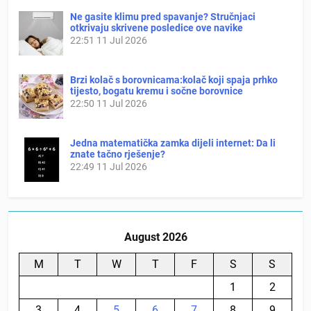
Ne gasite klimu pred spavanje? Stručnjaci
otkrivaju skrivene posledice ove navike
22:51
11 Jul 2026
Brzi kolač s borovnicama:kolač koji spaja prhko
tijesto, bogatu kremu i sočne borovnice
22:50
11 Jul 2026
Jedna matematička zamka dijeli internet: Da li
znate tačno rješenje?
22:49
11 Jul 2026
August 2026
M
T
W
T
F
S
S
1
2
3
4
5
6
7
8
9