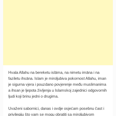
Hvala Allahu na bereketu islāma, na nimetu imāna i na
faziletu ihsāna. Islam je miroljubiva pokornost Allahu, iman
je sigurna vjera i pouzdano povjerenje među muslimanima
a ihsan je ljepota življenja u Islamskoj zajednici odgovornih
ljudi koji brinu jedni o drugima.
Uvaženi sabornici, danas i ovdje osjećam posebnu čast i
privilegiju što vam se mogu obratiti sa miroljubivom