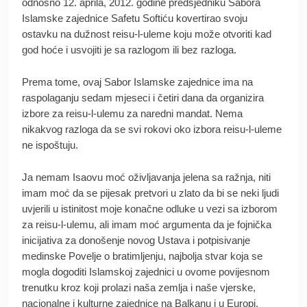
odnosno 12. aprila, 2012. godine predsjedniku Sabora
Islamske zajednice Safetu Softiću kovertirao svoju
ostavku na dužnost reisu-l-uleme koju može otvoriti kad
god hoće i usvojiti je sa razlogom ili bez razloga.
Prema tome, ovaj Sabor Islamske zajednice ima na
raspolaganju sedam mjeseci i četiri dana da organizira
izbore za reisu-l-ulemu za naredni mandat. Nema
nikakvog razloga da se svi rokovi oko izbora reisu-l-uleme
ne ispoštuju.
Ja nemam Isaovu moć oživljavanja jelena sa ražnja, niti
imam moć da se pijesak pretvori u zlato da bi se neki ljudi
uvjerili u istinitost moje konačne odluke u vezi sa izborom
za reisu-l-ulemu, ali imam moć argumenta da je fojnička
inicijativa za donošenje novog Ustava i potpisivanje
medinske Povelje o bratimljenju, najbolja stvar koja se
mogla dogoditi Islamskoj zajednici u ovome povijesnom
trenutku kroz koji prolazi naša zemlja i naše vjerske,
nacionalne i kulturne zajednice na Balkanu i u Europi,