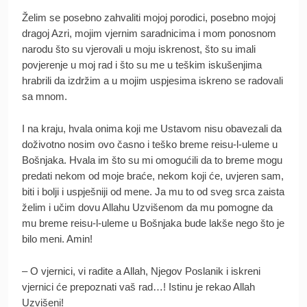
Želim se posebno zahvaliti mojoj porodici, posebno mojoj
dragoj Azri, mojim vjernim saradnicima i mom ponosnom
narodu što su vjerovali u moju iskrenost, što su imali
povjerenje u moj rad i što su me u teškim iskušenjima
hrabrili da izdržim a u mojim uspjesima iskreno se radovali
sa mnom.
I na kraju, hvala onima koji me Ustavom nisu obavezali da
doživotno nosim ovo časno i teško breme reisu-l-uleme u
Bošnjaka. Hvala im što su mi omogućili da to breme mogu
predati nekom od moje braće, nekom koji će, uvjeren sam,
biti i bolji i uspješniji od mene. Ja mu to od sveg srca zaista
želim i učim dovu Allahu Uzvišenom da mu pomogne da
mu breme reisu-l-uleme u Bošnjaka bude lakše nego što je
bilo meni. Amin!
– O vjernici, vi radite a Allah, Njegov Poslanik i iskreni
vjernici će prepoznati vaš rad…! Istinu je rekao Allah
Uzvišeni!