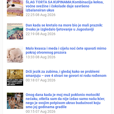
ŠLAG TORTA SA KUPINAMA:Kombinacija keksa,
voćne svežine i čokolade daje savršeno
izbalansiran ukus
22:25
08 Aug 2026
Dan kada se kretalo na more bio je mali praznik:
Ovako je izgledalo ljetovanje u Jugoslaviji
22:19
08 Aug 2026
Malo kvasca i meda i cijelu noć ćete spavati mirno
pokraj otvorenog prozora
13:33
08 Aug 2026
Drži jezik za zubima, i gledaj kako se problemi
smanjuju – ove 4 stvari ne govori ni rodu rođenom
00:18
07 Aug 2026
Onog dana kada je moj muž poklonio motocikl
nećaku, otkrila sam da nije izdao samo našu kćer,
nego je svojim potpisom ukrao budućnost koju
smo joj godinama gradile
00:15
07 Aug 2026