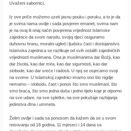
Uvaženi sabornici,
Iz ove priče možemo uzeti jasnu pouku i poruku, a to je da
je svima nama ovdje i sada povjeren emanet, svima nam
je na ovaj ili onaj način povjerena vrijednost Islamske
zajednice da svom narodu, svojoj djeci osiguramo
duhovnu hranu, moralni ugled i ljudsku čast i dostojanstvo.
Islamska zajednica se razlikuje od svih ostalih zajedničkih
vrijednosti muslimana. Ona je muslimanima dar Božji, kao
dar života, kao dar mira, kao dar sigurnosti, kao dar
slobode, kao dar sreće i radosti. U njoj se osjećamo svoji
na svome. U Islamskoj zajednici imamo ono što nigdje
nemamo – slobodu, čast i ponos što smo muslimani, što
smo braća, što smo jedna duša i jedno tijelo koje je otporno
na sve udare, na sve spletke, na sve pokušaje razbijanja
jedinstva dīna i ummeta.
Želim ovdje i sada sa ponosom da kažem da se u svom
reisovanju od 18 godina, 11 mjeseci i 14 dana sa