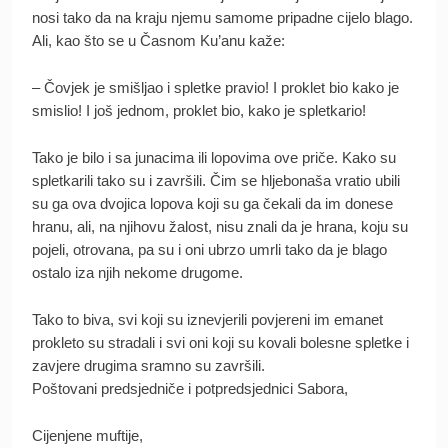
nosi tako da na kraju njemu samome pripadne cijelo blago.
Ali, kao što se u Časnom Ku’anu kaže:
– Čovjek je smišljao i spletke pravio! I proklet bio kako je
smislio! I još jednom, proklet bio, kako je spletkario!
Tako je bilo i sa junacima ili lopovima ove priče. Kako su
spletkarili tako su i završili. Čim se hljebonaša vratio ubili
su ga ova dvojica lopova koji su ga čekali da im donese
hranu, ali, na njihovu žalost, nisu znali da je hrana, koju su
pojeli, otrovana, pa su i oni ubrzo umrli tako da je blago
ostalo iza njih nekome drugome.
Tako to biva, svi koji su iznevjerili povjereni im emanet
prokleto su stradali i svi oni koji su kovali bolesne spletke i
zavjere drugima sramno su završili.
Poštovani predsjedniče i potpredsjednici Sabora,
Cijenjene muftije,