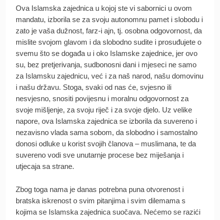
Ova Islamska zajednica u kojoj ste vi sabornici u ovom
mandatu, izborila se za svoju autonomnu pamet i slobodu i
zato je vaša dužnost, farz-i ajn, tj. osobna odgovornost, da
mislite svojom glavom i da slobodno sudite i prosuđujete o
svemu što se događa u i oko Islamske zajednice, jer ovo
su, bez pretjerivanja, sudbonosni dani i mjeseci ne samo
za Islamsku zajednicu, već i za naš narod, našu domovinu
i našu državu. Stoga, svaki od nas će, svjesno ili
nesvjesno, snositi povijesnu i moralnu odgovornost za
svoje mišljenje, za svoju riječ i za svoje djelo. Uz velike
napore, ova Islamska zajednica se izborila da suvereno i
nezavisno vlada sama sobom, da slobodno i samostalno
donosi odluke u korist svojih članova – muslimana, te da
suvereno vodi sve unutarnje procese bez miješanja i
utjecaja sa strane.
Zbog toga nama je danas potrebna puna otvorenost i
bratska iskrenost o svim pitanjima i svim dilemama s
kojima se Islamska zajednica suočava. Nećemo se razići