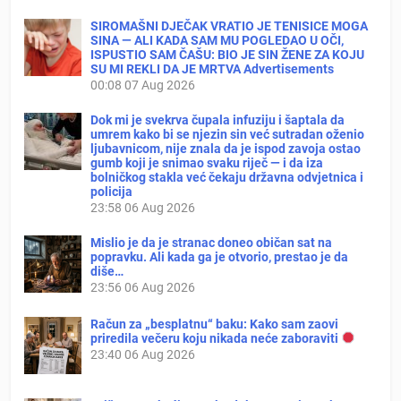
SIROMAŠNI DJEČAK VRATIO JE TENISICE MOGA
SINA — ALI KADA SAM MU POGLEDAO U OČI,
ISPUSTIO SAM ČAŠU: BIO JE SIN ŽENE ZA KOJU
SU MI REKLI DA JE MRTVA Advertisements
00:08
07 Aug 2026
Dok mi je svekrva čupala infuziju i šaptala da
umrem kako bi se njezin sin već sutradan oženio
ljubavnicom, nije znala da je ispod zavoja ostao
gumb koji je snimao svaku riječ — i da iza
bolničkog stakla već čekaju državna odvjetnica i
policija
23:58
06 Aug 2026
Mislio je da je stranac doneo običan sat na
popravku. Ali kada ga je otvorio, prestao je da
diše…
23:56
06 Aug 2026
Račun za „besplatnu“ baku: Kako sam zaovi
priredila večeru koju nikada neće zaboraviti
23:40
06 Aug 2026