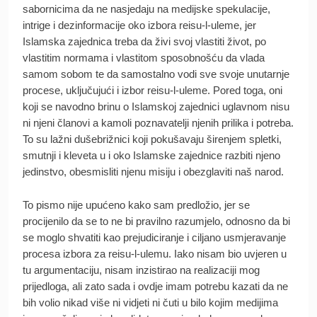
sabornicima da ne nasjedaju na medijske spekulacije,
intrige i dezinformacije oko izbora reisu-l-uleme, jer
Islamska zajednica treba da živi svoj vlastiti život, po
vlastitim normama i vlastitom sposobnošću da vlada
samom sobom te da samostalno vodi sve svoje unutarnje
procese, uključujući i izbor reisu-l-uleme. Pored toga, oni
koji se navodno brinu o Islamskoj zajednici uglavnom nisu
ni njeni članovi a kamoli poznavatelji njenih prilika i potreba.
To su lažni dušebrižnici koji pokušavaju širenjem spletki,
smutnji i kleveta u i oko Islamske zajednice razbiti njeno
jedinstvo, obesmisliti njenu misiju i obezglaviti naš narod.
To pismo nije upućeno kako sam predložio, jer se
procijenilo da se to ne bi pravilno razumjelo, odnosno da bi
se moglo shvatiti kao prejudiciranje i ciljano usmjeravanje
procesa izbora za reisu-l-ulemu. Iako nisam bio uvjeren u
tu argumentaciju, nisam inzistirao na realizaciji mog
prijedloga, ali zato sada i ovdje imam potrebu kazati da ne
bih volio nikad više ni vidjeti ni čuti u bilo kojim medijima