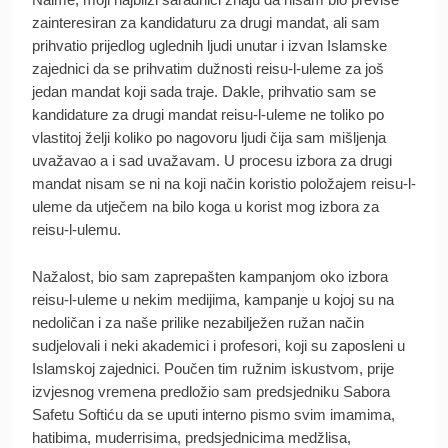
zainteresiran za kandidaturu za drugi mandat, ali sam
prihvatio prijedlog uglednih ljudi unutar i izvan Islamske
zajednici da se prihvatim dužnosti reisu-l-uleme za još
jedan mandat koji sada traje. Dakle, prihvatio sam se
kandidature za drugi mandat reisu-l-uleme ne toliko po
vlastitoj želji koliko po nagovoru ljudi čija sam mišljenja
uvažavao a i sad uvažavam. U procesu izbora za drugi
mandat nisam se ni na koji način koristio položajem reisu-l-
uleme da utječem na bilo koga u korist mog izbora za
reisu-l-ulemu.
Nažalost, bio sam zaprepašten kampanjom oko izbora
reisu-l-uleme u nekim medijima, kampanje u kojoj su na
nedoličan i za naše prilike nezabilježen ružan način
sudjelovali i neki akademici i profesori, koji su zaposleni u
Islamskoj zajednici. Poučen tim ružnim iskustvom, prije
izvjesnog vremena predložio sam predsjedniku Sabora
Safetu Softiću da se uputi interno pismo svim imamima,
hatibima, muderrisima, predsjednicima medžlisa,