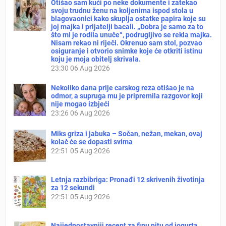
Otišao sam kući po neke dokumente i zatekao
svoju trudnu ženu na koljenima ispod stola u
blagovaonici kako skuplja ostatke papira koje su
joj majka i prijatelji bacali. „Dobra je samo za to
što mi je rodila unuče“, podrugljivo se rekla majka.
Nisam rekao ni riječi. Okrenuo sam stol, pozvao
osiguranje i otvorio snimke koje će otkriti istinu
koju je moja obitelj skrivala.
23:30
06 Aug 2026
Nekoliko dana prije carskog reza otišao je na
odmor, a supruga mu je pripremila razgovor koji
nije mogao izbjeći
23:26
06 Aug 2026
Miks griza i jabuka – Sočan, nežan, mekan, ovaj
kolač će se dopasti svima
22:51
05 Aug 2026
Letnja razbibriga: Pronađi 12 skrivenih životinja
za 12 sekundi
22:51
05 Aug 2026
Najjednostavniji recept za finu pitu od jogurta