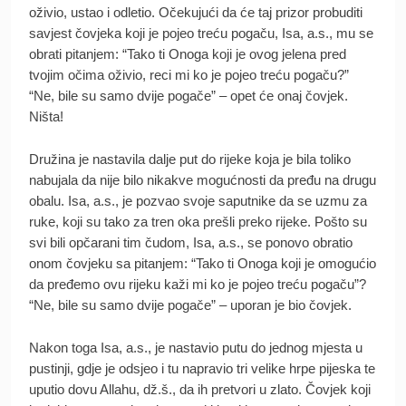
oživio, ustao i odletio. Očekujući da će taj prizor probuditi
savjest čovjeka koji je pojeo treću pogaču, Isa, a.s., mu se
obrati pitanjem: “Tako ti Onoga koji je ovog jelena pred
tvojim očima oživio, reci mi ko je pojeo treću pogaču?”
“Ne, bile su samo dvije pogače” – opet će onaj čovjek.
Ništa!
Družina je nastavila dalje put do rijeke koja je bila toliko
nabujala da nije bilo nikakve mogućnosti da pređu na drugu
obalu. Isa, a.s., je pozvao svoje saputnike da se uzmu za
ruke, koji su tako za tren oka prešli preko rijeke. Pošto su
svi bili opčarani tim čudom, Isa, a.s., se ponovo obratio
onom čovjeku sa pitanjem: “Tako ti Onoga koji je omogućio
da pređemo ovu rijeku kaži mi ko je pojeo treću pogaču”?
“Ne, bile su samo dvije pogače” – uporan je bio čovjek.
Nakon toga Isa, a.s., je nastavio putu do jednog mjesta u
pustinji, gdje je odsjeo i tu napravio tri velike hrpe pijeska te
uputio dovu Allahu, dž.š., da ih pretvori u zlato. Čovjek koji