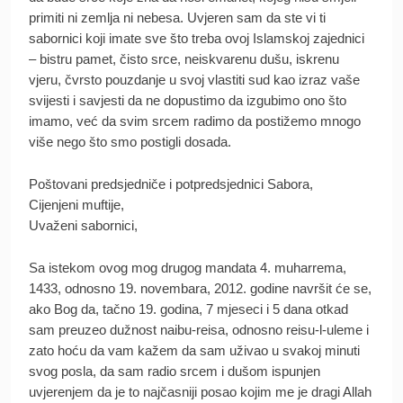
primiti ni zemlja ni nebesa. Uvjeren sam da ste vi ti
sabornici koji imate sve što treba ovoj Islamskoj zajednici
– bistru pamet, čisto srce, neiskvarenu dušu, iskrenu
vjeru, čvrsto pouzdanje u svoj vlastiti sud kao izraz vaše
svijesti i savjesti da ne dopustimo da izgubimo ono što
imamo, već da svim srcem radimo da postižemo mnogo
više nego što smo postigli dosada.
Poštovani predsjedniče i potpredsjednici Sabora,
Cijenjeni muftije,
Uvaženi sabornici,
Sa istekom ovog mog drugog mandata 4. muharrema,
1433, odnosno 19. novembara, 2012. godine navršit će se,
ako Bog da, tačno 19. godina, 7 mjeseci i 5 dana otkad
sam preuzeo dužnost naibu-reisa, odnosno reisu-l-uleme i
zato hoću da vam kažem da sam uživao u svakoj minuti
svog posla, da sam radio srcem i dušom ispunjen
uvjerenjem da je to najčasniji posao kojim me je dragi Allah