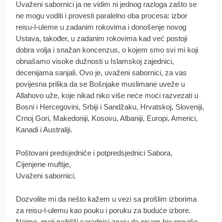
Uvaženi sabornici ja ne vidim ni jednog razloga zašto se
ne mogu voditi i provesti paralelno oba procesa: izbor
reisu-l-uleme u zadanim rokovima i donošenje novog
Ustava, također, u zadanim rokovima kad već postoji
dobra volja i snažan koncenzus, o kojem smo svi mi koji
obnašamo visoke dužnosti u Islamskoj zajednici,
decenijama sanjali. Ovo je, uvaženi sabornici, za vas
povijesna prilika da se Bošnjake muslimane uveže u
Allahovo uže, koje nikad niko više neće moći razvezati u
Bosni i Hercegovini, Srbiji i Sandžaku, Hrvatskoj, Sloveniji,
Crnoj Gori, Makedoniji, Kosovu, Albaniji, Europi, Americi,
Kanadi i Australiji.
Poštovani predsjedniče i potpredsjednici Sabora,
Cijenjene muftije,
Uvaženi sabornici,
Dozvolite mi da nešto kažem u vezi sa prošlim izborima
za reisu-l-ulemu kao pouku i poruku za buduće izbore.
Naime, moji najbliži saradnici znaju da nisam bio previše