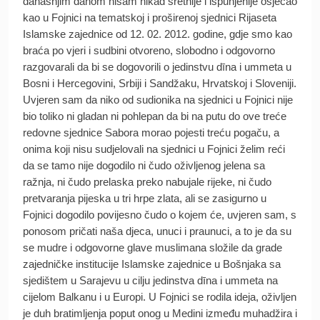
današnjim danom nisam nikad sretnije i ispunjenije osjećao
kao u Fojnici na tematskoj i proširenoj sjednici Rijaseta
Islamske zajednice od 12. 02. 2012. godine, gdje smo kao
braća po vjeri i sudbini otvoreno, slobodno i odgovorno
razgovarali da bi se dogovorili o jedinstvu dīna i ummeta u
Bosni i Hercegovini, Srbiji i Sandžaku, Hrvatskoj i Sloveniji.
Uvjeren sam da niko od sudionika na sjednici u Fojnici nije
bio toliko ni gladan ni pohlepan da bi na putu do ove treće
redovne sjednice Sabora morao pojesti treću pogaču, a
onima koji nisu sudjelovali na sjednici u Fojnici želim reći
da se tamo nije dogodilo ni čudo oživljenog jelena sa
ražnja, ni čudo prelaska preko nabujale rijeke, ni čudo
pretvaranja pijeska u tri hrpe zlata, ali se zasigurno u
Fojnici dogodilo povijesno čudo o kojem će, uvjeren sam, s
ponosom pričati naša djeca, unuci i praunuci, a to je da su
se mudre i odgovorne glave muslimana složile da grade
zajedničke institucije Islamske zajednice u Bošnjaka sa
sjedištem u Sarajevu u cilju jedinstva dīna i ummeta na
cijelom Balkanu i u Europi. U Fojnici se rodila ideja, oživljen
je duh bratimljenja poput onog u Medini između muhadžira i