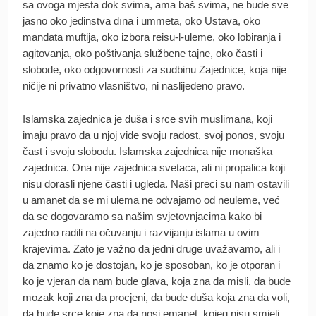
sa ovoga mjesta dok svima, ama baš svima, ne bude sve
jasno oko jedinstva dīna i ummeta, oko Ustava, oko
mandata muftija, oko izbora reisu-l-uleme, oko lobiranja i
agitovanja, oko poštivanja službene tajne, oko časti i
slobode, oko odgovornosti za sudbinu Zajednice, koja nije
ničije ni privatno vlasništvo, ni naslijeđeno pravo.
Islamska zajednica je duša i srce svih muslimana, koji
imaju pravo da u njoj vide svoju radost, svoj ponos, svoju
čast i svoju slobodu. Islamska zajednica nije monaška
zajednica. Ona nije zajednica svetaca, ali ni propalica koji
nisu dorasli njene časti i ugleda. Naši preci su nam ostavili
u amanet da se mi ulema ne odvajamo od neuleme, već
da se dogovaramo sa našim svjetovnjacima kako bi
zajedno radili na očuvanju i razvijanju islama u ovim
krajevima. Zato je važno da jedni druge uvažavamo, ali i
da znamo ko je dostojan, ko je sposoban, ko je otporan i
ko je vjeran da nam bude glava, koja zna da misli, da bude
mozak koji zna da procjeni, da bude duša koja zna da voli,
da bude srce koje zna da nosi emanet, kojeg nisu smjeli