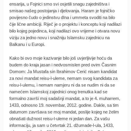
ensarija, u Fojnici smo svi osjetili snagu zajedništva i
smisao našeg postojanja i djelovanja. Haram je fojničko
povijesno čudo o jedinstvu dīna i ummeta svoditi na bilo
čije lične ambiciji. Riječ je o projektu i konceptu koji nadilazi
bilo kojeg pojedinca, koji nadilazi ovo vrijeme i otvara novu
viziju za jedno novu i snažniju Islamsku zajednicu na
Balkanu i u Europi.
Kako bi ovo moje kazivanje bilo još uvjerljivije hoću da
budem do kraja jasan i nedvosmislen pred ovim Časnim
Domom: Ja Mustafa sin Ibrahimov Cerić nisam kandidat
za novi mandat reisu-l-uleme, nemam svog kandidata za
reisu-l-ulemu, i nemam namjeru ni da se nudim ni da se
namećem Islamskoj zajednici onog trenutka kad se
formalno završi moj sadašnji mandat, a to je 4. muharrem,
1433, odnosno 19. novembar, 2012. godine. Dakle, sa tim
datumom završava se moj mandat, poslije kojeg ne želim
obnašati dužnost reisu-l-uleme ni jedan dan. Za vašu
informaciju, ja sam u četvrtak 21. džumade-l-ula, 1433,