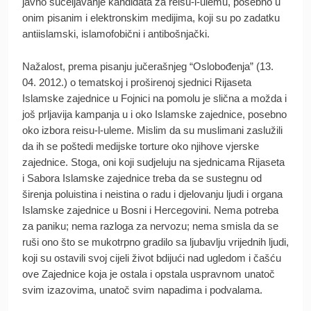
javno sučeljavanje kandidata za reisu-l-ulemu, posebno u
onim pisanim i elektronskim medijima, koji su po zadatku
antiislamski, islamofobični i antibošnjački.
Nažalost, prema pisanju jučerašnjeg “Oslobođenja” (13.
04. 2012.) o tematskoj i proširenoj sjednici Rijaseta
Islamske zajednice u Fojnici na pomolu je slična a možda i
još prljavija kampanja u i oko Islamske zajednice, posebno
oko izbora reisu-l-uleme. Mislim da su muslimani zaslužili
da ih se poštedi medijske torture oko njihove vjerske
zajednice. Stoga, oni koji sudjeluju na sjednicama Rijaseta
i Sabora Islamske zajednice treba da se sustegnu od
širenja poluistina i neistina o radu i djelovanju ljudi i organa
Islamske zajednice u Bosni i Hercegovini. Nema potreba
za paniku; nema razloga za nervozu; nema smisla da se
ruši ono što se mukotrpno gradilo sa ljubavlju vrijednih ljudi,
koji su ostavili svoj cijeli život bdijući nad ugledom i čašću
ove Zajednice koja je ostala i opstala uspravnom unatoč
svim izazovima, unatoč svim napadima i podvalama.