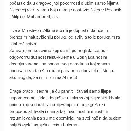
počastio da u dragovoljnoj pokornosti služim samo Njemu i
Njegovoj vjeri islamu koju nam je dostavio Njegov Poslanik
i Miljenik Muhammed, a.s.
Hvala Milostivom Allahu što mi je dopustio da nosim i
pronosim najuzvišeniju poruku od svih, a to je poruka mira
i dobročinstva.
Zahvaljujem se svima koji su mi pomogli da časnu i
odgovornu dužnost reisu-l-uleme u Bošnjaka nosim
dostojanstveno i na ponos mog naroda na kojeg sam
ponosan i sretan što mu pripadam na dunjaluku i što ću,
ako Bog da, sa njim biti i na Ahiretu!
Draga braćo i sestre, ja ću pamtiti i čuvati samo lijepe
uspomena na ljude i događaje u Islamskoj zajednici. Hvala
onima koji su imali razumijevanja za moje greške i
propuste, ali hvala i onima koji nisu imali ni milosti ni
razumijevanja pa su me opominjali na svoj način da budem
bolji čovjek i uspješniji reisu-l-ulema.