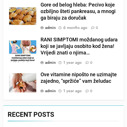
Gore od belog hleba: Pecivo koje
ozbiljno šteti pankreasu, a mnogi
ga biraju za doručak
admin
6 months ago
0
RANI SIMPTOMI moždanog udara
koji se javljaju osobito kod žena!
Vrijedi znati o njima…
admin
1 year ago
0
Ove vitamine nipošto ne uzimajte
zajedno, “spržiće” vam želudac
admin
1 year ago
0
RECENT POSTS