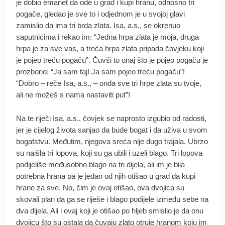
je dobio emanet da ode u grad i kupi hranu, odnosno tri
pogače, gledao je sve to i odjednom je u svojoj glavi
zamislio da ima tri brda zlata. Isa, a.s., se okrenuo
saputnicima i rekao im: “Jedna hrpa zlata je moja, druga
hrpa je za sve vas, a treća hrpa zlata pripada čovjeku koji
je pojeo treću pogaču”. Čuvši to onaj što je pojeo pogaču je
prozborio: “Ja sam taj! Ja sam pojeo treću pogaču”!
“Dobro – reče Isa, a.s., – onda sve tri hrpe zlata su tvoje,
ali ne možeš s nama nastaviti put”!
Na te riječi Isa, a.s., čovjek se naprosto izgubio od radosti,
jer je cijelog života sanjao da bude bogat i da uživa u svom
bogatstvu. Međutim, njegova sreća nije dugo trajala. Ubrzo
su naišla tri lopova, koji su ga ubili i uzeli blago. Tri lopova
podijeliše međusobno blago na tri dijela, ali im je bila
potrebna hrana pa je jedan od njih otišao u grad da kupi
hrane za sve. No, čim je ovaj otišao, ova dvojica su
skovali plan da ga se riješe i blago podijele između sebe na
dva dijela. Ali i ovaj koji je otišao po hljeb smislio je da onu
dvojicu što su ostala da čuvaju zlato otruje hranom koju im