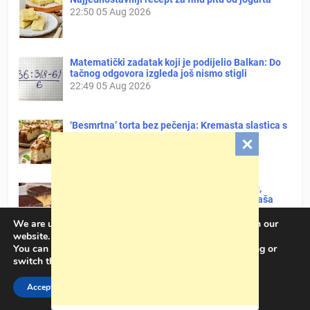
22:50
05 Aug 2026
Matematički zadatak koji je podijelio Balkan: Do
tačnog odgovora izgleda još nismo stigli
22:49
05 Aug 2026
‘Besmrtna’ torta bez pečenja: Kremasta slastica s
voćem
22:48
05 Aug 2026
Barni kolač je savršena kombinacija mekog,
mirisnog biskvita i glatkog čokoladnog ganaša
23:06
12 Jul 2026
We are using cookies to give you the best experience on our
website.
You can find out more about which cookies we are using or
Čokoladni cheesecake možete složiti za 15
switch them off in
settings
.
minuta, ovaj se ne peče
22:59
12 Jul 2026
Accept