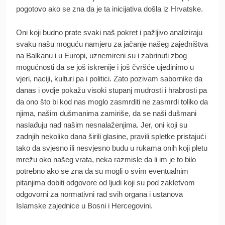
pogotovo ako se zna da je ta inicijativa došla iz Hrvatske.
Oni koji budno prate svaki naš pokret i pažljivo analiziraju
svaku našu moguću namjeru za jačanje našeg zajedništva
na Balkanu i u Europi, uznemireni su i zabrinuti zbog
mogućnosti da se još iskrenije i još čvršće ujedinimo u
vjeri, naciji, kulturi pa i politici. Zato pozivam sabornike da
danas i ovdje pokažu visoki stupanj mudrosti i hrabrosti pa
da ono što bi kod nas moglo zasmrditi ne zasmrdi toliko da
njima, našim dušmanima zamiriše, da se naši dušmani
naslađuju nad našim nesnalaženjima. Jer, oni koji su
zadnjih nekoliko dana širili glasine, pravili spletke pristajući
tako da svjesno ili nesvjesno budu u rukama onih koji pletu
mrežu oko našeg vrata, neka razmisle da li im je to bilo
potrebno ako se zna da su mogli o svim eventualnim
pitanjima dobiti odgovore od ljudi koji su pod zakletvom
odgovorni za normativni rad svih organa i ustanova
Islamske zajednice u Bosni i Hercegovini.