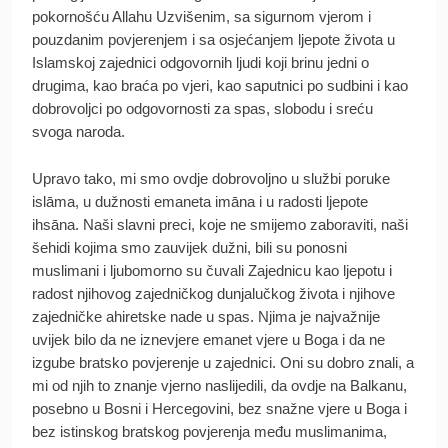
pokornošću Allahu Uzvišenim, sa sigurnom vjerom i
pouzdanim povjerenjem i sa osjećanjem ljepote života u
Islamskoj zajednici odgovornih ljudi koji brinu jedni o
drugima, kao braća po vjeri, kao saputnici po sudbini i kao
dobrovoljci po odgovornosti za spas, slobodu i sreću
svoga naroda.
Upravo tako, mi smo ovdje dobrovoljno u službi poruke
islāma, u dužnosti emaneta imāna i u radosti ljepote
ihsāna. Naši slavni preci, koje ne smijemo zaboraviti, naši
šehidi kojima smo zauvijek dužni, bili su ponosni
muslimani i ljubomorno su čuvali Zajednicu kao ljepotu i
radost njihovog zajedničkog dunjalučkog života i njihove
zajedničke ahiretske nade u spas. Njima je najvažnije
uvijek bilo da ne iznevjere emanet vjere u Boga i da ne
izgube bratsko povjerenje u zajednici. Oni su dobro znali, a
mi od njih to znanje vjerno naslijedili, da ovdje na Balkanu,
posebno u Bosni i Hercegovini, bez snažne vjere u Boga i
bez istinskog bratskog povjerenja među muslimanima,