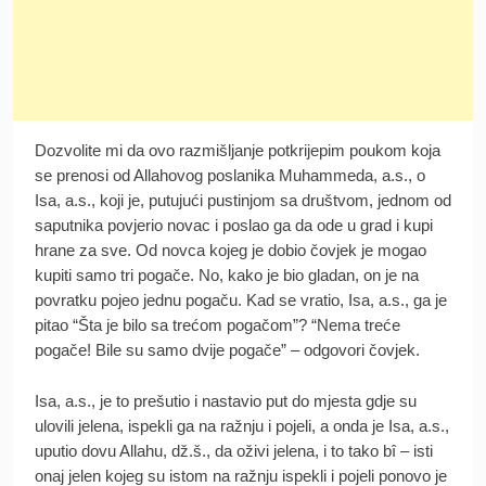
Dozvolite mi da ovo razmišljanje potkrijepim poukom koja
se prenosi od Allahovog poslanika Muhammeda, a.s., o
Isa, a.s., koji je, putujući pustinjom sa društvom, jednom od
saputnika povjerio novac i poslao ga da ode u grad i kupi
hrane za sve. Od novca kojeg je dobio čovjek je mogao
kupiti samo tri pogače. No, kako je bio gladan, on je na
povratku pojeo jednu pogaču. Kad se vratio, Isa, a.s., ga je
pitao “Šta je bilo sa trećom pogačom”? “Nema treće
pogače! Bile su samo dvije pogače” – odgovori čovjek.
Isa, a.s., je to prešutio i nastavio put do mjesta gdje su
ulovili jelena, ispekli ga na ražnju i pojeli, a onda je Isa, a.s.,
uputio dovu Allahu, dž.š., da oživi jelena, i to tako bî – isti
onaj jelen kojeg su istom na ražnju ispekli i pojeli ponovo je