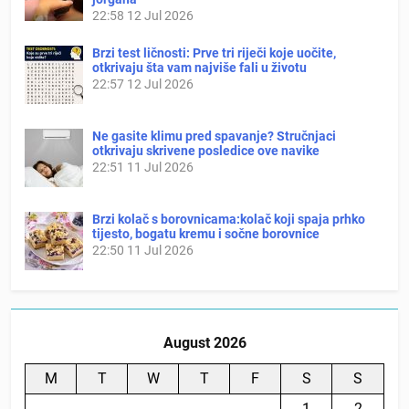
22:58
12 Jul 2026
Brzi test ličnosti: Prve tri riječi koje uočite,
otkrivaju šta vam najviše fali u životu
22:57
12 Jul 2026
Ne gasite klimu pred spavanje? Stručnjaci
otkrivaju skrivene posledice ove navike
22:51
11 Jul 2026
Brzi kolač s borovnicama:kolač koji spaja prhko
tijesto, bogatu kremu i sočne borovnice
22:50
11 Jul 2026
August 2026
M
T
W
T
F
S
S
1
2