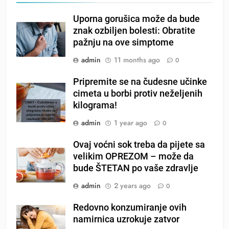
Uporna gorušica može da bude
znak ozbiljen bolesti: Obratite
pažnju na ove simptome
admin
11 months ago
0
Pripremite se na čudesne učinke
cimeta u borbi protiv neželjenih
kilograma!
admin
1 year ago
0
Ovaj voćni sok treba da pijete sa
velikim OPREZOM – može da
bude ŠTETAN po vaše zdravlje
admin
2 years ago
0
Redovno konzumiranje ovih
namirnica uzrokuje zatvor