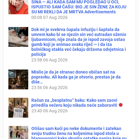
SINA — ALI KADA SAM MU POGLEDAO U OČI,
ISPUSTIO SAM ČAŠU: BIO JE SIN ŽENE ZA KOJU
SU MI REKLI DA JE MRTVA Advertisements
00:08
07 Aug 2026
Dok mi je svekrva čupala infuziju i šaptala da
umrem kako bi se njezin sin već sutradan oženio
ljubavnicom, nije znala da je ispod zavoja ostao
gumb koji je snimao svaku riječ — i da iza
bolničkog stakla već čekaju državna odvjetnica i
policija
23:58
06 Aug 2026
Mislio je da je stranac doneo običan sat na
popravku. Ali kada ga je otvorio, prestao je da
diše…
23:56
06 Aug 2026
Račun za „besplatnu“ baku: Kako sam zaovi
priredila večeru koju nikada neće zaboraviti
23:40
06 Aug 2026
Otišao sam kući po neke dokumente i zatekao
svoju trudnu ženu na koljenima ispod stola u
blagovaonici kako skuplja ostatke papira koje su