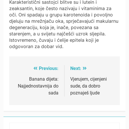
Karakteristični sastojci blitve su i lutein i
zeaksantin, koje često nazivaju i vitaminima za
oči. Oni spadaju u grupu karotenoida i povoljno
djeluju na mrežnjaču oka, sprječavajući makularnu
degeneraciju, koja je, inače, povezana sa
starenjem, a u svijetu najčešći uzrok sljepila.
Istovremeno, čuvaju i ćelije epitela koji je
odgovoran za dobar vid.
Previous:
Next:
Post
navigation
Banana dijeta:
Vjerujem, cijenjeni
Najjednostavnija do
sude, da dobro
sada
poznaješ ljude