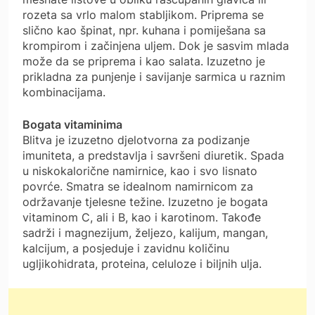
rozeta sa vrlo malom stabljikom. Priprema se
slično kao špinat, npr. kuhana i pomiješana sa
krompirom i začinjena uljem. Dok je sasvim mlada
može da se priprema i kao salata. Izuzetno je
prikladna za punjenje i savijanje sarmica u raznim
kombinacijama.
Bogata vitaminima
Blitva je izuzetno djelotvorna za podizanje
imuniteta, a predstavlja i savršeni diuretik. Spada
u niskokalorične namirnice, kao i svo lisnato
povrće. Smatra se idealnom namirnicom za
održavanje tjelesne težine. Izuzetno je bogata
vitaminom C, ali i B, kao i karotinom. Takođe
sadrži i magnezijum, željezo, kalijum, mangan,
kalcijum, a posjeduje i zavidnu količinu
ugljikohidrata, proteina, celuloze i biljnih ulja.