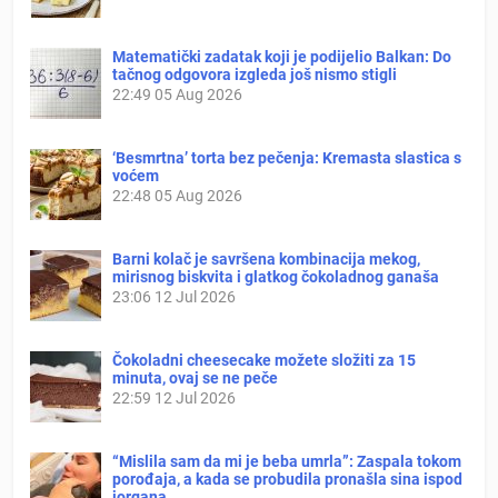
Matematički zadatak koji je podijelio Balkan: Do
tačnog odgovora izgleda još nismo stigli
22:49
05 Aug 2026
‘Besmrtna’ torta bez pečenja: Kremasta slastica s
voćem
22:48
05 Aug 2026
Barni kolač je savršena kombinacija mekog,
mirisnog biskvita i glatkog čokoladnog ganaša
23:06
12 Jul 2026
Čokoladni cheesecake možete složiti za 15
minuta, ovaj se ne peče
22:59
12 Jul 2026
“Mislila sam da mi je beba umrla”: Zaspala tokom
porođaja, a kada se probudila pronašla sina ispod
jorgana