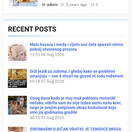
admin
2 years ago
0
RECENT POSTS
Malo kvasca i meda i cijelu noć ćete spavati mirno
pokraj otvorenog prozora
13:33
08 Aug 2026
Drži jezik za zubima, i gledaj kako se problemi
smanjuju – ove 4 stvari ne govori ni rodu rođenom
00:18
07 Aug 2026
Onog dana kada je moj muž poklonio motocikl
nećaku, otkrila sam da nije izdao samo našu kćer,
nego je svojim potpisom ukrao budućnost koju
smo joj godinama gradile
00:15
07 Aug 2026
SIROMAŠNI DJEČAK VRATIO JE TENISICE MOGA