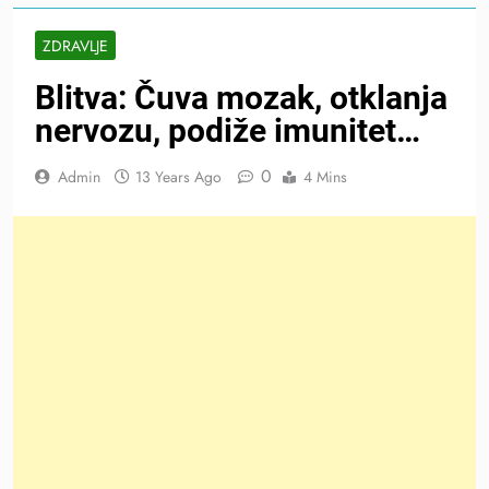
ZDRAVLJE
Blitva: Čuva mozak, otklanja
nervozu, podiže imunitet…
0
Admin
13 Years Ago
4 Mins