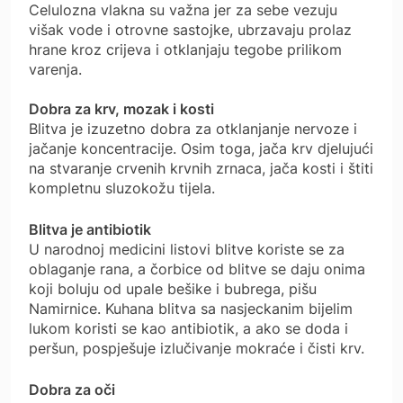
Celulozna vlakna su važna jer za sebe vezuju
višak vode i otrovne sastojke, ubrzavaju prolaz
hrane kroz crijeva i otklanjaju tegobe prilikom
varenja.
Dobra za krv, mozak i kosti
Blitva je izuzetno dobra za otklanjanje nervoze i
jačanje koncentracije. Osim toga, jača krv djelujući
na stvaranje crvenih krvnih zrnaca, jača kosti i štiti
kompletnu sluzokožu tijela.
Blitva je antibiotik
U narodnoj medicini listovi blitve koriste se za
oblaganje rana, a čorbice od blitve se daju onima
koji boluju od upale bešike i bubrega, pišu
Namirnice. Kuhana blitva sa nasjeckanim bijelim
lukom koristi se kao antibiotik, a ako se doda i
peršun, pospješuje izlučivanje mokraće i čisti krv.
Dobra za oči