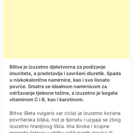
Blitva je izuzetno djelotvorna za podizanje
imuniteta, a predstavlja i savršeni diuretik. Spada
u niskokalorične namirnice, kao i svo lisnato
povrće. Smatra se idealnom namirnicom za
održavanje tjelesne težine, a izuzetno je bogata
vitaminom C i B, kao i karotinom.
Blitva (Beta vulgaris var cicla) je izuzetno korisna
povrtlarska biljka, rod je špinatu i uzgaja se zbog
izuzetno hranljivog lišća. Ima široke i krupne
mesnate listove u obliku raščupanih glavica ili