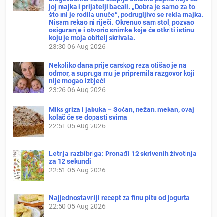
joj majka i prijatelji bacali. „Dobra je samo za to
što mi je rodila unuče“, podrugljivo se rekla majka.
Nisam rekao ni riječi. Okrenuo sam stol, pozvao
osiguranje i otvorio snimke koje će otkriti istinu
koju je moja obitelj skrivala.
23:30
06 Aug 2026
Nekoliko dana prije carskog reza otišao je na
odmor, a supruga mu je pripremila razgovor koji
nije mogao izbjeći
23:26
06 Aug 2026
Miks griza i jabuka – Sočan, nežan, mekan, ovaj
kolač će se dopasti svima
22:51
05 Aug 2026
Letnja razbibriga: Pronađi 12 skrivenih životinja
za 12 sekundi
22:51
05 Aug 2026
Najjednostavniji recept za finu pitu od jogurta
22:50
05 Aug 2026