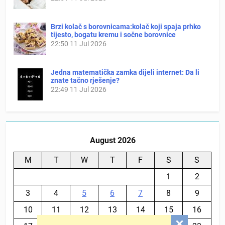
Brzi kolač s borovnicama:kolač koji spaja prhko
tijesto, bogatu kremu i sočne borovnice
22:50
11 Jul 2026
Jedna matematička zamka dijeli internet: Da li
znate tačno rješenje?
22:49
11 Jul 2026
August 2026
M
T
W
T
F
S
S
1
2
3
4
5
6
7
8
9
10
11
12
13
14
15
16