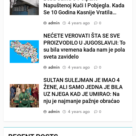
Napuštenoj Kući I Pobjegla. Kada
Se 10 Godina Kasnije Vratila…
admin
4 years ago
0
NEĆETE VEROVATI ŠTA SE SVE
PROIZVODILO U JUGOSLAVIJI: To
su bila vremena kada nam je pola
sveta zavidelo
admin
4 years ago
0
SULTAN SULEJMAN JE IMAO 4
ŽENE, ALI SAMO JEDNA JE BILA
UZ NJEGA KAD JE UMIRAO: Na
nju je najmanje pažnje obraćao
admin
4 years ago
0