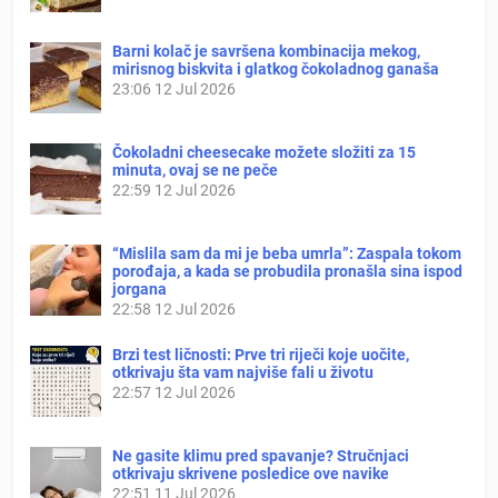
Barni kolač je savršena kombinacija mekog,
mirisnog biskvita i glatkog čokoladnog ganaša
23:06
12 Jul 2026
Čokoladni cheesecake možete složiti za 15
minuta, ovaj se ne peče
22:59
12 Jul 2026
“Mislila sam da mi je beba umrla”: Zaspala tokom
porođaja, a kada se probudila pronašla sina ispod
jorgana
22:58
12 Jul 2026
Brzi test ličnosti: Prve tri riječi koje uočite,
otkrivaju šta vam najviše fali u životu
22:57
12 Jul 2026
Ne gasite klimu pred spavanje? Stručnjaci
otkrivaju skrivene posledice ove navike
22:51
11 Jul 2026