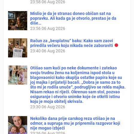
23:58
06 Aug 2026
Mislio je da je stranac doneo običan sat na
popravku. Ali kada ga je otvorio, prestao je da
diše…
23:56
06 Aug 2026
Račun za „besplatnu“ baku: Kako sam zaovi
priredila večeru koju nikada neće zaboraviti
23:40
06 Aug 2026
Otišao sam kući po neke dokumente i zatekao
svoju trudnu ženu na koljenima ispod stola u
blagovaonici kako skuplja ostatke papira koje su
joj majka i prijatelji bacali. „Dobra je samo za to
što mi je rodila unuče“, podrugljivo se rekla majka.
Nisam rekao ni riječi. Okrenuo sam stol, pozvao
osiguranje i otvorio snimke koje će otkriti istinu
koju je moja obitelj skrivala.
23:30
06 Aug 2026
Nekoliko dana prije carskog reza otišao je na
odmor, a supruga mu je pripremila razgovor koji
nije mogao izbjeći
23:26
06 Aug 2026