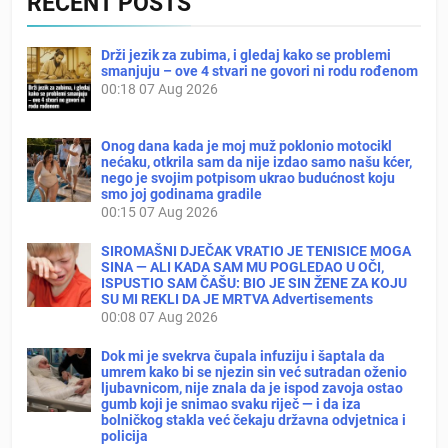
RECENT POSTS
Drži jezik za zubima, i gledaj kako se problemi
smanjuju – ove 4 stvari ne govori ni rodu rođenom
00:18
07 Aug 2026
Onog dana kada je moj muž poklonio motocikl
nećaku, otkrila sam da nije izdao samo našu kćer,
nego je svojim potpisom ukrao budućnost koju
smo joj godinama gradile
00:15
07 Aug 2026
SIROMAŠNI DJEČAK VRATIO JE TENISICE MOGA
SINA — ALI KADA SAM MU POGLEDAO U OČI,
ISPUSTIO SAM ČAŠU: BIO JE SIN ŽENE ZA KOJU
SU MI REKLI DA JE MRTVA Advertisements
00:08
07 Aug 2026
Dok mi je svekrva čupala infuziju i šaptala da
umrem kako bi se njezin sin već sutradan oženio
ljubavnicom, nije znala da je ispod zavoja ostao
gumb koji je snimao svaku riječ — i da iza
bolničkog stakla već čekaju državna odvjetnica i
policija