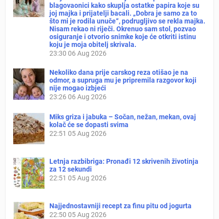
blagovaonici kako skuplja ostatke papira koje su
joj majka i prijatelji bacali. „Dobra je samo za to
što mi je rodila unuče“, podrugljivo se rekla majka.
Nisam rekao ni riječi. Okrenuo sam stol, pozvao
osiguranje i otvorio snimke koje će otkriti istinu
koju je moja obitelj skrivala.
23:30
06 Aug 2026
Nekoliko dana prije carskog reza otišao je na
odmor, a supruga mu je pripremila razgovor koji
nije mogao izbjeći
23:26
06 Aug 2026
Miks griza i jabuka – Sočan, nežan, mekan, ovaj
kolač će se dopasti svima
22:51
05 Aug 2026
Letnja razbibriga: Pronađi 12 skrivenih životinja
za 12 sekundi
22:51
05 Aug 2026
Najjednostavniji recept za finu pitu od jogurta
22:50
05 Aug 2026