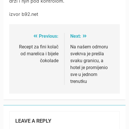
drži i njih pod kontrolom.
izvor b92.net
Previous:
Next:
Post
navigation
Recept za fini kolač
Na našem odmoru
od marelica i bijele
svekrva je prešla
čokolade
svaku granicu, a
hotel je promijenio
sve u jednom
trenutku
LEAVE A REPLY