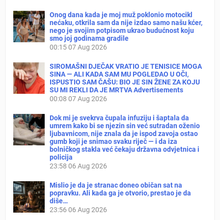
Onog dana kada je moj muž poklonio motocikl
nećaku, otkrila sam da nije izdao samo našu kćer,
nego je svojim potpisom ukrao budućnost koju
smo joj godinama gradile
00:15
07 Aug 2026
SIROMAŠNI DJEČAK VRATIO JE TENISICE MOGA
SINA — ALI KADA SAM MU POGLEDAO U OČI,
ISPUSTIO SAM ČAŠU: BIO JE SIN ŽENE ZA KOJU
SU MI REKLI DA JE MRTVA Advertisements
00:08
07 Aug 2026
Dok mi je svekrva čupala infuziju i šaptala da
umrem kako bi se njezin sin već sutradan oženio
ljubavnicom, nije znala da je ispod zavoja ostao
gumb koji je snimao svaku riječ — i da iza
bolničkog stakla već čekaju državna odvjetnica i
policija
23:58
06 Aug 2026
Mislio je da je stranac doneo običan sat na
popravku. Ali kada ga je otvorio, prestao je da
diše…
23:56
06 Aug 2026