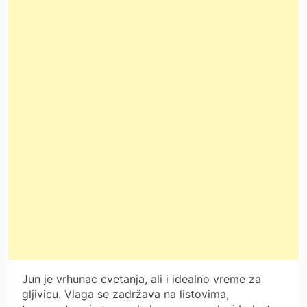
Jun je vrhunac cvetanja, ali i idealno vreme za
gljivicu. Vlaga se zadržava na listovima,