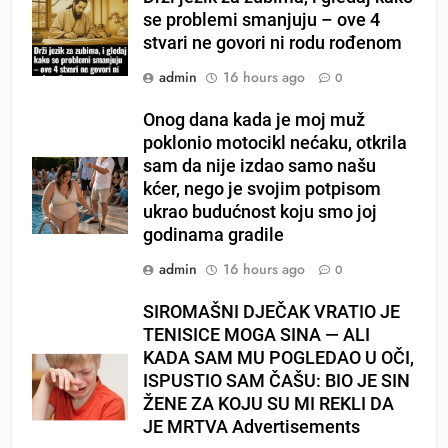
se problemi smanjuju – ove 4
stvari ne govori ni rodu rođenom
admin
16 hours ago
0
Onog dana kada je moj muž
poklonio motocikl nećaku, otkrila
sam da nije izdao samo našu
kćer, nego je svojim potpisom
ukrao budućnost koju smo joj
godinama gradile
admin
16 hours ago
0
SIROMAŠNI DJEČAK VRATIO JE
TENISICE MOGA SINA — ALI
KADA SAM MU POGLEDAO U OČI,
ISPUSTIO SAM ČAŠU: BIO JE SIN
ŽENE ZA KOJU SU MI REKLI DA
JE MRTVA Advertisements