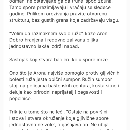
odmah, ne ostavljajte ga da trune ispod žbuna.
Tamo spore prezimljavaju i vraćaju se sledeće
godine. Prilikom orezivanja pravite otvorenu
strukturu, bez gustih grana koje zadržavaju vlagu.
“Volim da razmaknem svoje ruže”, kaže Aron.
Dobro hranjena i redovno zalivana biljka
jednostavno lakše izdrži napad.
Sastojak koji stvara barijeru koju spore mrze
Ono što je Aronu najviše pomoglo protiv gljivičnih
bolesti ruža jeste obični sumpor. Ružin sumpor
stoji na policama baštenskih centara, košta sitno i
deluje kao prirodni neprijatelj i pegavosti i
pepelnice.
Trik je u tome što ne leči. “Ostaje na površini
listova i stvara okruženje koje gljivične spore
jednostavno ne vole”, objašnjava on. Ne ubija