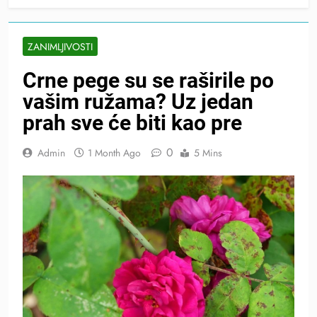
ZANIMLJIVOSTI
Crne pege su se raširile po
vašim ružama? Uz jedan
prah sve će biti kao pre
0
Admin
1 Month Ago
5 Mins