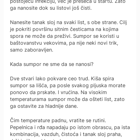
postojeću infekciju, već je preseca u startu. Zato
ga nanosite dok su listovi još čisti.
Nanesite tanak sloj na svaki list, s obe strane. Cilj
je pokriti površinu sitnim česticama na kojima
spora ne može da preživi. Sumpor se koristi u
baštovanstvu vekovima, pa nije neki novi trik,
samo zaboravljen.
Kada sumpor ne sme da se nanosi?
Dve stvari lako pokvare ceo trud. Kiša spira
sumpor sa lišća, pa posle svakog pljuska morate
ponovo da prskate. I vrućina. Na visokim
temperaturama sumpor može da ošteti list, zato
ga ostavite za hladnije dane.
Čim temperature padnu, vratite se rutini.
Pepelnica i rđa napadaju po istom obrascu, pa ista
kombinacija, vazduh, čistoća i tanak sloj praha,