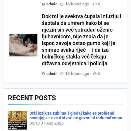
admin
16 hours ago
0
Dok mi je svekrva čupala infuziju i
šaptala da umrem kako bi se
njezin sin već sutradan oženio
ljubavnicom, nije znala da je
ispod zavoja ostao gumb koji je
snimao svaku riječ — i da iza
bolničkog stakla već čekaju
državna odvjetnica i policija
admin
16 hours ago
0
RECENT POSTS
Drži jezik za zubima, i gledaj kako se problemi
smanjuju – ove 4 stvari ne govori ni rodu rođenom
00:18
07 Aug 2026