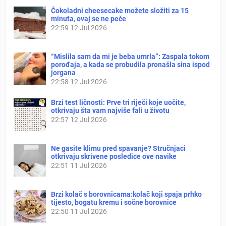
Čokoladni cheesecake možete složiti za 15
minuta, ovaj se ne peče
22:59
12 Jul 2026
“Mislila sam da mi je beba umrla”: Zaspala tokom
porođaja, a kada se probudila pronašla sina ispod
jorgana
22:58
12 Jul 2026
Brzi test ličnosti: Prve tri riječi koje uočite,
otkrivaju šta vam najviše fali u životu
22:57
12 Jul 2026
Ne gasite klimu pred spavanje? Stručnjaci
otkrivaju skrivene posledice ove navike
22:51
11 Jul 2026
Brzi kolač s borovnicama:kolač koji spaja prhko
tijesto, bogatu kremu i sočne borovnice
22:50
11 Jul 2026