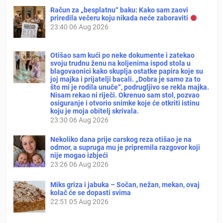
Račun za „besplatnu“ baku: Kako sam zaovi
priredila večeru koju nikada neće zaboraviti
23:40
06 Aug 2026
Otišao sam kući po neke dokumente i zatekao
svoju trudnu ženu na koljenima ispod stola u
blagovaonici kako skuplja ostatke papira koje su
joj majka i prijatelji bacali. „Dobra je samo za to
što mi je rodila unuče“, podrugljivo se rekla majka.
Nisam rekao ni riječi. Okrenuo sam stol, pozvao
osiguranje i otvorio snimke koje će otkriti istinu
koju je moja obitelj skrivala.
23:30
06 Aug 2026
Nekoliko dana prije carskog reza otišao je na
odmor, a supruga mu je pripremila razgovor koji
nije mogao izbjeći
23:26
06 Aug 2026
Miks griza i jabuka – Sočan, nežan, mekan, ovaj
kolač će se dopasti svima
22:51
05 Aug 2026