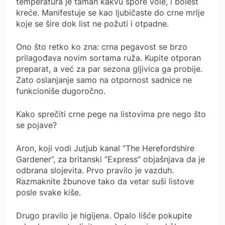
temperatura je taman kakvu spore vole, i bolest
kreće. Manifestuje se kao ljubičaste do crne mrlje
koje se šire dok list ne požuti i otpadne.
Ono što retko ko zna: crna pegavost se brzo
prilagođava novim sortama ruža. Kupite otporan
preparat, a već za par sezona gljivica ga probije.
Zato oslanjanje samo na otpornost sadnice ne
funkcioniše dugoročno.
Kako sprečiti crne pege na listovima pre nego što
se pojave?
Aron, koji vodi Jutjub kanal “The Herefordshire
Gardener”, za britanski “Express” objašnjava da je
odbrana slojevita. Prvo pravilo je vazduh.
Razmaknite žbunove tako da vetar suši listove
posle svake kiše.
Drugo pravilo je higijena. Opalo lišće pokupite