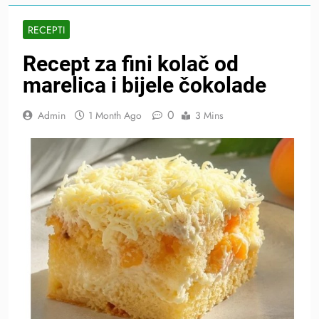
RECEPTI
Recept za fini kolač od
marelica i bijele čokolade
0
Admin
1 Month Ago
3 Mins