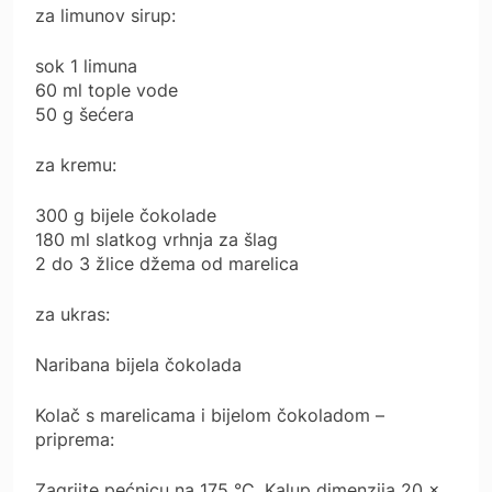
za limunov sirup:
sok 1 limuna
60 ml tople vode
50 g šećera
za kremu:
300 g bijele čokolade
180 ml slatkog vrhnja za šlag
2 do 3 žlice džema od marelica
za ukras:
Naribana bijela čokolada
Kolač s marelicama i bijelom čokoladom –
priprema:
Zagrijte pećnicu na 175 °C. Kalup dimenzija 20 x