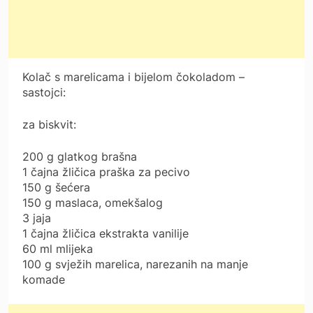
Kolač s marelicama i bijelom čokoladom –
sastojci:
za biskvit:
200 g glatkog brašna
1 čajna žličica praška za pecivo
150 g šećera
150 g maslaca, omekšalog
3 jaja
1 čajna žličica ekstrakta vanilije
60 ml mlijeka
100 g svježih marelica, narezanih na manje
komade