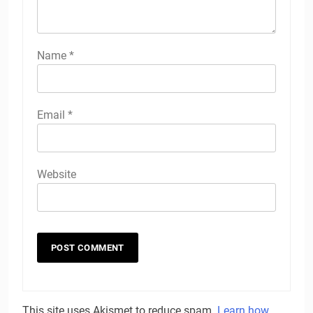
Name
*
Email
*
Website
This site uses Akismet to reduce spam.
Learn how