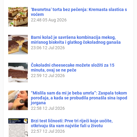
‘Besmrtna’ torta bez pečenja: Kremasta slastica s
voćem
22:48
05 Aug 2026
Barni kolač je savršena kombinacija mekog,
mirisnog biskvita i glatkog čokoladnog ganaša
23:06
12 Jul 2026
Čokoladni cheesecake možete složiti za 15
minuta, ovaj se ne peče
22:59
12 Jul 2026
“Mislila sam da mi je beba umrla”: Zaspala tokom
porođaja, a kada se probudila pronašla sina ispod
jorgana
22:58
12 Jul 2026
Brzi test ličnosti: Prve tri riječi koje uočite,
otkrivaju šta vam najviše fali u životu
22:57
12 Jul 2026