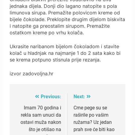
jednaka dijela. Donji dio lagano natopite s pola
limunova sirupa. Premažite polovicom kreme od
bijele čokolade. Preklopite drugim dijelom biskvita
i natopite ga preostalim sirupom. Premažite
ostatkom kreme po vrhu kolača.
Ukrasite naribanom bijelom čokoladom i stavite
kolač u hladnjak na najmanje 1 do 2 sata kako bi
se krema potpuno stisnula prije rezanja.
izvor zadovoljna.hr
Previous:
Next:
Post
navigation
Imam 70 godina i
Crne pege su se
rekla sam unuci da
raširile po vašim
ostavi muža nakon
ružama? Uz jedan
što je otišao na
prah sve će biti kao