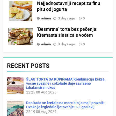
Najjednostavniji recept za finu
pitu od jogurta
admin
3 days ago
0
‘Besmrtna’ torta bez pečenja:
Kremasta slastica s voćem
admin
3 days ago
0
RECENT POSTS
ŠLAG TORTA SA KUPINAMA:Kombinacija keksa,
voćne svežine i čokolade daje savršeno
izbalansiran ukus
22:25
08 Aug 2026
Dan kada se kretalo na more bio je mali praznik:
Ovako je izgledalo ljetovanje u Jugoslaviji
22:19
08 Aug 2026