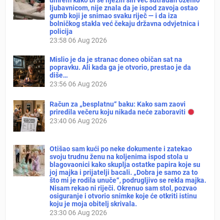
umrem kako bi se njezin sin već sutradan oženio
ljubavnicom, nije znala da je ispod zavoja ostao
gumb koji je snimao svaku riječ — i da iza
bolničkog stakla već čekaju državna odvjetnica i
policija
23:58
06 Aug 2026
Mislio je da je stranac doneo običan sat na
popravku. Ali kada ga je otvorio, prestao je da
diše…
23:56
06 Aug 2026
Račun za „besplatnu“ baku: Kako sam zaovi
priredila večeru koju nikada neće zaboraviti
23:40
06 Aug 2026
Otišao sam kući po neke dokumente i zatekao
svoju trudnu ženu na koljenima ispod stola u
blagovaonici kako skuplja ostatke papira koje su
joj majka i prijatelji bacali. „Dobra je samo za to
što mi je rodila unuče“, podrugljivo se rekla majka.
Nisam rekao ni riječi. Okrenuo sam stol, pozvao
osiguranje i otvorio snimke koje će otkriti istinu
koju je moja obitelj skrivala.
23:30
06 Aug 2026