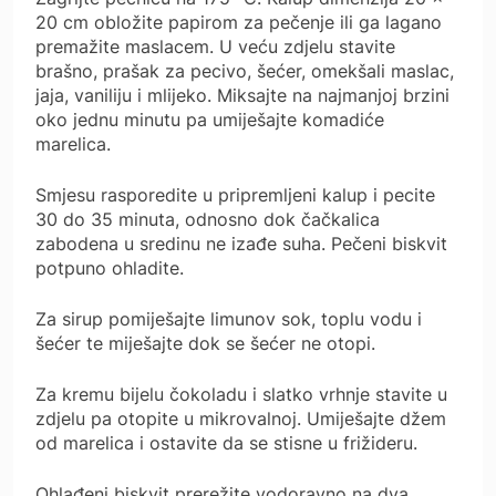
20 cm obložite papirom za pečenje ili ga lagano
premažite maslacem. U veću zdjelu stavite
brašno, prašak za pecivo, šećer, omekšali maslac,
jaja, vaniliju i mlijeko. Miksajte na najmanjoj brzini
oko jednu minutu pa umiješajte komadiće
marelica.
Smjesu rasporedite u pripremljeni kalup i pecite
30 do 35 minuta, odnosno dok čačkalica
zabodena u sredinu ne izađe suha. Pečeni biskvit
potpuno ohladite.
Za sirup pomiješajte limunov sok, toplu vodu i
šećer te miješajte dok se šećer ne otopi.
Za kremu bijelu čokoladu i slatko vrhnje stavite u
zdjelu pa otopite u mikrovalnoj. Umiješajte džem
od marelica i ostavite da se stisne u frižideru.
Ohlađeni biskvit prerežite vodoravno na dva