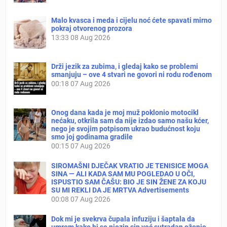
Malo kvasca i meda i cijelu noć ćete spavati mirno
pokraj otvorenog prozora
13:33
08 Aug 2026
Drži jezik za zubima, i gledaj kako se problemi
smanjuju – ove 4 stvari ne govori ni rodu rođenom
00:18
07 Aug 2026
Onog dana kada je moj muž poklonio motocikl
nećaku, otkrila sam da nije izdao samo našu kćer,
nego je svojim potpisom ukrao budućnost koju
smo joj godinama gradile
00:15
07 Aug 2026
SIROMAŠNI DJEČAK VRATIO JE TENISICE MOGA
SINA — ALI KADA SAM MU POGLEDAO U OČI,
ISPUSTIO SAM ČAŠU: BIO JE SIN ŽENE ZA KOJU
SU MI REKLI DA JE MRTVA Advertisements
00:08
07 Aug 2026
Dok mi je svekrva čupala infuziju i šaptala da