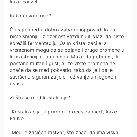
kaže Fauvel.
Kako čuvati med?
Čuvajte med u dobro zatvorenoj posudi kako
biste smanjili izloženost vazduhu ili vlazi da biste
sprečili fermentaciju. Osim kristalizacije, s
vremenom mogu da se pojave i druge promene u
konzistenciji ili boji meda. Može da potamni, ili
postane mutan i gust, ali te vrste promena ne
znače da se med pokvario, tako da je i dalje
savršeno siguran za jelo i uživanje u njegovom
ukusu.
Zašto se med kristalizuje?
“Kristalizacija je prirodni proces za med”, kaže
Fauvel.
“Med je zasićen rastvor, što znači da ima viška