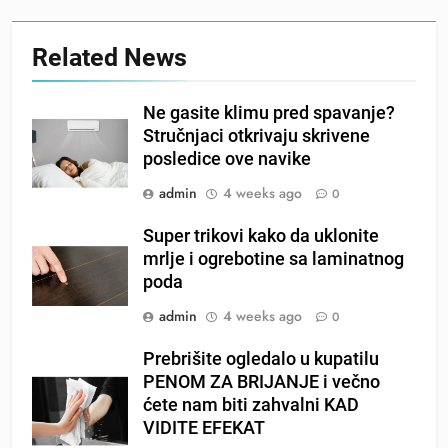
Related News
Ne gasite klimu pred spavanje?
Stručnjaci otkrivaju skrivene
posledice ove navike
admin
4 weeks ago
0
Super trikovi kako da uklonite
mrlje i ogrebotine sa laminatnog
poda
admin
4 weeks ago
0
Prebrišite ogledalo u kupatilu
PENOM ZA BRIJANJE i večno
ćete nam biti zahvalni KAD
VIDITE EFEKAT