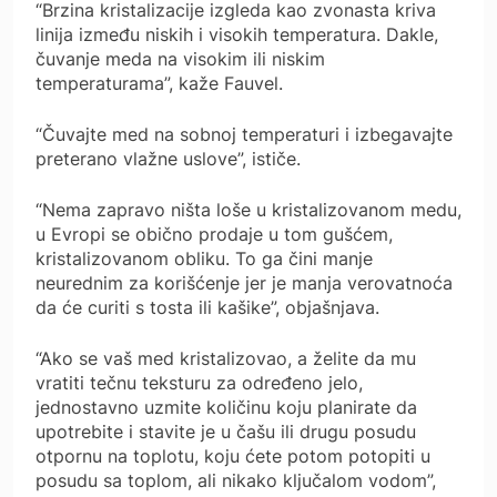
“Brzina kristalizacije izgleda kao zvonasta kriva
linija između niskih i visokih temperatura. Dakle,
čuvanje meda na visokim ili niskim
temperaturama”, kaže Fauvel.
“Čuvajte med na sobnoj temperaturi i izbegavajte
preterano vlažne uslove”, ističe.
“Nema zapravo ništa loše u kristalizovanom medu,
u Evropi se obično prodaje u tom gušćem,
kristalizovanom obliku. To ga čini manje
neurednim za korišćenje jer je manja verovatnoća
da će curiti s tosta ili kašike”, objašnjava.
“Ako se vaš med kristalizovao, a želite da mu
vratiti tečnu teksturu za određeno jelo,
jednostavno uzmite količinu koju planirate da
upotrebite i stavite je u čašu ili drugu posudu
otpornu na toplotu, koju ćete potom potopiti u
posudu sa toplom, ali nikako ključalom vodom”,