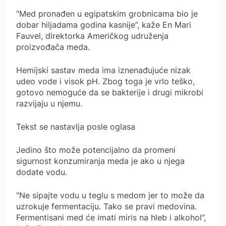
“Med pronađen u egipatskim grobnicama bio je
dobar hiljadama godina kasnije”, kaže En Mari
Fauvel, direktorka Američkog udruženja
proizvođača meda.
Hemijski sastav meda ima iznenađujuće nizak
udeo vode i visok pH. Zbog toga je vrlo teško,
gotovo nemoguće da se bakterije i drugi mikrobi
razvijaju u njemu.
Tekst se nastavlja posle oglasa
Jedino što može potencijalno da promeni
sigurnost konzumiranja meda je ako u njega
dodate vodu.
“Ne sipajte vodu u teglu s medom jer to može da
uzrokuje fermentaciju. Tako se pravi medovina.
Fermentisani med će imati miris na hleb i alkohol”,