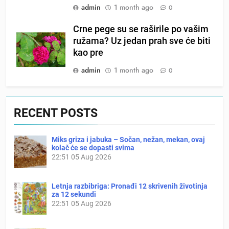
admin
1 month ago
0
Crne pege su se raširile po vašim
ružama? Uz jedan prah sve će biti
kao pre
admin
1 month ago
0
RECENT POSTS
Miks griza i jabuka – Sočan, nežan, mekan, ovaj
kolač će se dopasti svima
22:51
05 Aug 2026
Letnja razbibriga: Pronađi 12 skrivenih životinja
za 12 sekundi
22:51
05 Aug 2026