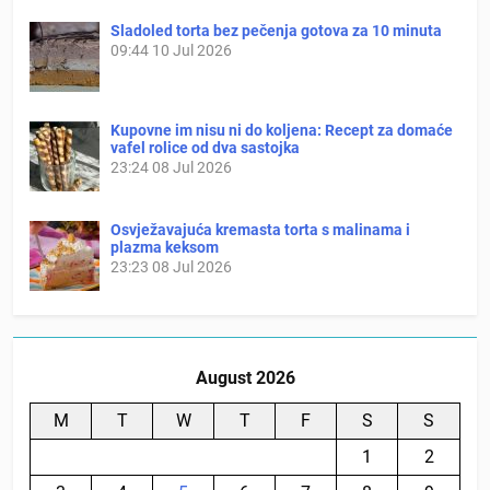
Sladoled torta bez pečenja gotova za 10 minuta
09:44
10 Jul 2026
Kupovne im nisu ni do koljena: Recept za domaće
vafel rolice od dva sastojka
23:24
08 Jul 2026
Osvježavajuća kremasta torta s malinama i
plazma keksom
23:23
08 Jul 2026
August 2026
M
T
W
T
F
S
S
1
2