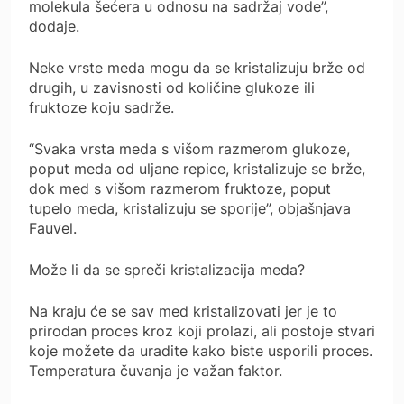
molekula šećera u odnosu na sadržaj vode”,
dodaje.
Neke vrste meda mogu da se kristalizuju brže od
drugih, u zavisnosti od količine glukoze ili
fruktoze koju sadrže.
“Svaka vrsta meda s višom razmerom glukoze,
poput meda od uljane repice, kristalizuje se brže,
dok med s višom razmerom fruktoze, poput
tupelo meda, kristalizuju se sporije”, objašnjava
Fauvel.
Može li da se spreči kristalizacija meda?
Na kraju će se sav med kristalizovati jer je to
prirodan proces kroz koji prolazi, ali postoje stvari
koje možete da uradite kako biste usporili proces.
Temperatura čuvanja je važan faktor.