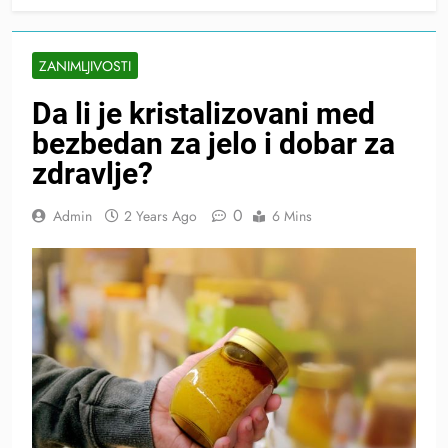
ZANIMLJIVOSTI
Da li je kristalizovani med
bezbedan za jelo i dobar za
zdravlje?
0
Admin
2 Years Ago
6 Mins