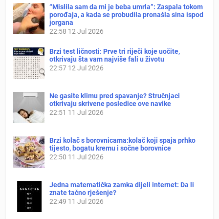
“Mislila sam da mi je beba umrla”: Zaspala tokom
porođaja, a kada se probudila pronašla sina ispod
jorgana
22:58
12 Jul 2026
Brzi test ličnosti: Prve tri riječi koje uočite,
otkrivaju šta vam najviše fali u životu
22:57
12 Jul 2026
Ne gasite klimu pred spavanje? Stručnjaci
otkrivaju skrivene posledice ove navike
22:51
11 Jul 2026
Brzi kolač s borovnicama:kolač koji spaja prhko
tijesto, bogatu kremu i sočne borovnice
22:50
11 Jul 2026
Jedna matematička zamka dijeli internet: Da li
znate tačno rješenje?
22:49
11 Jul 2026