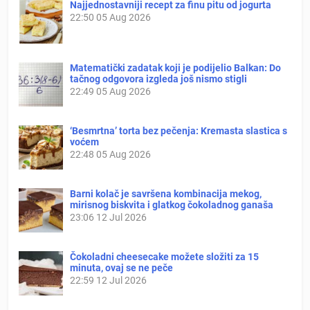
Najjednostavniji recept za finu pitu od jogurta
22:50
05 Aug 2026
Matematički zadatak koji je podijelio Balkan: Do
tačnog odgovora izgleda još nismo stigli
22:49
05 Aug 2026
‘Besmrtna’ torta bez pečenja: Kremasta slastica s
voćem
22:48
05 Aug 2026
Barni kolač je savršena kombinacija mekog,
mirisnog biskvita i glatkog čokoladnog ganaša
23:06
12 Jul 2026
Čokoladni cheesecake možete složiti za 15
minuta, ovaj se ne peče
22:59
12 Jul 2026