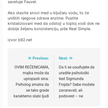
savetuje Fauvel.
Ako stavite sirovi med u ključalu vodu, to će
uništiti njegove zdrave enzime. Pustite
kristaliziovani med da odstoji u toploj vodi dok ne
dobije željenu konzistenciju, piše Real Simple.
izvor b92.net
Previous:
Next:
Post
navigation
OVIM REČENICAMA,
Da li se usuđujete da
majka može da
uradite psihološki
upropasti sina:
test Sigmunda
Psiholog smatra da
Frojda? Sebe možete
se tako grade
zavaravati, ali
karakterno slabi ljudi
podsvest – ne