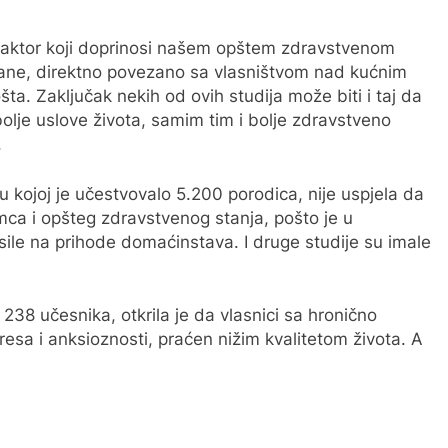
 faktor koji doprinosi našem opštem zdravstvenom
strane, direktno povezano sa vlasništvom nad kućnim
šta. Zaključak nekih od ovih studija može biti i taj da
bolje uslove života, samim tim i bolje zdravstveno
.
 u kojoj je učestvovalo 5.200 porodica, nije uspjela da
a i opšteg zdravstvenog stanja, pošto je u
nosile na prihode domaćinstava. I druge studije su imale
 238 učesnika, otkrila je da vlasnici sa hronično
resa i anksioznosti, praćen nižim kvalitetom života. A