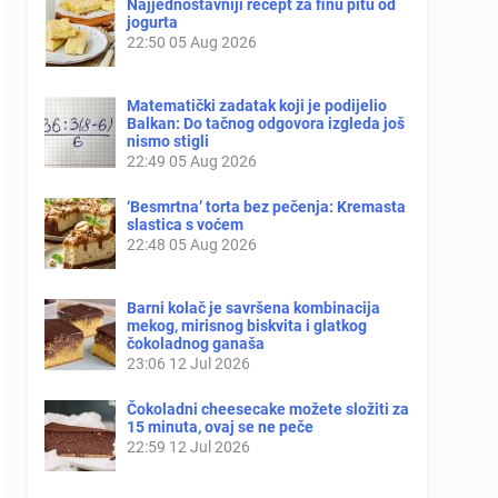
Najjednostavniji recept za finu pitu od
jogurta
22:50
05 Aug 2026
Matematički zadatak koji je podijelio
Balkan: Do tačnog odgovora izgleda još
nismo stigli
22:49
05 Aug 2026
‘Besmrtna’ torta bez pečenja: Kremasta
slastica s voćem
22:48
05 Aug 2026
Barni kolač je savršena kombinacija
mekog, mirisnog biskvita i glatkog
čokoladnog ganaša
23:06
12 Jul 2026
Čokoladni cheesecake možete složiti za
15 minuta, ovaj se ne peče
22:59
12 Jul 2026