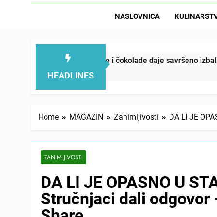
NASLOVNICA
KULINARST
e svežine i čokolade daje savršeno izbalansiran ukus
HEADLINES
Home
MAGAZIN
Zanimljivosti
DA LI JE OPA
ZANIMLJIVOSTI
DA LI JE OPASNO U ST
Stručnjaci dali odgovo
Share