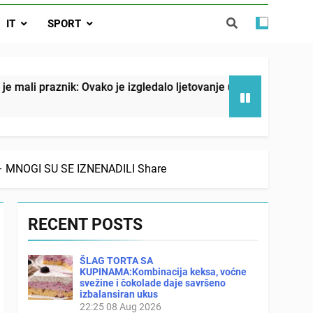
o je izgledalo ljetovanje u Jugoslaviji
IT
SPORT
spavati mirno pokraj otvorenog prozora
 ove 4 stvari ne govori ni rodu rođenom
ko je izgledalo ljetovanje u Jugoslaviji
Malo k
20 Hou
 – MNOGI SU SE IZNENADILI Share
RECENT POSTS
ŠLAG TORTA SA
KUPINAMA:Kombinacija keksa, voćne
svežine i čokolade daje savršeno
izbalansiran ukus
22:25
08 Aug 2026