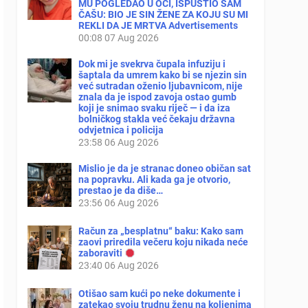
MU POGLEDAO U OČI, ISPUSTIO SAM
ČAŠU: BIO JE SIN ŽENE ZA KOJU SU MI
REKLI DA JE MRTVA Advertisements
00:08
07 Aug 2026
Dok mi je svekrva čupala infuziju i
šaptala da umrem kako bi se njezin sin
već sutradan oženio ljubavnicom, nije
znala da je ispod zavoja ostao gumb
koji je snimao svaku riječ — i da iza
bolničkog stakla već čekaju državna
odvjetnica i policija
23:58
06 Aug 2026
Mislio je da je stranac doneo običan sat
na popravku. Ali kada ga je otvorio,
prestao je da diše…
23:56
06 Aug 2026
Račun za „besplatnu“ baku: Kako sam
zaovi priredila večeru koju nikada neće
zaboraviti
23:40
06 Aug 2026
Otišao sam kući po neke dokumente i
zatekao svoju trudnu ženu na koljenima