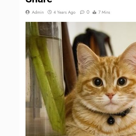
0
Admin
4 Years Ago
7 Mins