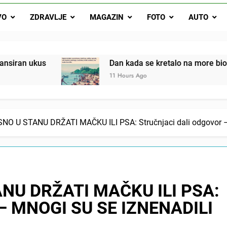
Dan kada se kretalo na more bio je mali praznik: Ovak
VO
ZDRAVLJE
MAGAZIN
FOTO
AUTO
Malo kvasca i meda i cijelu noć ćete 
Drži jezik za zubima, i gledaj kako se problemi smanjuju –
Dan kada se kretalo na more bio je mali praznik: Ova
11 Hours Ago
SNO U STANU DRŽATI MAČKU ILI PSA: Stručnjaci dali odgovor
ANU DRŽATI MAČKU ILI PSA:
r – MNOGI SU SE IZNENADILI