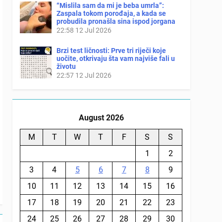
“Mislila sam da mi je beba umrla”:
Zaspala tokom porođaja, a kada se
probudila pronašla sina ispod jorgana
22:58
12 Jul 2026
Brzi test ličnosti: Prve tri riječi koje
uočite, otkrivaju šta vam najviše fali u
životu
22:57
12 Jul 2026
August 2026
M
T
W
T
F
S
S
1
2
3
4
5
6
7
8
9
10
11
12
13
14
15
16
17
18
19
20
21
22
23
24
25
26
27
28
29
30