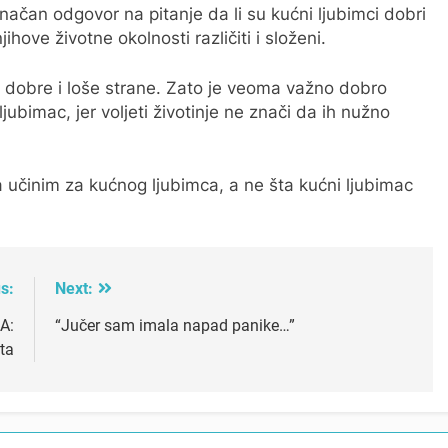
ačan odgovor na pitanje da li su kućni ljubimci dobri
njihove životne okolnosti različiti i složeni.
 i dobre i loše strane. Zato je veoma važno dobro
ubimac, jer voljeti životinje ne znači da ih nužno
da učinim za kućnog ljubimca, a ne šta kućni ljubimac
s:
Next:
A:
“Jučer sam imala napad panike…”
ta