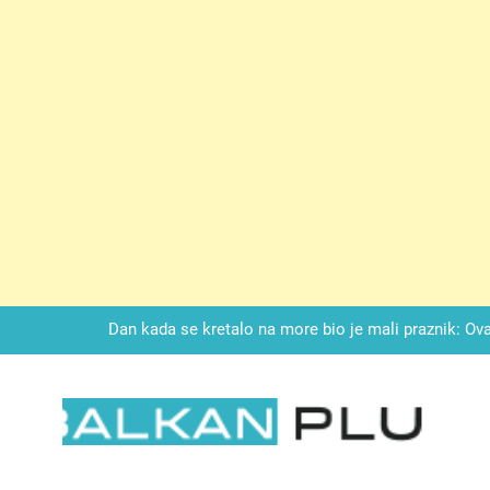
Drži jezik za zubima, i gledaj kako se problemi smanjuju –
LAG TORTA SA KUPINAMA:Kombinacija keksa, voćne svežine i čoko
Dan kada se kretalo na more bio je mali praznik: Ovak
Malo kvasca i meda i cijelu noć ćete 
Drži jezik za zubima, i gledaj kako se problemi smanjuju –
LKAN PLUS
LAG TORTA SA KUPINAMA:Kombinacija keksa, voćne svežine i čoko