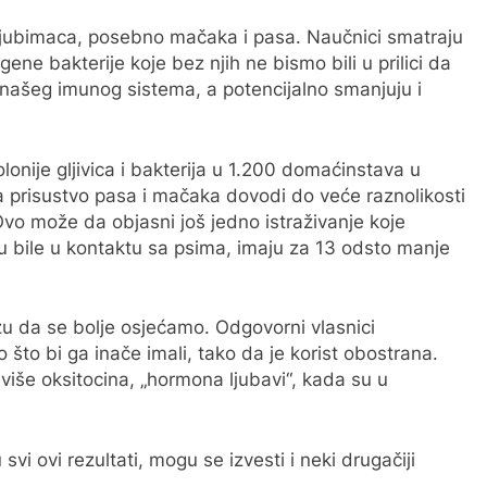
 ljubimaca, posebno mačaka i pasa. Naučnici smatraju
ne bakterije koje bez njih ne bismo bili u prilici da
 našeg imunog sistema, a potencijalno smanjuju i
olonije gljivica i bakterija u 1.200 domaćinstava u
a prisustvo pasa i mačaka dovodi do veće raznolikosti
Ovo može da objasni još jedno istraživanje koje
u bile u kontaktu sa psima, imaju za 13 odsto manje
žu da se bolje osjećamo. Odgovorni vlasnici
što bi ga inače imali, tako da je korist obostrana.
 više oksitocina, „hormona ljubavi“, kada su u
vi ovi rezultati, mogu se izvesti i neki drugačiji