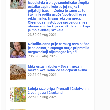
ispod stola u blagovaonici kako skuplja
ostatke papira koje su joj majka i
prijatelji bacali. „Dobra je samo za to
što mi je rodila unuče“, podrugljivo se
rekla majka. Nisam rekao ni riječi.
Okrenuo sam stol, pozvao osiguranje i
otvorio snimke koje će otkriti istinu koju
je moja obitelj skrivala.
23:30
06 Aug 2026
Nekoliko dana prije carskog reza otišao
je na odmor, a supruga mu je pripremila
razgovor koji nije mogao izbjeći
23:26
06 Aug 2026
Miks griza i jabuka – Sočan, nežan,
mekan, ovaj kolač će se dopasti svima
22:51
05 Aug 2026
Letnja razbibriga: Pronađi 12 skrivenih
životinja za 12 sekundi
22:51
05 Aug 2026