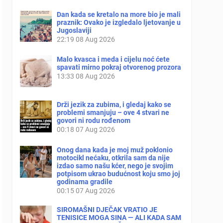
Dan kada se kretalo na more bio je mali
praznik: Ovako je izgledalo ljetovanje u
Jugoslaviji
22:19
08 Aug 2026
Malo kvasca i meda i cijelu noć ćete
spavati mirno pokraj otvorenog prozora
13:33
08 Aug 2026
Drži jezik za zubima, i gledaj kako se
problemi smanjuju – ove 4 stvari ne
govori ni rodu rođenom
00:18
07 Aug 2026
Onog dana kada je moj muž poklonio
motocikl nećaku, otkrila sam da nije
izdao samo našu kćer, nego je svojim
potpisom ukrao budućnost koju smo joj
godinama gradile
00:15
07 Aug 2026
SIROMAŠNI DJEČAK VRATIO JE
TENISICE MOGA SINA — ALI KADA SAM