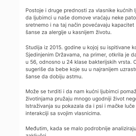
Postoje i druge prednosti za vlasnike kućnih
da ljubimci u naše domove vraćaju neke patoge
sretnemo i na taj način povećavaju kapacitet
šanse za alergije u kasnijem životu.
Studija iz 2015. godine u kojoj su ispitivane k
Sjedinjenim Državama, na primer, otkrila je d
u 56, odnosno u 24 klase bakterijskih vrsta. 
sugeriše da bebe koje su u najranijem uzrast
šanse da dobiju astmu.
Može se tvrditi i da nam kućni ljubimci poma
životinjama pružaju mnogo ugodniji život nego 
Istraživanja su pokazala da i psi i mačke luče
interakciji sa svojim vlasnicima.
Međutim, kada se malo podrobnije analiziraju s
zaključci.