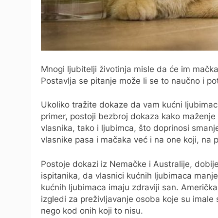
Mnogi ljubitelji životinja misle da će im mačka
Postavlja se pitanje može li se to naučno i pot
Ukoliko tražite dokaze da vam kućni ljubimac
primer, postoji bezbroj dokaza kako maženje 
vlasnika, tako i ljubimca, što doprinosi sman
vlasnike pasa i mačaka već i na one koji, na pr
Postoje dokazi iz Nemačke i Australije, dobi
ispitanika, da vlasnici kućnih ljubimaca manje 
kućnih ljubimaca imaju zdraviji san. Američka 
izgledi za preživljavanje osoba koje su imal
nego kod onih koji to nisu.