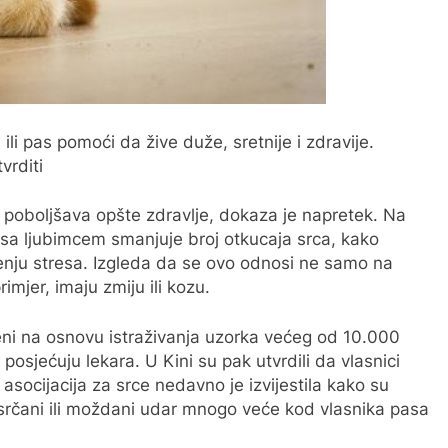
 ili pas pomoći da žive duže, sretnije i zdravije.
vrditi
 poboljšava opšte zdravlje, dokaza je napretek. Na
sa ljubimcem smanjuje broj otkucaja srca, kako
jenju stresa. Izgleda da se ovo odnosi ne samo na
imjer, imaju zmiju ili kozu.
jeni na osnovu istraživanja uzorka većeg od 10.000
posjećuju lekara. U Kini su pak utvrdili da vlasnici
asocijacija za srce nedavno je izvijestila kako su
e srčani ili moždani udar mnogo veće kod vlasnika pasa