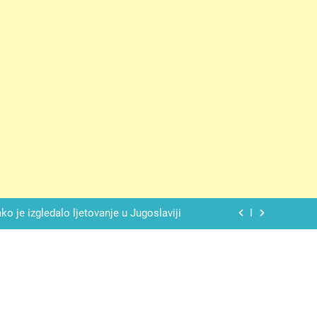
 ove 4 stvari ne govori ni rodu rođenom
lade daje savršeno izbalansiran ukus
o je izgledalo ljetovanje u Jugoslaviji
spavati mirno pokraj otvorenog prozora
 ove 4 stvari ne govori ni rodu rođenom
lade daje savršeno izbalansiran ukus