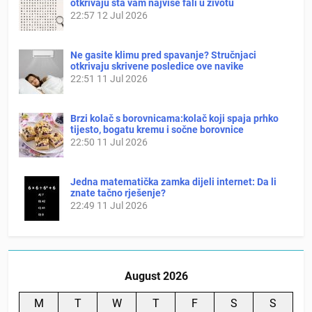
otkrivaju šta vam najviše fali u životu
22:57
12 Jul 2026
Ne gasite klimu pred spavanje? Stručnjaci
otkrivaju skrivene posledice ove navike
22:51
11 Jul 2026
Brzi kolač s borovnicama:kolač koji spaja prhko
tijesto, bogatu kremu i sočne borovnice
22:50
11 Jul 2026
Jedna matematička zamka dijeli internet: Da li
znate tačno rješenje?
22:49
11 Jul 2026
August 2026
M
T
W
T
F
S
S