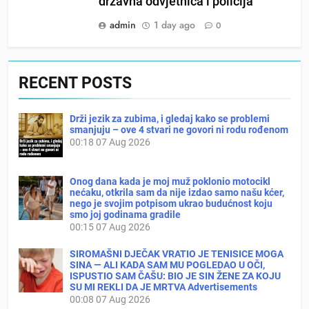
državna odvjetnica i policija
admin
1 day ago
0
RECENT POSTS
Drži jezik za zubima, i gledaj kako se problemi
smanjuju – ove 4 stvari ne govori ni rodu rođenom
00:18
07 Aug 2026
Onog dana kada je moj muž poklonio motocikl
nećaku, otkrila sam da nije izdao samo našu kćer,
nego je svojim potpisom ukrao budućnost koju
smo joj godinama gradile
00:15
07 Aug 2026
SIROMAŠNI DJEČAK VRATIO JE TENISICE MOGA
SINA — ALI KADA SAM MU POGLEDAO U OČI,
ISPUSTIO SAM ČAŠU: BIO JE SIN ŽENE ZA KOJU
SU MI REKLI DA JE MRTVA Advertisements
00:08
07 Aug 2026