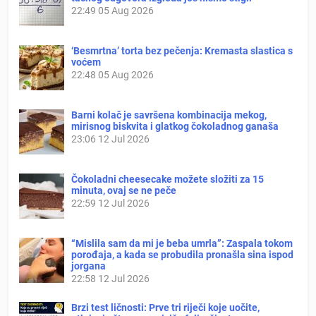
22:49
05 Aug 2026
‘Besmrtna’ torta bez pečenja: Kremasta slastica s
voćem
22:48
05 Aug 2026
Barni kolač je savršena kombinacija mekog,
mirisnog biskvita i glatkog čokoladnog ganaša
23:06
12 Jul 2026
Čokoladni cheesecake možete složiti za 15
minuta, ovaj se ne peče
22:59
12 Jul 2026
“Mislila sam da mi je beba umrla”: Zaspala tokom
porođaja, a kada se probudila pronašla sina ispod
jorgana
22:58
12 Jul 2026
Brzi test ličnosti: Prve tri riječi koje uočite,