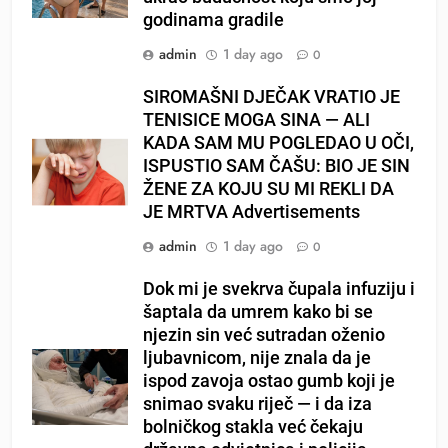
godinama gradile
admin
1 day ago
0
SIROMAŠNI DJEČAK VRATIO JE
TENISICE MOGA SINA — ALI
KADA SAM MU POGLEDAO U OČI,
ISPUSTIO SAM ČAŠU: BIO JE SIN
ŽENE ZA KOJU SU MI REKLI DA
JE MRTVA Advertisements
admin
1 day ago
0
Dok mi je svekrva čupala infuziju i
šaptala da umrem kako bi se
njezin sin već sutradan oženio
ljubavnicom, nije znala da je
ispod zavoja ostao gumb koji je
snimao svaku riječ — i da iza
bolničkog stakla već čekaju