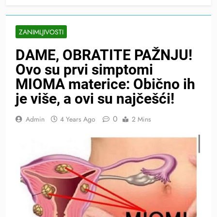
ZANIMLJIVOSTI
DAME, OBRATITE PAŽNJU!
Ovo su prvi simptomi
MIOMA materice: Obično ih
je više, a ovi su najčešći!
0
Admin
4 Years Ago
2 Mins