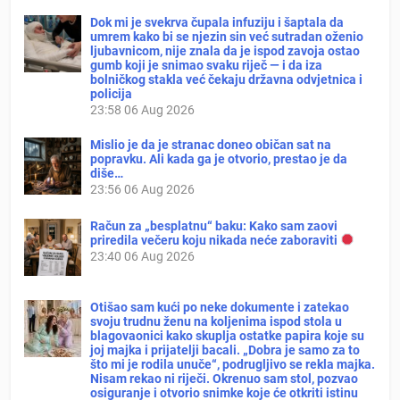
Dok mi je svekrva čupala infuziju i šaptala da
umrem kako bi se njezin sin već sutradan oženio
ljubavnicom, nije znala da je ispod zavoja ostao
gumb koji je snimao svaku riječ — i da iza
bolničkog stakla već čekaju državna odvjetnica i
policija
23:58
06 Aug 2026
Mislio je da je stranac doneo običan sat na
popravku. Ali kada ga je otvorio, prestao je da
diše…
23:56
06 Aug 2026
Račun za „besplatnu“ baku: Kako sam zaovi
priredila večeru koju nikada neće zaboraviti
23:40
06 Aug 2026
Otišao sam kući po neke dokumente i zatekao
svoju trudnu ženu na koljenima ispod stola u
blagovaonici kako skuplja ostatke papira koje su
joj majka i prijatelji bacali. „Dobra je samo za to
što mi je rodila unuče“, podrugljivo se rekla majka.
Nisam rekao ni riječi. Okrenuo sam stol, pozvao
osiguranje i otvorio snimke koje će otkriti istinu