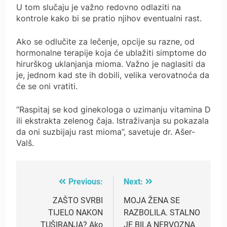
U tom slučaju je važno redovno odlaziti na
kontrole kako bi se pratio njihov eventualni rast.
Ako se odlučite za lečenje, opcije su razne, od
hormonalne terapije koja će ublažiti simptome do
hirurškog uklanjanja mioma. Važno je naglasiti da
je, jednom kad ste ih dobili, velika verovatnoća da
će se oni vratiti.
“Raspitaj se kod ginekologa o uzimanju vitamina D
ili ekstrakta zelenog čaja. Istraživanja su pokazala
da oni suzbijaju rast mioma”, savetuje dr. Ašer-
Valš.
Previous:
Next:
Post
navigation
ZAŠTO SVRBI
MOJA ŽENA SE
TIJELO NAKON
RAZBOLILA. STALNO
TUŠIRANJA? Ako
JE BILA NERVOZNA