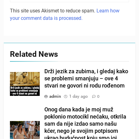
This site uses Akismet to reduce spam.
Learn how
your comment data is processed.
Related News
Drži jezik za zubima, i gledaj kako
se problemi smanjuju – ove 4
stvari ne govori ni rodu rođenom
admin
1 day ago
0
Onog dana kada je moj muž
poklonio motocikl nećaku, otkrila
sam da nije izdao samo našu
kćer, nego je svojim potpisom
ukrao budućnost koju smo joj