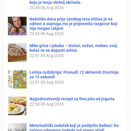
koju je moja obitelj skrivala.
23:30
06 Aug 2026
Nekoliko dana prije carskog reza otišao je na
odmor, a supruga mu je pripremila razgovor koji
nije mogao izbjeći
23:26
06 Aug 2026
Miks griza i jabuka – Sočan, nežan, mekan, ovaj
kolač će se dopasti svima
22:51
05 Aug 2026
Letnja razbibriga: Pronađi 12 skrivenih životinja
za 12 sekundi
22:51
05 Aug 2026
Najjednostavniji recept za finu pitu od jogurta
22:50
05 Aug 2026
Matematički zadatak koji je podijelio Balkan: Do
tačnog odgovora izgleda još nismo stigli