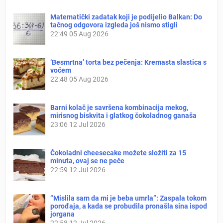
Matematički zadatak koji je podijelio Balkan: Do
tačnog odgovora izgleda još nismo stigli
22:49
05 Aug 2026
‘Besmrtna’ torta bez pečenja: Kremasta slastica s
voćem
22:48
05 Aug 2026
Barni kolač je savršena kombinacija mekog,
mirisnog biskvita i glatkog čokoladnog ganaša
23:06
12 Jul 2026
Čokoladni cheesecake možete složiti za 15
minuta, ovaj se ne peče
22:59
12 Jul 2026
“Mislila sam da mi je beba umrla”: Zaspala tokom
porođaja, a kada se probudila pronašla sina ispod
jorgana
22:58
12 Jul 2026