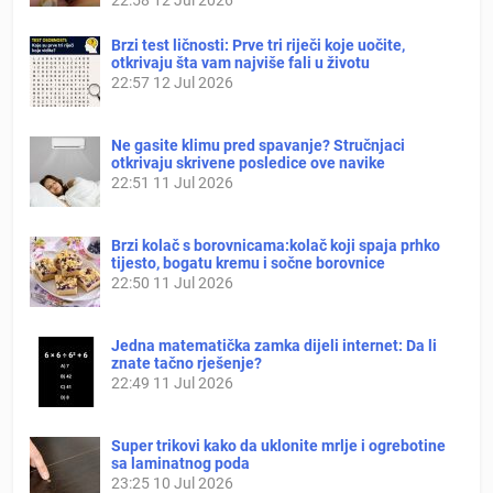
Brzi test ličnosti: Prve tri riječi koje uočite,
otkrivaju šta vam najviše fali u životu
22:57
12 Jul 2026
Ne gasite klimu pred spavanje? Stručnjaci
otkrivaju skrivene posledice ove navike
22:51
11 Jul 2026
Brzi kolač s borovnicama:kolač koji spaja prhko
tijesto, bogatu kremu i sočne borovnice
22:50
11 Jul 2026
Jedna matematička zamka dijeli internet: Da li
znate tačno rješenje?
22:49
11 Jul 2026
Super trikovi kako da uklonite mrlje i ogrebotine
sa laminatnog poda
23:25
10 Jul 2026