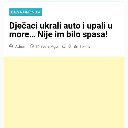
CRNA HRONIKA
Dječaci ukrali auto i upali u
more… Nije im bilo spasa!
0
Admin
14 Years Ago
1 Mins