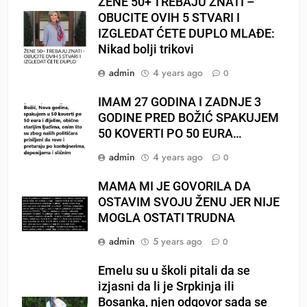
ŽENE 50+ TREBAJU ZNATI –
OBUCITE OVIH 5 STVARI I
IZGLEDAT ĆETE DUPLO MLAĐE:
Nikad bolji trikovi
admin
4 years ago
0
IMAM 27 GODINA I ZADNJE 3
GODINE PRED BOŽIĆ SPAKUJEM
50 KOVERTI PO 50 EURA…
admin
4 years ago
0
MAMA MI JE GOVORILA DA
OSTAVIM SVOJU ŽENU JER NIJE
MOGLA OSTATI TRUDNA
admin
5 years ago
0
Emelu su u školi pitali da se
izjasni da li je Srpkinja ili
Bosanka, njen odgovor sada se