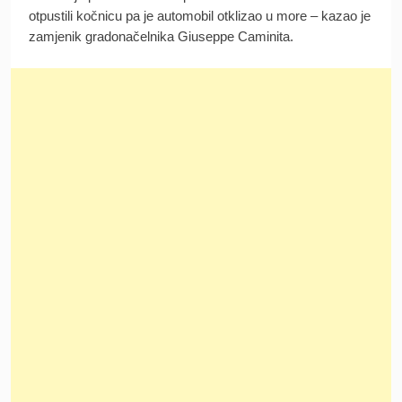
otpustili kočnicu pa je automobil otklizao u more – kazao je
zamjenik gradonačelnika Giuseppe Caminita.