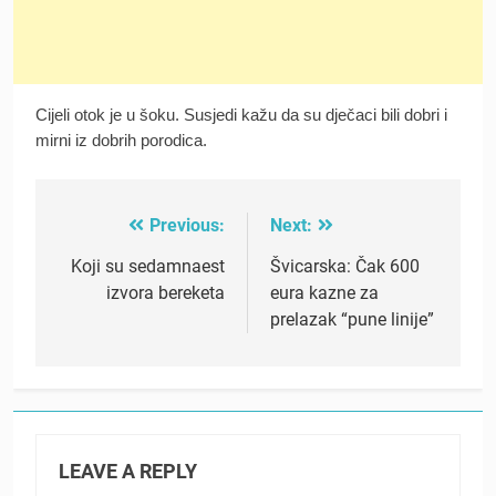
Cijeli otok je u šoku. Susjedi kažu da su dječaci bili dobri i
mirni iz dobrih porodica.
Previous:
Next:
Post
navigation
Koji su sedamnaest
Švicarska: Čak 600
izvora bereketa
eura kazne za
prelazak “pune linije”
LEAVE A REPLY