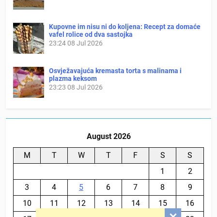
Kupovne im nisu ni do koljena: Recept za domaće
vafel rolice od dva sastojka
23:24
08 Jul 2026
Osvježavajuća kremasta torta s malinama i
plazma keksom
23:23
08 Jul 2026
August 2026
M
T
W
T
F
S
S
1
2
3
4
5
6
7
8
9
10
11
12
13
14
15
16