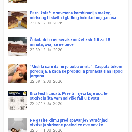
Barni kolač je savršena kombinacija mekog,
mirisnog biskvita i glatkog čokoladnog ganaša
23:06
12 Jul 2026
Čokoladni cheesecake možete složiti za 15
minuta, ovaj se ne peče
22:59
12 Jul 2026
“Mislila sam da mi je beba umrla”: Zaspala tokom
porođaja, a kada se probudila pronašla sina ispod
jorgana
22:58
12 Jul 2026
Brzi test ličnosti: Prve tri riječi koje uočite,
otkrivaju šta vam najviše fali u životu
22:57
12 Jul 2026
Ne gasite klimu pred spavanje? Stručnjaci
otkrivaju skrivene posledice ove navike
22:51
11 Jul 2026