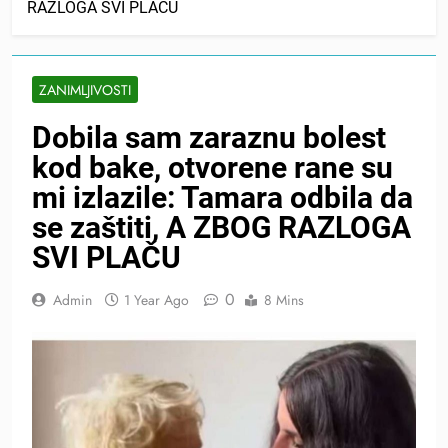
RAZLOGA SVI PLAČU
ZANIMLJIVOSTI
Dobila sam zaraznu bolest
kod bake, otvorene rane su
mi izlazile: Tamara odbila da
se zaštiti, A ZBOG RAZLOGA
SVI PLAČU
0
Admin
1 Year Ago
8 Mins