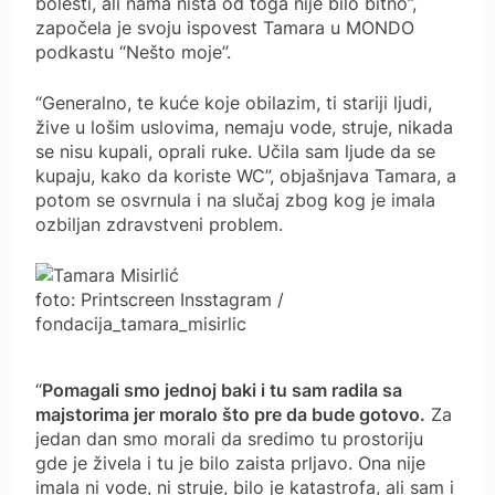
bolesti, ali nama ništa od toga nije bilo bitno”,
započela je svoju ispovest Tamara u MONDO
podkastu “Nešto moje”.
“Generalno, te kuće koje obilazim, ti stariji ljudi,
žive u lošim uslovima, nemaju vode, struje, nikada
se nisu kupali, oprali ruke. Učila sam ljude da se
kupaju, kako da koriste WC”, objašnjava Tamara, a
potom se osvrnula i na slučaj zbog kog je imala
ozbiljan zdravstveni problem.
foto: Printscreen Insstagram /
fondacija_tamara_misirlic
“
Pomagali smo jednoj baki i tu sam radila sa
majstorima jer moralo što pre da bude gotovo.
Za
jedan dan smo morali da sredimo tu prostoriju
gde je živela i tu je bilo zaista prljavo. Ona nije
imala ni vode, ni struje, bilo je katastrofa, ali sam i