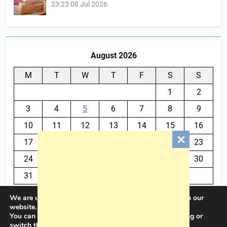
23:23
08 Jul 2026
August 2026
M
T
W
T
F
S
S
1
2
3
4
5
6
7
8
9
10
11
12
13
14
15
16
17
18
19
20
21
22
23
24
25
26
27
28
29
30
31
We are using cookies to give you the best experience on our
« Jul
website.
You can find out more about which cookies we are using or
switch them off in
settings
.