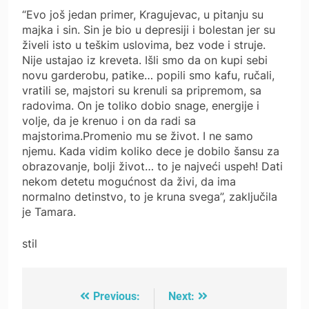
“Evo još jedan primer, Kragujevac, u pitanju su
majka i sin. Sin je bio u depresiji i bolestan jer su
živeli isto u teškim uslovima, bez vode i struje.
Nije ustajao iz kreveta. Išli smo da on kupi sebi
novu garderobu, patike… popili smo kafu, ručali,
vratili se, majstori su krenuli sa pripremom, sa
radovima. On je toliko dobio snage, energije i
volje, da je krenuo i on da radi sa
majstorima.Promenio mu se život. I ne samo
njemu. Kada vidim koliko dece je dobilo šansu za
obrazovanje, bolji život… to je najveći uspeh! Dati
nekom detetu mogućnost da živi, da ima
normalno detinstvo, to je kruna svega”, zaključila
je Tamara.
stil
Previous:
Next:
Post