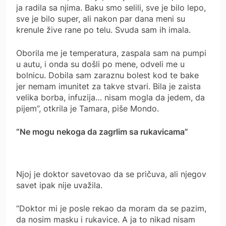
ja radila sa njima. Baku smo selili, sve je bilo lepo,
sve je bilo super, ali nakon par dana meni su
krenule žive rane po telu. Svuda sam ih imala.
Oborila me je temperatura, zaspala sam na pumpi
u autu, i onda su došli po mene, odveli me u
bolnicu. Dobila sam zaraznu bolest kod te bake
jer nemam imunitet za takve stvari. Bila je zaista
velika borba, infuzija… nisam mogla da jedem, da
pijem”, otkrila je Tamara, piše Mondo.
“Ne mogu nekoga da zagrlim sa rukavicama”
Njoj je doktor savetovao da se pričuva, ali njegov
savet ipak nije uvažila.
“Doktor mi je posle rekao da moram da se pazim,
da nosim masku i rukavice. A ja to nikad nisam