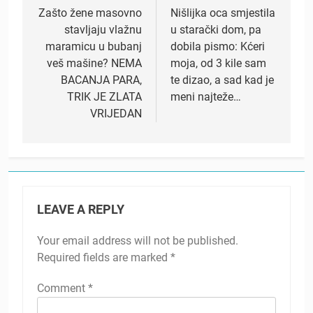
navigation
Zašto žene masovno
Nišlijka oca smjestila
stavljaju vlažnu
u starački dom, pa
maramicu u bubanj
dobila pismo: Kćeri
veš mašine? NEMA
moja, od 3 kile sam
BACANJA PARA,
te dizao, a sad kad je
TRIK JE ZLATA
meni najteže…
VRIJEDAN
LEAVE A REPLY
Your email address will not be published.
Required fields are marked
*
Comment
*