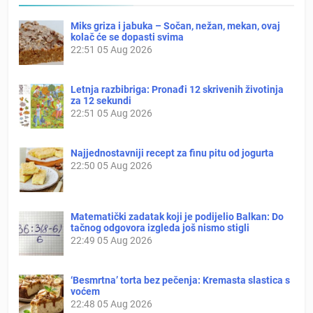
Miks griza i jabuka – Sočan, nežan, mekan, ovaj
kolač će se dopasti svima
22:51
05 Aug 2026
Letnja razbibriga: Pronađi 12 skrivenih životinja
za 12 sekundi
22:51
05 Aug 2026
Najjednostavniji recept za finu pitu od jogurta
22:50
05 Aug 2026
Matematički zadatak koji je podijelio Balkan: Do
tačnog odgovora izgleda još nismo stigli
22:49
05 Aug 2026
‘Besmrtna’ torta bez pečenja: Kremasta slastica s
voćem
22:48
05 Aug 2026