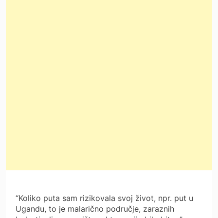
“Koliko puta sam rizikovala svoj život, npr. put u
Ugandu, to je malarično područje, zaraznih