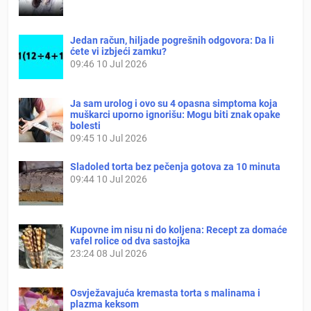
Jedan račun, hiljade pogrešnih odgovora: Da li
ćete vi izbjeći zamku?
09:46
10 Jul 2026
Ja sam urolog i ovo su 4 opasna simptoma koja
muškarci uporno ignorišu: Mogu biti znak opake
bolesti
09:45
10 Jul 2026
Sladoled torta bez pečenja gotova za 10 minuta
09:44
10 Jul 2026
Kupovne im nisu ni do koljena: Recept za domaće
vafel rolice od dva sastojka
23:24
08 Jul 2026
Osvježavajuća kremasta torta s malinama i
plazma keksom