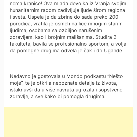
nema kranice! Ova mlada devojka iz Vranja svojim
hunanitarnim radom zadivljuje ljude širom regiona
i sveta. Uspela je da zbrine do sada preko 200
porodica, vratila je osmeh na lice mnogim starim
ljudima, osobama sa ozbiljno narušenim
zdravljem, kao i brojnim mališanima. Studira 2
fakulteta, bavila se profesionalno sportom, a volja
da pomogne drugima odvela je čak i do Ugande.
Nedavno je gostovala u Mondo podkastu “Nešto
moje”, te je otkrila nepoznate detalje iz života,
istaknuvši da u više navrata ugrozila i sopstveno
zdravlje, a sve kako bi pomogla drugima.