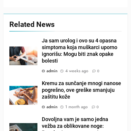
Related News
Ja sam urolog i ovo su 4 opasna
simptoma koja muškarci uporno
ignorišu: Mogu biti znak opake
bolesti
admin
4 weeks ago
0
Kremu za sunčanje mnogi nanose
pogrešno, ove greške smanjuju
zaštitu kože
admin
1 month ago
0
Dovoljna vam je samo jedna
vežba za oblikovane noge: