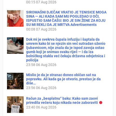
00:15
07 Aug 2026
SIROMAŠNI DJEČAK VRATIO JE TENISICE MOGA
SINA — ALI KADA SAM MU POGLEDAO U OČI,
ISPUSTIO SAM ČAŠU: BIO JE SIN ŽENE ZA KOJU
SU MI REKLI DA JE MRTVA Advertisements
00:08
07 Aug 2026
Dok mi je svekrva čupala infuziju i šaptala da
umrem kako bi se njezin sin već sutradan oženio
ljubavnicom, nije znala da je ispod zavoja ostao
gumb koji je snimao svaku riječ — i da iza
bolničkog stakla već čekaju državna odvjetnica i
policija
23:58
06 Aug 2026
Mislio je da je stranac doneo običan sat na
popravku. Ali kada ga je otvorio, prestao je da
diše…
23:56
06 Aug 2026
Račun za „besplatnu“ baku: Kako sam zaovi
priredila večeru koju nikada neće zaboraviti
23:40
06 Aug 2026