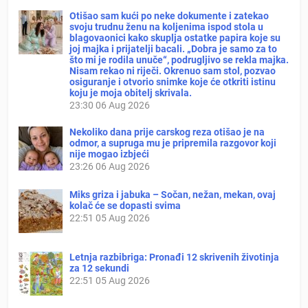
Otišao sam kući po neke dokumente i zatekao
svoju trudnu ženu na koljenima ispod stola u
blagovaonici kako skuplja ostatke papira koje su
joj majka i prijatelji bacali. „Dobra je samo za to
što mi je rodila unuče“, podrugljivo se rekla majka.
Nisam rekao ni riječi. Okrenuo sam stol, pozvao
osiguranje i otvorio snimke koje će otkriti istinu
koju je moja obitelj skrivala.
23:30
06 Aug 2026
Nekoliko dana prije carskog reza otišao je na
odmor, a supruga mu je pripremila razgovor koji
nije mogao izbjeći
23:26
06 Aug 2026
Miks griza i jabuka – Sočan, nežan, mekan, ovaj
kolač će se dopasti svima
22:51
05 Aug 2026
Letnja razbibriga: Pronađi 12 skrivenih životinja
za 12 sekundi
22:51
05 Aug 2026