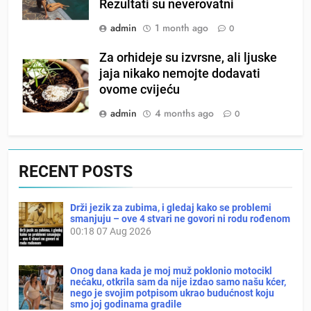
Rezultati su neverovatni
admin
1 month ago
0
Za orhideje su izvrsne, ali ljuske
jaja nikako nemojte dodavati
ovome cvijeću
admin
4 months ago
0
RECENT POSTS
Drži jezik za zubima, i gledaj kako se problemi
smanjuju – ove 4 stvari ne govori ni rodu rođenom
00:18
07 Aug 2026
Onog dana kada je moj muž poklonio motocikl
nećaku, otkrila sam da nije izdao samo našu kćer,
nego je svojim potpisom ukrao budućnost koju
smo joj godinama gradile