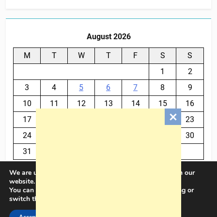
August 2026
M
T
W
T
F
S
S
1
2
3
4
5
6
7
8
9
10
11
12
13
14
15
16
17
18
19
20
21
22
23
24
25
26
27
28
29
30
31
We are using cookies to give you the best experience on our
« Jul
website.
You can find out more about which cookies we are using or
switch them off in
settings
.
BalkanPlus 2024© Powered By
.
BlazeThemes