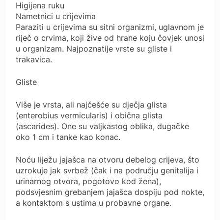
Higijena ruku
Nametnici u crijevima
Paraziti u crijevima su sitni organizmi, uglavnom je
riječ o crvima, koji žive od hrane koju čovjek unosi
u organizam. Najpoznatije vrste su gliste i
trakavica.
Gliste
Više je vrsta, ali najčešće su dječja glista
(enterobius vermicularis) i obična glista
(ascarides). One su valjkastog oblika, dugačke
oko 1 cm i tanke kao konac.
Noću liježu jajašca na otvoru debelog crijeva, što
uzrokuje jak svrbež (čak i na području genitalija i
urinarnog otvora, pogotovo kod žena),
podsvjesnim grebanjem jajašca dospiju pod nokte,
a kontaktom s ustima u probavne organe.