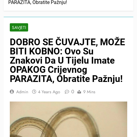
PARAZITA, Obratite Pažnju!
SAVJETI
DOBRO SE ČUVAJTE, MOŽE
BITI KOBNO: Ovo Su
Znakovi Da U Tijelu Imate
OPAKOG Crijevnog
PARAZITA, Obratite Pažnju!
0
Admin
4 Years Ago
9 Mins