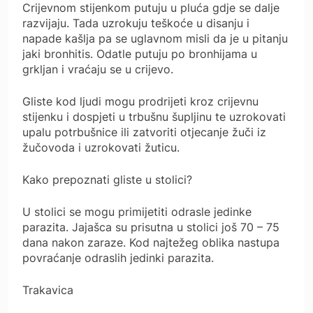
Crijevnom stijenkom putuju u pluća gdje se dalje
razvijaju. Tada uzrokuju teškoće u disanju i
napade kašlja pa se uglavnom misli da je u pitanju
jaki bronhitis. Odatle putuju po bronhijama u
grkljan i vraćaju se u crijevo.
Gliste kod ljudi mogu prodrijeti kroz crijevnu
stijenku i dospjeti u trbušnu šupljinu te uzrokovati
upalu potrbušnice ili zatvoriti otjecanje žuči iz
žučovoda i uzrokovati žuticu.
Kako prepoznati gliste u stolici?
U stolici se mogu primijetiti odrasle jedinke
parazita. Jajašca su prisutna u stolici još 70 – 75
dana nakon zaraze. Kod najtežeg oblika nastupa
povraćanje odraslih jedinki parazita.
Trakavica