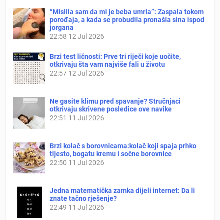
“Mislila sam da mi je beba umrla”: Zaspala tokom
porođaja, a kada se probudila pronašla sina ispod
jorgana
22:58
12 Jul 2026
Brzi test ličnosti: Prve tri riječi koje uočite,
otkrivaju šta vam najviše fali u životu
22:57
12 Jul 2026
Ne gasite klimu pred spavanje? Stručnjaci
otkrivaju skrivene posledice ove navike
22:51
11 Jul 2026
Brzi kolač s borovnicama:kolač koji spaja prhko
tijesto, bogatu kremu i sočne borovnice
22:50
11 Jul 2026
Jedna matematička zamka dijeli internet: Da li
znate tačno rješenje?
22:49
11 Jul 2026