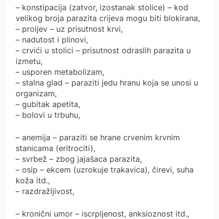
– konstipacija (zatvor, izostanak stolice) – kod
velikog broja parazita crijeva mogu biti blokirana,
– proljev – uz prisutnost krvi,
– nadutost i plinovi,
– crvići u stolici – prisutnost odraslih parazita u
izmetu,
– usporen metabolizam,
– stalna glad – paraziti jedu hranu koja se unosi u
organizam,
– gubitak apetita,
– bolovi u trbuhu,
– anemija – paraziti se hrane crvenim krvnim
stanicama (eritrociti),
– svrbež – zbog jajašaca parazita,
– osip – ekcem (uzrokuje trakavica), čirevi, suha
koža itd.,
– razdražljivost,
– kronični umor – iscrpljenost, anksioznost itd.,