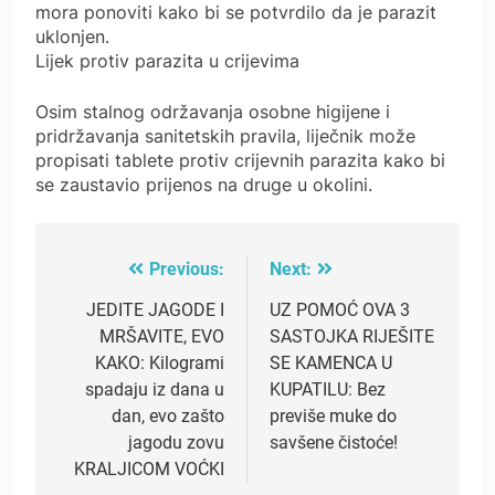
mora ponoviti kako bi se potvrdilo da je parazit
uklonjen.
Lijek protiv parazita u crijevima
Osim stalnog održavanja osobne higijene i
pridržavanja sanitetskih pravila, liječnik može
propisati tablete protiv crijevnih parazita kako bi
se zaustavio prijenos na druge u okolini.
Previous:
Next:
Post
navigation
JEDITE JAGODE I
UZ POMOĆ OVA 3
MRŠAVITE, EVO
SASTOJKA RIJEŠITE
KAKO: Kilogrami
SE KAMENCA U
spadaju iz dana u
KUPATILU: Bez
dan, evo zašto
previše muke do
jagodu zovu
savšene čistoće!
KRALJICOM VOĆKI