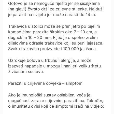
Gotovo je se nemoguće riješiti jer se sisaljkama
(na glavi) čvrsto drži za crijevne stijenke. Najduži
je parazit na svijetu jer može narasti do 14 m.
Trakavica u stolici može se primijetiti po bijelim
komadićima parazita širokim oko 7 – 10 cm, a
dugačkim 10 – 20 mm. Riječ je o spolno zrelim
dijelovima odrasle trakavice koji su puni jajašaca.
Svaka trakavica proizvede i 100 000 jajašaca.
Uzrokuje bolove u trbuhu i alergije, a može
izazvati napadaje u mozgu i nanijeti veliku štetu
živčanom sustavu.
Paraziti u crijevima čovjeka – simptomi
Ako je imunološki sustav oslabljen, veća je
mogućnost zaraze crijevnim parazitima. Također,
o imunitetu ovisi koji će simptomi izaći na vidjelo: