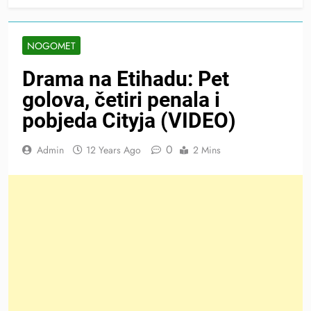
NOGOMET
Drama na Etihadu: Pet
golova, četiri penala i
pobjeda Cityja (VIDEO)
0
Admin
12 Years Ago
2 Mins