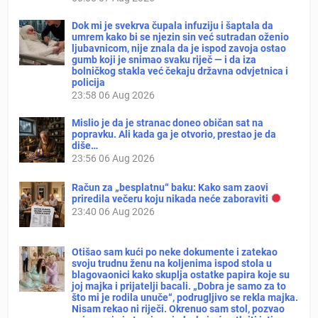
Dok mi je svekrva čupala infuziju i šaptala da
umrem kako bi se njezin sin već sutradan oženio
ljubavnicom, nije znala da je ispod zavoja ostao
gumb koji je snimao svaku riječ — i da iza
bolničkog stakla već čekaju državna odvjetnica i
policija
23:58
06 Aug 2026
Mislio je da je stranac doneo običan sat na
popravku. Ali kada ga je otvorio, prestao je da
diše…
23:56
06 Aug 2026
Račun za „besplatnu“ baku: Kako sam zaovi
priredila večeru koju nikada neće zaboraviti
23:40
06 Aug 2026
Otišao sam kući po neke dokumente i zatekao
svoju trudnu ženu na koljenima ispod stola u
blagovaonici kako skuplja ostatke papira koje su
joj majka i prijatelji bacali. „Dobra je samo za to
što mi je rodila unuče“, podrugljivo se rekla majka.
Nisam rekao ni riječi. Okrenuo sam stol, pozvao