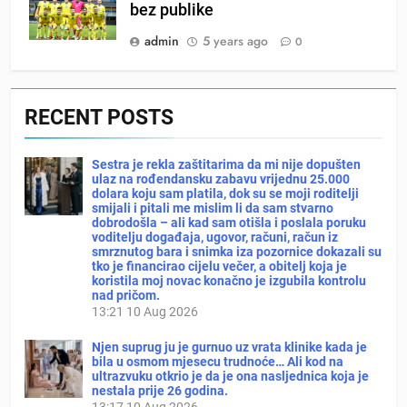
bez publike
admin
5 years ago
0
RECENT POSTS
Sestra je rekla zaštitarima da mi nije dopušten
ulaz na rođendansku zabavu vrijednu 25.000
dolara koju sam platila, dok su se moji roditelji
smijali i pitali me mislim li da sam stvarno
dobrodošla – ali kad sam otišla i poslala poruku
voditelju događaja, ugovor, računi, račun iz
smrznutog bara i snimka iza pozornice dokazali su
tko je financirao cijelu večer, a obitelj koja je
koristila moj novac konačno je izgubila kontrolu
nad pričom.
13:21
10 Aug 2026
Njen suprug ju je gurnuo uz vrata klinike kada je
bila u osmom mjesecu trudnoće… Ali kod na
ultrazvuku otkrio je da je ona nasljednica koja je
nestala prije 26 godina.
13:17
10 Aug 2026