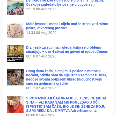
Dan kada se kretalo na more bio je mali praznik:
Ovako je izgledalo ljetovanje u Jugoslaviji
22:19
08 Aug 2026
Malo kvasca i meda i cijelu noć ćete spavati mirno
pokraj otvorenog prozora
13:33
08 Aug 2026
Drži jezik za zubima, i gledaj kako se problemi
smanjuju – ove 4 stvari ne govori ni rodu rođenom
00:18
07 Aug 2026
Onog dana kada je moj muž poklonio motocikl
nećaku, otkrila sam da nije izdao samo našu kćer,
nego je svojim potpisom ukrao budućnost koju
smo joj godinama gradile
00:15
07 Aug 2026
SIROMAŠNI DJEČAK VRATIO JE TENISICE MOGA
SINA — ALI KADA SAM MU POGLEDAO U OČI,
ISPUSTIO SAM ČAŠU: BIO JE SIN ŽENE ZA KOJU
SU MI REKLI DA JE MRTVA Advertisements
00:08
07 Aug 2026