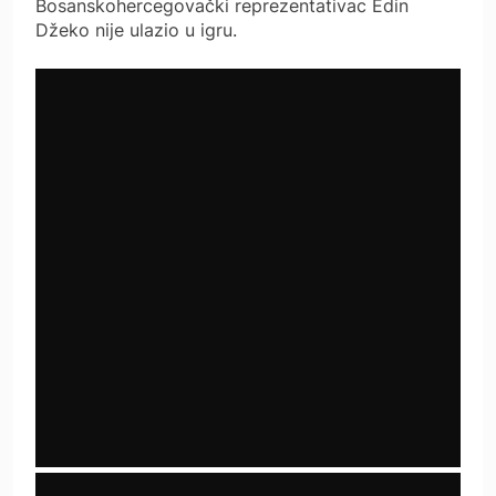
Bosanskohercegovački reprezentativac Edin
Džeko nije ulazio u igru.