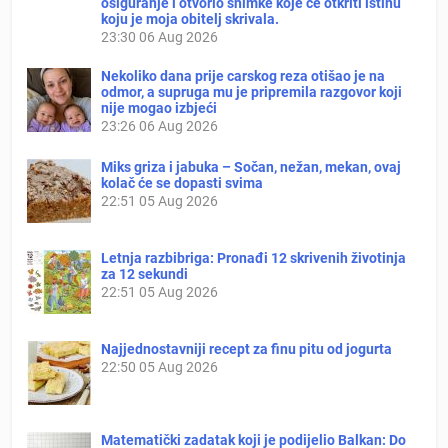
osiguranje i otvorio snimke koje će otkriti istinu
koju je moja obitelj skrivala.
23:30
06 Aug 2026
Nekoliko dana prije carskog reza otišao je na
odmor, a supruga mu je pripremila razgovor koji
nije mogao izbjeći
23:26
06 Aug 2026
Miks griza i jabuka – Sočan, nežan, mekan, ovaj
kolač će se dopasti svima
22:51
05 Aug 2026
Letnja razbibriga: Pronađi 12 skrivenih životinja
za 12 sekundi
22:51
05 Aug 2026
Najjednostavniji recept za finu pitu od jogurta
22:50
05 Aug 2026
Matematički zadatak koji je podijelio Balkan: Do