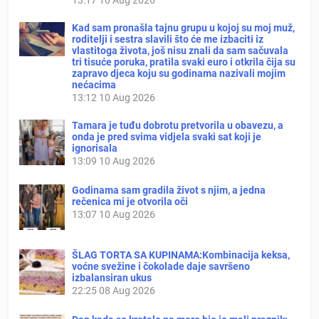
Kad sam pronašla tajnu grupu u kojoj su moj muž,
roditelji i sestra slavili što će me izbaciti iz
vlastitoga života, još nisu znali da sam sačuvala
tri tisuće poruka, pratila svaki euro i otkrila čija su
zapravo djeca koju su godinama nazivali mojim
nećacima
13:12
10 Aug 2026
Tamara je tuđu dobrotu pretvorila u obavezu, a
onda je pred svima vidjela svaki sat koji je
ignorisala
13:09
10 Aug 2026
Godinama sam gradila život s njim, a jedna
rečenica mi je otvorila oči
13:07
10 Aug 2026
ŠLAG TORTA SA KUPINAMA:Kombinacija keksa,
voćne svežine i čokolade daje savršeno
izbalansiran ukus
22:25
08 Aug 2026