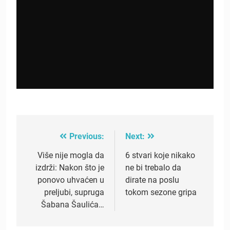
Previous:
Next:
Post
navigation
Više nije mogla da
6 stvari koje nikako
izdrži: Nakon što je
ne bi trebalo da
ponovo uhvaćen u
dirate na poslu
preljubi, supruga
tokom sezone gripa
Šabana Šaulića…