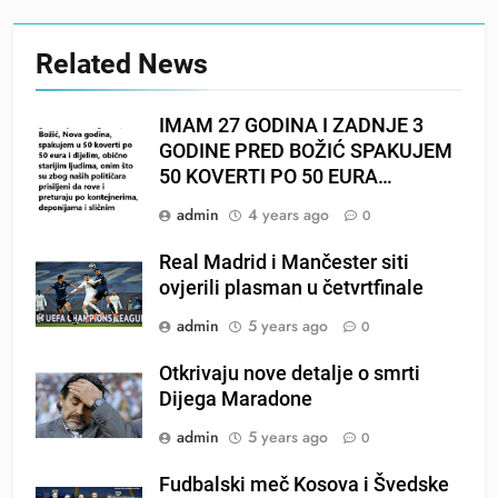
Related News
IMAM 27 GODINA I ZADNJE 3
GODINE PRED BOŽIĆ SPAKUJEM
50 KOVERTI PO 50 EURA…
admin
4 years ago
0
Real Madrid i Mančester siti
ovjerili plasman u četvrtfinale
admin
5 years ago
0
Otkrivaju nove detalje o smrti
Dijega Maradone
admin
5 years ago
0
Fudbalski meč Kosova i Švedske