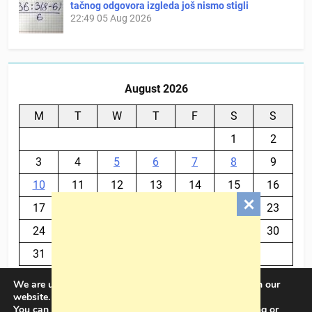
tačnog odgovora izgleda još nismo stigli
22:49
05 Aug 2026
August 2026
M
T
W
T
F
S
S
1
2
3
4
5
6
7
8
9
10
11
12
13
14
15
16
17
18
19
20
21
22
23
24
25
26
27
28
29
30
31
We are using cookies to give you the best experience on our
« Jul
website.
You can find out more about which cookies we are using or