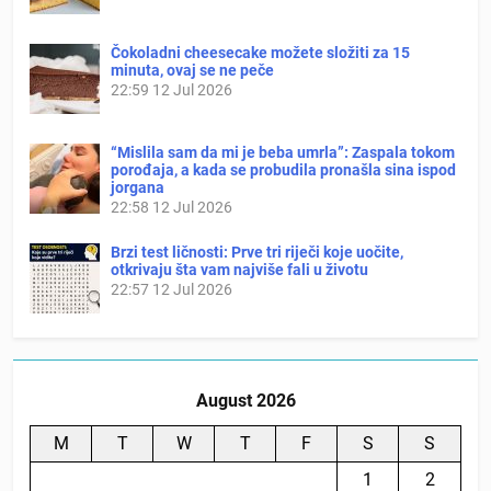
Čokoladni cheesecake možete složiti za 15
minuta, ovaj se ne peče
22:59
12 Jul 2026
“Mislila sam da mi je beba umrla”: Zaspala tokom
porođaja, a kada se probudila pronašla sina ispod
jorgana
22:58
12 Jul 2026
Brzi test ličnosti: Prve tri riječi koje uočite,
otkrivaju šta vam najviše fali u životu
22:57
12 Jul 2026
August 2026
M
T
W
T
F
S
S
1
2