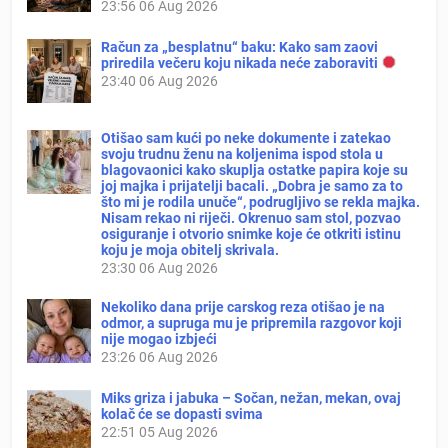
23:56
06 Aug 2026
Račun za „besplatnu“ baku: Kako sam zaovi
priredila večeru koju nikada neće zaboraviti
23:40
06 Aug 2026
Otišao sam kući po neke dokumente i zatekao
svoju trudnu ženu na koljenima ispod stola u
blagovaonici kako skuplja ostatke papira koje su
joj majka i prijatelji bacali. „Dobra je samo za to
što mi je rodila unuče“, podrugljivo se rekla majka.
Nisam rekao ni riječi. Okrenuo sam stol, pozvao
osiguranje i otvorio snimke koje će otkriti istinu
koju je moja obitelj skrivala.
23:30
06 Aug 2026
Nekoliko dana prije carskog reza otišao je na
odmor, a supruga mu je pripremila razgovor koji
nije mogao izbjeći
23:26
06 Aug 2026
Miks griza i jabuka – Sočan, nežan, mekan, ovaj
kolač će se dopasti svima
22:51
05 Aug 2026