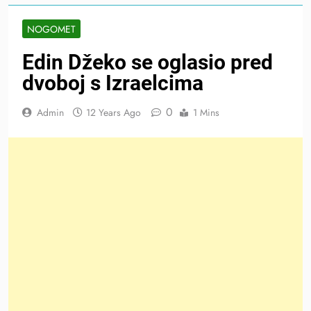
NOGOMET
Edin Džeko se oglasio pred
dvoboj s Izraelcima
0
Admin
12 Years Ago
1 Mins