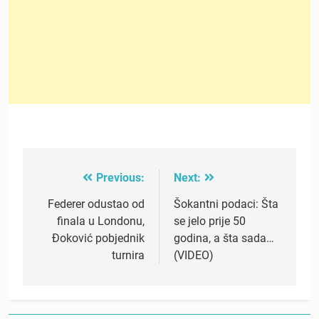
Previous:
Next:
Post
navigation
Federer odustao od
Šokantni podaci: Šta
finala u Londonu,
se jelo prije 50
Đoković pobjednik
godina, a šta sada…
turnira
(VIDEO)