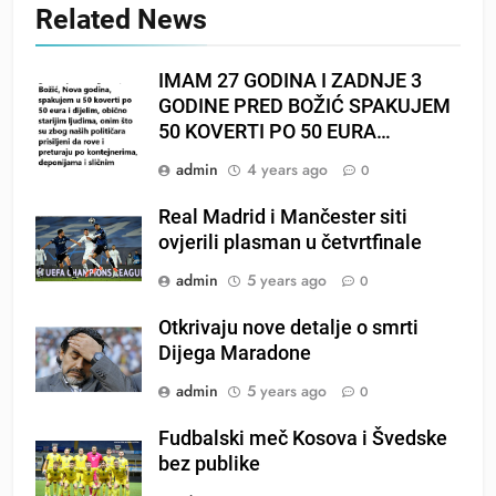
Related News
IMAM 27 GODINA I ZADNJE 3
GODINE PRED BOŽIĆ SPAKUJEM
50 KOVERTI PO 50 EURA…
admin
4 years ago
0
Real Madrid i Mančester siti
ovjerili plasman u četvrtfinale
admin
5 years ago
0
Otkrivaju nove detalje o smrti
Dijega Maradone
admin
5 years ago
0
Fudbalski meč Kosova i Švedske
bez publike