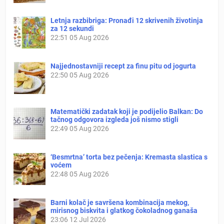
Letnja razbibriga: Pronađi 12 skrivenih životinja
za 12 sekundi
22:51
05 Aug 2026
Najjednostavniji recept za finu pitu od jogurta
22:50
05 Aug 2026
Matematički zadatak koji je podijelio Balkan: Do
tačnog odgovora izgleda još nismo stigli
22:49
05 Aug 2026
‘Besmrtna’ torta bez pečenja: Kremasta slastica s
voćem
22:48
05 Aug 2026
Barni kolač je savršena kombinacija mekog,
mirisnog biskvita i glatkog čokoladnog ganaša
23:06
12 Jul 2026