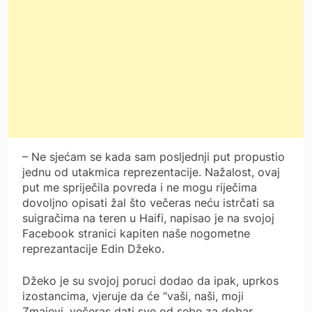
– Ne sjećam se kada sam posljednji put propustio
jednu od utakmica reprezentacije. Nažalost, ovaj
put me spriječila povreda i ne mogu riječima
dovoljno opisati žal što večeras neću istrčati sa
suigračima na teren u Haifi, napisao je na svojoj
Facebook stranici kapiten naše nogometne
reprezantacije Edin Džeko.
Džeko je su svojoj poruci dodao da ipak, uprkos
izostancima, vjeruje da će “vaši, naši, moji
Zmajevi, večeras dati sve od sebe za dobar