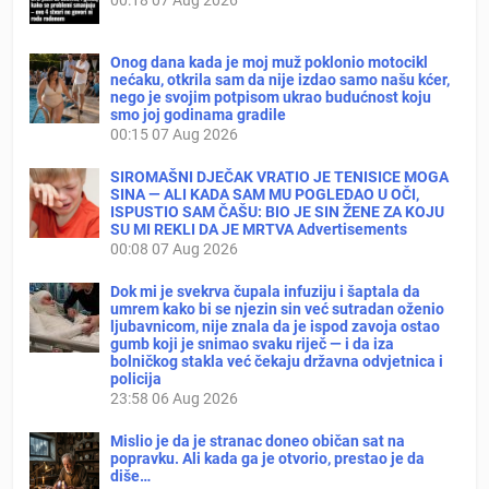
Onog dana kada je moj muž poklonio motocikl
nećaku, otkrila sam da nije izdao samo našu kćer,
nego je svojim potpisom ukrao budućnost koju
smo joj godinama gradile
00:15
07 Aug 2026
SIROMAŠNI DJEČAK VRATIO JE TENISICE MOGA
SINA — ALI KADA SAM MU POGLEDAO U OČI,
ISPUSTIO SAM ČAŠU: BIO JE SIN ŽENE ZA KOJU
SU MI REKLI DA JE MRTVA Advertisements
00:08
07 Aug 2026
Dok mi je svekrva čupala infuziju i šaptala da
umrem kako bi se njezin sin već sutradan oženio
ljubavnicom, nije znala da je ispod zavoja ostao
gumb koji je snimao svaku riječ — i da iza
bolničkog stakla već čekaju državna odvjetnica i
policija
23:58
06 Aug 2026
Mislio je da je stranac doneo običan sat na
popravku. Ali kada ga je otvorio, prestao je da
diše…