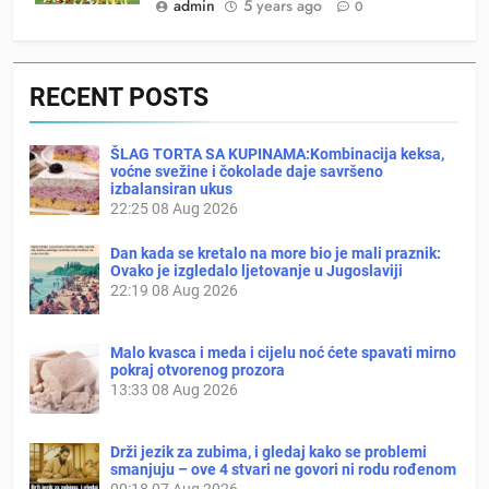
admin
5 years ago
0
RECENT POSTS
ŠLAG TORTA SA KUPINAMA:Kombinacija keksa,
voćne svežine i čokolade daje savršeno
izbalansiran ukus
22:25
08 Aug 2026
Dan kada se kretalo na more bio je mali praznik:
Ovako je izgledalo ljetovanje u Jugoslaviji
22:19
08 Aug 2026
Malo kvasca i meda i cijelu noć ćete spavati mirno
pokraj otvorenog prozora
13:33
08 Aug 2026
Drži jezik za zubima, i gledaj kako se problemi
smanjuju – ove 4 stvari ne govori ni rodu rođenom
00:18
07 Aug 2026