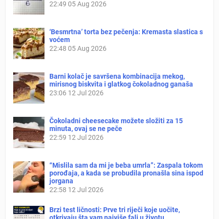
22:49
05 Aug 2026
‘Besmrtna’ torta bez pečenja: Kremasta slastica s
voćem
22:48
05 Aug 2026
Barni kolač je savršena kombinacija mekog,
mirisnog biskvita i glatkog čokoladnog ganaša
23:06
12 Jul 2026
Čokoladni cheesecake možete složiti za 15
minuta, ovaj se ne peče
22:59
12 Jul 2026
“Mislila sam da mi je beba umrla”: Zaspala tokom
porođaja, a kada se probudila pronašla sina ispod
jorgana
22:58
12 Jul 2026
Brzi test ličnosti: Prve tri riječi koje uočite,
otkrivaju šta vam najviše fali u životu