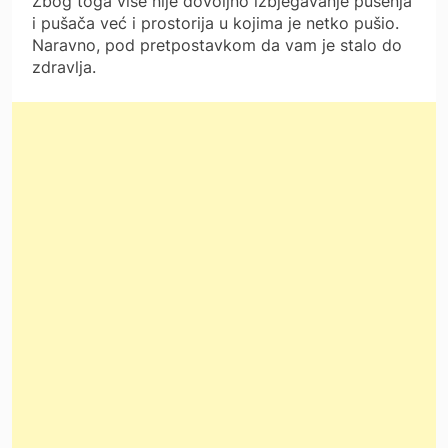
Zbog toga više nije dovoljno izbjegavanje pušenja
i pušača već i prostorija u kojima je netko pušio.
Naravno, pod pretpostavkom da vam je stalo do
zdravlja.