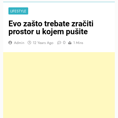
LIFESTYLE
Evo zašto trebate zračiti
prostor u kojem pušite
0
Admin
12 Years Ago
1 Mins