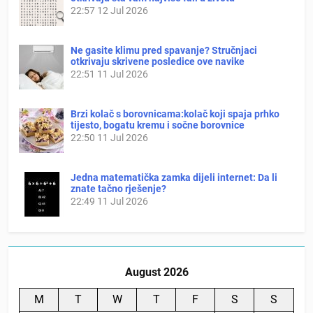
22:57
12 Jul 2026
Ne gasite klimu pred spavanje? Stručnjaci
otkrivaju skrivene posledice ove navike
22:51
11 Jul 2026
Brzi kolač s borovnicama:kolač koji spaja prhko
tijesto, bogatu kremu i sočne borovnice
22:50
11 Jul 2026
Jedna matematička zamka dijeli internet: Da li
znate tačno rješenje?
22:49
11 Jul 2026
August 2026
M
T
W
T
F
S
S