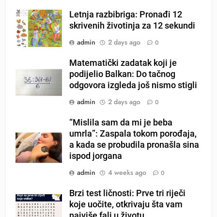
Letnja razbibriga: Pronađi 12
skrivenih životinja za 12 sekundi
admin
2 days ago
0
Matematički zadatak koji je
podijelio Balkan: Do tačnog
odgovora izgleda još nismo stigli
admin
2 days ago
0
“Mislila sam da mi je beba
umrla”: Zaspala tokom porođaja,
a kada se probudila pronašla sina
ispod jorgana
admin
4 weeks ago
0
Brzi test ličnosti: Prve tri riječi
koje uočite, otkrivaju šta vam
najviše fali u životu