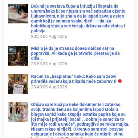
Dok mi je svekrva čupala infuziju i šaptala da
umrem kako bi se njezin sin već sutradan oženio
ljubavnicom, nije znala da je ispod zavoja ostao
gumb koji je snimao svaku riječ — i da iza
bolničkog stakla već čekaju državna odvjetnica i
policija
23:58
06 Aug 2026
Mislio je da je stranac doneo običan sat na
popravku. Ali kada ga je otvorio, prestao je da
diše…
23:56
06 Aug 2026
Račun za „besplatnu“ baku: Kako sam zaovi
priredila večeru koju nikada neće zaboraviti
23:40
06 Aug 2026
Otišao sam kući po neke dokumente i zatekao
svoju trudnu ženu na koljenima ispod stola u
blagovaonici kako skuplja ostatke papira koje su
joj majka i prijatelji bacali. „Dobra je samo za to
što mi je rodila unuče“, podrugljivo se rekla majka.
Nisam rekao ni riječi. Okrenuo sam stol, pozvao
osiguranje i otvorio snimke koje će otkriti istinu