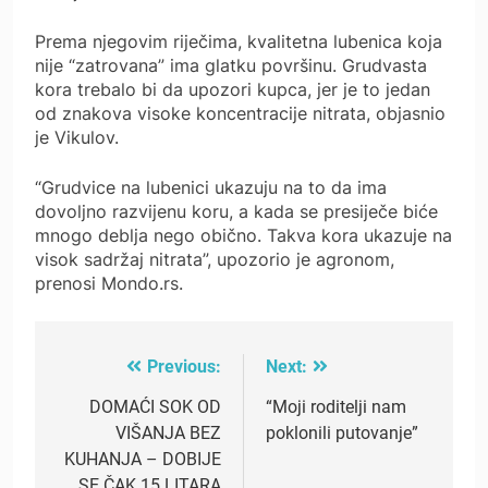
Prema njegovim riječima, kvalitetna lubenica koja
nije “zatrovana” ima glatku površinu. Grudvasta
kora trebalo bi da upozori kupca, jer je to jedan
od znakova visoke koncentracije nitrata, objasnio
je Vikulov.
“Grudvice na lubenici ukazuju na to da ima
dovoljno razvijenu koru, a kada se presiječe biće
mnogo deblja nego obično. Takva kora ukazuje na
visok sadržaj nitrata”, upozorio je agronom,
prenosi Mondo.rs.
Previous:
Next:
Post
navigation
DOMAĆI SOK OD
“Moji roditelji nam
VIŠANJA BEZ
poklonili putovanje”
KUHANJA – DOBIJE
SE ČAK 15 LITARA