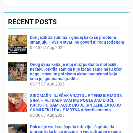
RECENT POSTS
Drži jezik za zubima, i gledaj kako se problemi
smanjuju – ove 4 stvari ne govori ni rodu rođenom
00:18
07 Aug 2026
Onog dana kada je moj muž poklonio motocikl
nećaku, otkrila sam da nije izdao samo našu kćer,
nego je svojim potpisom ukrao budućnost koju
smo joj godinama gradile
00:15
07 Aug 2026
SIROMAŠNI DJEČAK VRATIO JE TENISICE MOGA
SINA — ALI KADA SAM MU POGLEDAO U OČI,
ISPUSTIO SAM ČAŠU: BIO JE SIN ŽENE ZA KOJU
SU MI REKLI DA JE MRTVA Advertisements
00:08
07 Aug 2026
Dok mi je svekrva čupala infuziju i šaptala da
umrem kako bi se njezin sin već sutradan oženio