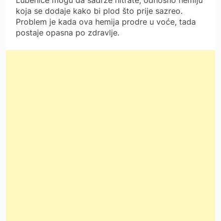
koja se dodaje kako bi plod što prije sazreo.
Problem je kada ova hemija prodre u voće, tada
postaje opasna po zdravlje.