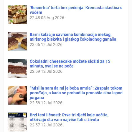
‘Besmrtna’ torta bez pečenja: Kremasta slastica s
voćem
22:48
05 Aug 2026
Barni kolač je savršena kombinacija mekog,
mirisnog biskvita i glatkog čokoladnog ganaša
23:06
12 Jul 2026
Čokoladni cheesecake možete složiti za 15
minuta, ovaj se ne peče
22:59
12 Jul 2026
“Mislila sam da mi je beba umrla”: Zaspala tokom
porođaja, a kada se probudila pronašla sina ispod
jorgana
22:58
12 Jul 2026
Brzi test ličnosti: Prve tri riječi koje uočite,
otkrivaju šta vam najviše fali u životu
22:57
12 Jul 2026