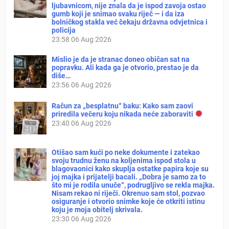
ljubavnicom, nije znala da je ispod zavoja ostao
gumb koji je snimao svaku riječ — i da iza
bolničkog stakla već čekaju državna odvjetnica i
policija
23:58
06 Aug 2026
Mislio je da je stranac doneo običan sat na
popravku. Ali kada ga je otvorio, prestao je da
diše…
23:56
06 Aug 2026
Račun za „besplatnu“ baku: Kako sam zaovi
priredila večeru koju nikada neće zaboraviti
23:40
06 Aug 2026
Otišao sam kući po neke dokumente i zatekao
svoju trudnu ženu na koljenima ispod stola u
blagovaonici kako skuplja ostatke papira koje su
joj majka i prijatelji bacali. „Dobra je samo za to
što mi je rodila unuče“, podrugljivo se rekla majka.
Nisam rekao ni riječi. Okrenuo sam stol, pozvao
osiguranje i otvorio snimke koje će otkriti istinu
koju je moja obitelj skrivala.
23:30
06 Aug 2026