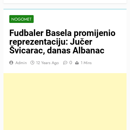
NOGOMET
Fudbaler Basela promijenio
reprezentaciju: Jučer
Švicarac, danas Albanac
0
Admin
12 Years Ago
1 Mins