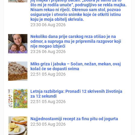
što mi je rodila unuče“, podrugljivo se rekla majka.
Nisam rekao ni riječi. Okrenuo sam stol, pozvao
osiguranje i otvorio snimke koje će otkriti istinu
koju je moja obitelj skrivala.
23:30
06 Aug 2026
Nekoliko dana prije carskog reza otišao je na
odmor, a supruga mu je pripremila razgovor koji
nije mogao izbjeći
23:26
06 Aug 2026
Miks griza i jabuka – Sočan, nežan, mekan, ovaj
kolač će se dopasti svima
22:51
05 Aug 2026
Letnja razbibriga: Pronađi 12 skrivenih životinja
za 12 sekundi
22:51
05 Aug 2026
Najjednostavniji recept za finu pitu od jogurta
22:50
05 Aug 2026