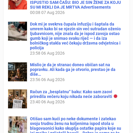
ISPUSTIO SAM ČAŠU: BIO JE SIN ŽENE ZA KOJU
SU MI REKLI DA JE MRTVA Advertisements
00:08
07 Aug 2026
Dok mi je svekrva čupala infuziju i šaptala da
umrem kako bi se njezin sin već sutradan oženio
ljubavnicom, nije znala da je ispod zavoja ostao
gumb koji je snimao svaku riječ — i da iza
bolničkog stakla već čekaju državna odvjetnica i
policija
23:58
06 Aug 2026
Mislio je da je stranac doneo običan sat na
popravku. Ali kada ga je otvorio, prestao je da
diše…
23:56
06 Aug 2026
Račun za „besplatnu“ baku: Kako sam zaovi
priredila večeru koju nikada neće zaboraviti
23:40
06 Aug 2026
Otišao sam kući po neke dokumente i zatekao
svoju trudnu ženu na koljenima ispod stola u
blagovaonici kako skuplja ostatke papira koje su
joj majka i prijatelji bacali. „Dobra je samo za to