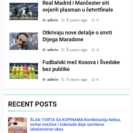
Real Madrid i Mančester siti
ovjerili plasman u četvrtfinale
admin
5 years ago
0
Otkrivaju nove detalje o smrti
Dijega Maradone
admin
5 years ago
0
Fudbalski meč Kosova i Švedske
bez publike
admin
5 years ago
0
RECENT POSTS
ŠLAG TORTA SA KUPINAMA:Kombinacija keksa,
voćne svežine i čokolade daje savršeno
izbalansiran ukus