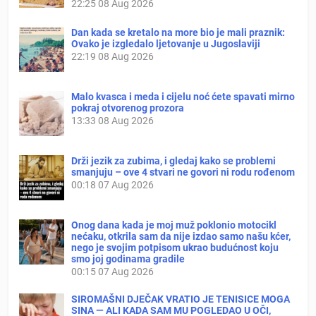
22:25
08 Aug 2026
Dan kada se kretalo na more bio je mali praznik:
Ovako je izgledalo ljetovanje u Jugoslaviji
22:19
08 Aug 2026
Malo kvasca i meda i cijelu noć ćete spavati mirno
pokraj otvorenog prozora
13:33
08 Aug 2026
Drži jezik za zubima, i gledaj kako se problemi
smanjuju – ove 4 stvari ne govori ni rodu rođenom
00:18
07 Aug 2026
Onog dana kada je moj muž poklonio motocikl
nećaku, otkrila sam da nije izdao samo našu kćer,
nego je svojim potpisom ukrao budućnost koju
smo joj godinama gradile
00:15
07 Aug 2026
SIROMAŠNI DJEČAK VRATIO JE TENISICE MOGA
SINA — ALI KADA SAM MU POGLEDAO U OČI,