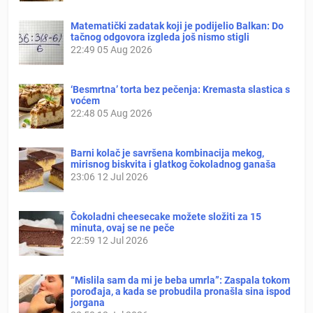
Matematički zadatak koji je podijelio Balkan: Do
tačnog odgovora izgleda još nismo stigli
22:49
05 Aug 2026
‘Besmrtna’ torta bez pečenja: Kremasta slastica s
voćem
22:48
05 Aug 2026
Barni kolač je savršena kombinacija mekog,
mirisnog biskvita i glatkog čokoladnog ganaša
23:06
12 Jul 2026
Čokoladni cheesecake možete složiti za 15
minuta, ovaj se ne peče
22:59
12 Jul 2026
“Mislila sam da mi je beba umrla”: Zaspala tokom
porođaja, a kada se probudila pronašla sina ispod
jorgana