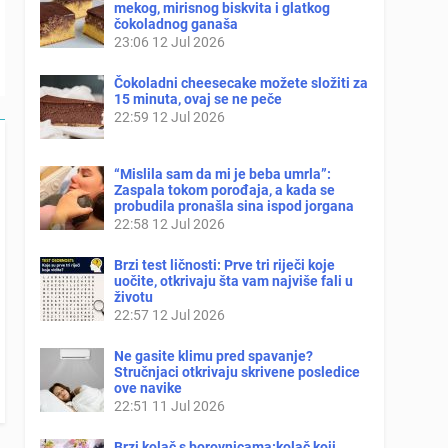
mekog, mirisnog biskvita i glatkog
čokoladnog ganaša
23:06
12 Jul 2026
Čokoladni cheesecake možete složiti za
15 minuta, ovaj se ne peče
22:59
12 Jul 2026
“Mislila sam da mi je beba umrla”:
Zaspala tokom porođaja, a kada se
probudila pronašla sina ispod jorgana
22:58
12 Jul 2026
Brzi test ličnosti: Prve tri riječi koje
uočite, otkrivaju šta vam najviše fali u
životu
22:57
12 Jul 2026
Ne gasite klimu pred spavanje?
Stručnjaci otkrivaju skrivene posledice
ove navike
22:51
11 Jul 2026
Brzi kolač s borovnicama:kolač koji