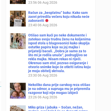
23:56
06 Aug 2026
Račun za „besplatnu“ baku: Kako sam
zaovi priredila večeru koju nikada neće
zaboraviti
23:40
06 Aug 2026
Otišao sam kući po neke dokumente i
zatekao svoju trudnu ženu na koljenima
ispod stola u blagovaonici kako skuplja
ostatke papira koje su joj majka i
prijatelji bacali. „Dobra je samo za to
što mi je rodila unuče“, podrugljivo se
rekla majka. Nisam rekao ni riječi.
Okrenuo sam stol, pozvao osiguranje i
otvorio snimke koje će otkriti istinu koju
je moja obitelj skrivala.
23:30
06 Aug 2026
Nekoliko dana prije carskog reza otišao
je na odmor, a supruga mu je pripremila
razgovor koji nije mogao izbjeći
23:26
06 Aug 2026
Miks griza i jabuka – Sočan, nežan,