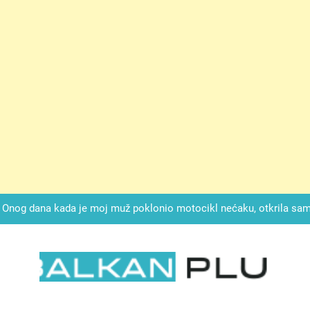
ok mi je svekrva čupala infuziju i šaptala da umrem kako bi se njez
nije znala da je ispod zavoja ostao gumb koji je snimao svaku riječ
Drži jezik za zubima, i gledaj kako se problemi smanjuju –
Onog dana kada je moj muž poklonio motocikl nećaku, otkrila sam 
svojim potpisom ukrao bud
SIROMAŠNI DJEČAK VRATIO JE TENISICE MOGA SINA — ALI KADA
SAM ČAŠU: BIO JE SIN ŽENE ZA KOJU SU M
ok mi je svekrva čupala infuziju i šaptala da umrem kako bi se njez
nije znala da je ispod zavoja ostao gumb koji je snimao svaku riječ
LKAN PLUS
Drži jezik za zubima, i gledaj kako se problemi smanjuju –