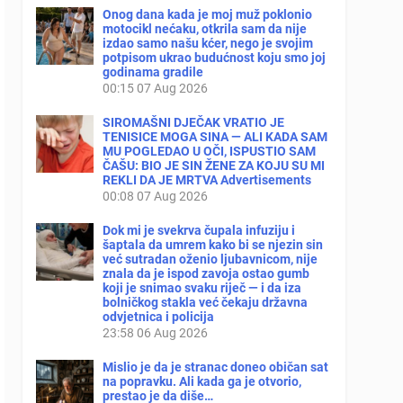
Onog dana kada je moj muž poklonio
motocikl nećaku, otkrila sam da nije
izdao samo našu kćer, nego je svojim
potpisom ukrao budućnost koju smo joj
godinama gradile
00:15
07 Aug 2026
SIROMAŠNI DJEČAK VRATIO JE
TENISICE MOGA SINA — ALI KADA SAM
MU POGLEDAO U OČI, ISPUSTIO SAM
ČAŠU: BIO JE SIN ŽENE ZA KOJU SU MI
REKLI DA JE MRTVA Advertisements
00:08
07 Aug 2026
Dok mi je svekrva čupala infuziju i
šaptala da umrem kako bi se njezin sin
već sutradan oženio ljubavnicom, nije
znala da je ispod zavoja ostao gumb
koji je snimao svaku riječ — i da iza
bolničkog stakla već čekaju državna
odvjetnica i policija
23:58
06 Aug 2026
Mislio je da je stranac doneo običan sat
na popravku. Ali kada ga je otvorio,
prestao je da diše…