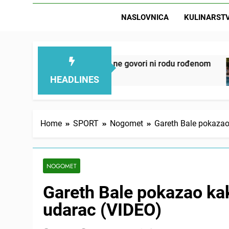
NASLOVNICA
KULINARST
D
juju – ove 4 stvari ne govori ni rodu rođenom
HEADLINES
Home
SPORT
Nogomet
Gareth Bale pokazao
NOGOMET
Gareth Bale pokazao kak
udarac (VIDEO)