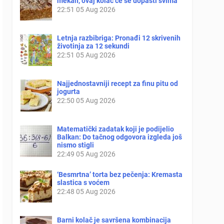
mekan, ovaj kolač će se dopasti svima
22:51
05 Aug 2026
Letnja razbibriga: Pronađi 12 skrivenih
životinja za 12 sekundi
22:51
05 Aug 2026
Najjednostavniji recept za finu pitu od
jogurta
22:50
05 Aug 2026
Matematički zadatak koji je podijelio
Balkan: Do tačnog odgovora izgleda još
nismo stigli
22:49
05 Aug 2026
‘Besmrtna’ torta bez pečenja: Kremasta
slastica s voćem
22:48
05 Aug 2026
Barni kolač je savršena kombinacija