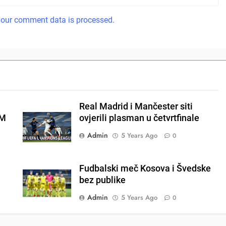
our comment data is processed.
Real Madrid i Mančester siti
EM
ovjerili plasman u četvrtfinale
Admin
5 Years Ago
0
Fudbalski meč Kosova i Švedske
bez publike
Admin
5 Years Ago
0