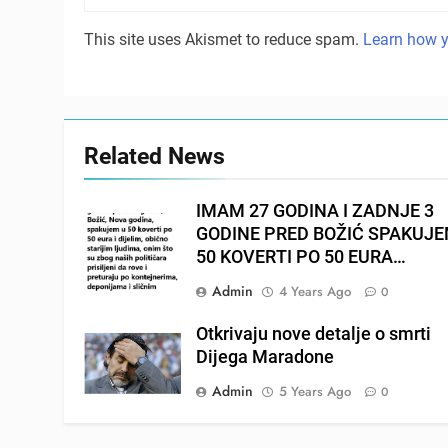
This site uses Akismet to reduce spam.
Learn how y
Related News
IMAM 27 GODINA I ZADNJE 3
GODINE PRED BOŽIĆ SPAKUJ
50 KOVERTI PO 50 EURA…
Admin
4 Years Ago
0
Otkrivaju nove detalje o smrti
Dijega Maradone
Admin
5 Years Ago
0