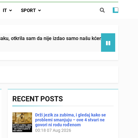
da nije izdao samo našu kćer, nego je
IT
SPORT
ućnost koju smo joj godinama gradile
 SAM MU POGLEDAO U OČI, ISPUSTIO
I REKLI DA JE MRTVA Advertisements
in sin već sutradan oženio ljubavnicom,
sam da nije izdao samo našu kćer, nego je svojim potpisom uk
 — i da iza bolničkog stakla već čekaju
državna odvjetnica i policija
RECENT POSTS
Drži jezik za zubima, i gledaj kako se
problemi smanjuju – ove 4 stvari ne
govori ni rodu rođenom
00:18
07 Aug 2026