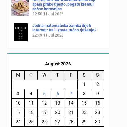
spaja prhko tijesto, bogatu kremu i
sočne borovnice
22:50
11 Jul 2026
Jedna matematička zamka dijeli
internet: Da li znate tačno rješenje?
22:49
11 Jul 2026
August 2026
M
T
W
T
F
S
S
1
2
3
4
5
6
7
8
9
10
11
12
13
14
15
16
17
18
19
20
21
22
23
24
25
26
27
28
29
30