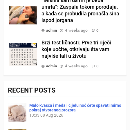
“Mislila sam da mi je beba
umrla”: Zaspala tokom porođaja,
a kada se probudila pronašla sina
ispod jorgana
admin
4 weeks ago
0
Brzi test ličnosti: Prve tri riječi
koje uočite, otkrivaju šta vam
najviše fali u životu
admin
4 weeks ago
0
RECENT POSTS
Malo kvasca i meda i cijelu noć ćete spavati mirno
pokraj otvorenog prozora
13:33
08 Aug 2026