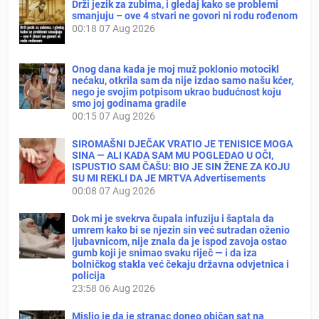
Drži jezik za zubima, i gledaj kako se problemi
smanjuju – ove 4 stvari ne govori ni rodu rođenom
00:18
07 Aug 2026
Onog dana kada je moj muž poklonio motocikl
nećaku, otkrila sam da nije izdao samo našu kćer,
nego je svojim potpisom ukrao budućnost koju
smo joj godinama gradile
00:15
07 Aug 2026
SIROMAŠNI DJEČAK VRATIO JE TENISICE MOGA
SINA — ALI KADA SAM MU POGLEDAO U OČI,
ISPUSTIO SAM ČAŠU: BIO JE SIN ŽENE ZA KOJU
SU MI REKLI DA JE MRTVA Advertisements
00:08
07 Aug 2026
Dok mi je svekrva čupala infuziju i šaptala da
umrem kako bi se njezin sin već sutradan oženio
ljubavnicom, nije znala da je ispod zavoja ostao
gumb koji je snimao svaku riječ — i da iza
bolničkog stakla već čekaju državna odvjetnica i
policija
23:58
06 Aug 2026
Mislio je da je stranac doneo običan sat na