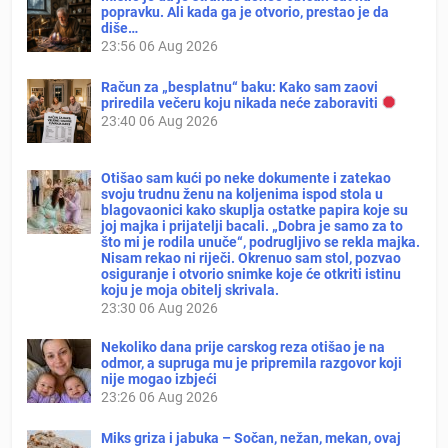
popravku. Ali kada ga je otvorio, prestao je da
diše…
23:56
06 Aug 2026
Račun za „besplatnu“ baku: Kako sam zaovi
priredila večeru koju nikada neće zaboraviti
23:40
06 Aug 2026
Otišao sam kući po neke dokumente i zatekao
svoju trudnu ženu na koljenima ispod stola u
blagovaonici kako skuplja ostatke papira koje su
joj majka i prijatelji bacali. „Dobra je samo za to
što mi je rodila unuče“, podrugljivo se rekla majka.
Nisam rekao ni riječi. Okrenuo sam stol, pozvao
osiguranje i otvorio snimke koje će otkriti istinu
koju je moja obitelj skrivala.
23:30
06 Aug 2026
Nekoliko dana prije carskog reza otišao je na
odmor, a supruga mu je pripremila razgovor koji
nije mogao izbjeći
23:26
06 Aug 2026
Miks griza i jabuka – Sočan, nežan, mekan, ovaj