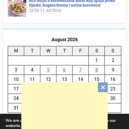
Brzi kolač s borovnicama:kolač koji spaja prhko
tijesto, bogatu kremu i sočne borovnice
22:50
11 Jul 2026
August 2026
M
T
W
T
F
S
S
1
2
3
4
5
6
7
8
9
10
11
12
13
14
15
16
17
18
19
20
21
22
23
24
25
26
27
28
29
30
31
We are using cookies to give you the best experience on our
« Jul
website.