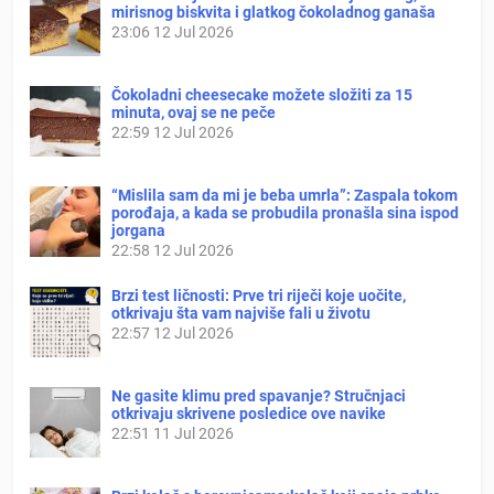
mirisnog biskvita i glatkog čokoladnog ganaša
23:06
12 Jul 2026
Čokoladni cheesecake možete složiti za 15
minuta, ovaj se ne peče
22:59
12 Jul 2026
“Mislila sam da mi je beba umrla”: Zaspala tokom
porođaja, a kada se probudila pronašla sina ispod
jorgana
22:58
12 Jul 2026
Brzi test ličnosti: Prve tri riječi koje uočite,
otkrivaju šta vam najviše fali u životu
22:57
12 Jul 2026
Ne gasite klimu pred spavanje? Stručnjaci
otkrivaju skrivene posledice ove navike
22:51
11 Jul 2026