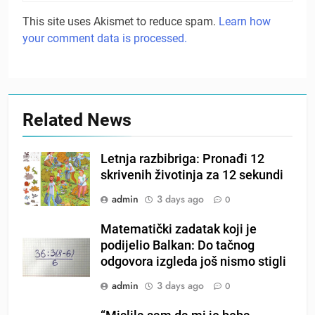
This site uses Akismet to reduce spam.
Learn how
your comment data is processed.
Related News
Letnja razbibriga: Pronađi 12
skrivenih životinja za 12 sekundi
admin
3 days ago
0
Matematički zadatak koji je
podijelio Balkan: Do tačnog
odgovora izgleda još nismo stigli
admin
3 days ago
0