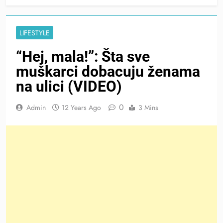
LIFESTYLE
“Hej, mala!”: Šta sve
muškarci dobacuju ženama
na ulici (VIDEO)
0
Admin
12 Years Ago
3 Mins