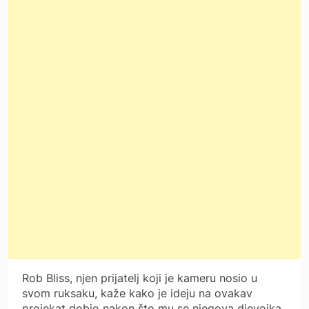
Rob Bliss, njen prijatelj koji je kameru nosio u
svom ruksaku, kaže kako je ideju na ovakav
projekat dobio nakon što mu se njegova djevojka