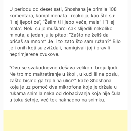
U periodu od deset sati, Shoshana je primila 108
komentara, komplimenata i reakcija, kao što su:
“Hej ljepotice”, “Želim ti lijepo veče, mala” i “Hej
mala”. Neki su je muškarci čak slijedili nekoliko
minuta, a jedan ju je pitao: “Zašto ne želiš da
pričaš sa mnom” Je li to zato što sam ružan?” Bilo
je i onih koji su zviždali, namigivali joj i pravili
neprimjerene zvukove.
“Ovo se svakodnevno dešava velikom broju ljudi.
Ne trpimo maltretiranje u školi, u kući ili na poslu,
zašto bismo ga trpili na ulici?”, kaže Shoshana
koja je uz pomoć dva mikrofona koje je držala u
rukama snimila neka od dobacivanja koja nije čula
u toku šetnje, već tek naknadno na snimku.