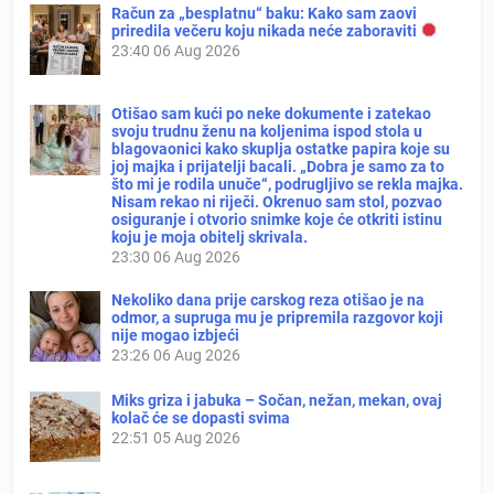
Račun za „besplatnu“ baku: Kako sam zaovi
priredila večeru koju nikada neće zaboraviti
23:40
06 Aug 2026
Otišao sam kući po neke dokumente i zatekao
svoju trudnu ženu na koljenima ispod stola u
blagovaonici kako skuplja ostatke papira koje su
joj majka i prijatelji bacali. „Dobra je samo za to
što mi je rodila unuče“, podrugljivo se rekla majka.
Nisam rekao ni riječi. Okrenuo sam stol, pozvao
osiguranje i otvorio snimke koje će otkriti istinu
koju je moja obitelj skrivala.
23:30
06 Aug 2026
Nekoliko dana prije carskog reza otišao je na
odmor, a supruga mu je pripremila razgovor koji
nije mogao izbjeći
23:26
06 Aug 2026
Miks griza i jabuka – Sočan, nežan, mekan, ovaj
kolač će se dopasti svima
22:51
05 Aug 2026