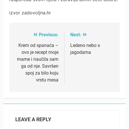
izvor zadovoljna.hr
Previous:
Next:
Post
navigation
Krem od spanaća –
Ledeno nebo s
ovo je recept moje
jagodama
mame i naučila sam
ga od nje. Savršen
spoj za bilo koju
vrstu mesa
LEAVE A REPLY