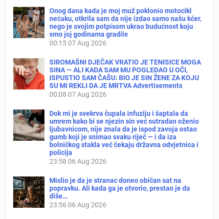
Onog dana kada je moj muž poklonio motocikl
nećaku, otkrila sam da nije izdao samo našu kćer,
nego je svojim potpisom ukrao budućnost koju
smo joj godinama gradile
00:15
07 Aug 2026
SIROMAŠNI DJEČAK VRATIO JE TENISICE MOGA
SINA — ALI KADA SAM MU POGLEDAO U OČI,
ISPUSTIO SAM ČAŠU: BIO JE SIN ŽENE ZA KOJU
SU MI REKLI DA JE MRTVA Advertisements
00:08
07 Aug 2026
Dok mi je svekrva čupala infuziju i šaptala da
umrem kako bi se njezin sin već sutradan oženio
ljubavnicom, nije znala da je ispod zavoja ostao
gumb koji je snimao svaku riječ — i da iza
bolničkog stakla već čekaju državna odvjetnica i
policija
23:58
06 Aug 2026
Mislio je da je stranac doneo običan sat na
popravku. Ali kada ga je otvorio, prestao je da
diše…
23:56
06 Aug 2026