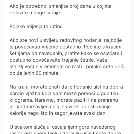
Ako je potrebno, smanjite broj dana u kojima
odlazite u duge šetnje.
Polako mijenjajte rutinu
Ako ste novi u svijetu redovitog hodanja, najbolje
je povećavati vrijeme postupno. Počnite s kraćim
šetnjama od navedenih, pratite kako se osjećate i
postupno povećavajte trajanje šetnje. Vaša
izdržljivost s vremenom će rasti i polako ćete doći
do željenih 60 minuta.
Na kraju, morate znati da je hodanje uistinu dobra
kardio vježba koja vam može pomoći u gubitku
kilograma. Naravno, morate paziti i na prehranu
jer kod mršavljena cilj je uvijek pojesti manje
kalorija nego što ih sagorijevate svaki dan.
U svakom slučaju, usvajanjem gore navedenog
rasporeda svom tijelu i zdravlju učinit ćete dobro.