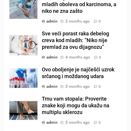
mladih oboleva od karcinoma, a
niko ne zna zašto
admin
3 months ago
0
Sve veći porast raka debelog
creva kod mladih: “Niko nije
premlad za ovu dijagnozu”
admin
4 months ago
0
Ovo oboljenje je najčešći uzrok
srčanog i moždanog udara
admin
5 months ago
0
Trnu vam stopala: Proverite
znake koji mogu da ukažu na
multiplu sklerozu
admin
5 months ago
0