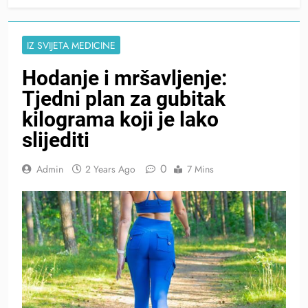
IZ SVIJETA MEDICINE
Hodanje i mršavljenje:
Tjedni plan za gubitak
kilograma koji je lako
slijediti
0
Admin
2 Years Ago
7 Mins