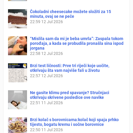
Čokoladni cheesecake možete složiti za 15
minuta, ovaj se ne peče
22:59
12 Jul 2026
“Mislila sam da mi je beba umrla”: Zaspala tokom
porođaja, a kada se probudila pronašla sina ispod
jorgana
22:58
12 Jul 2026
Brzi test ličnosti: Prve tri riječi koje uočite,
otkrivaju šta vam najviše fali u životu
22:57
12 Jul 2026
Ne gasite klimu pred spavanje? Stručnjaci
otkrivaju skrivene posledice ove navike
22:51
11 Jul 2026
Brzi kolač s borovnicama:kolač koji spaja prhko
tijesto, bogatu kremu i sočne borovnice
22:50
11 Jul 2026