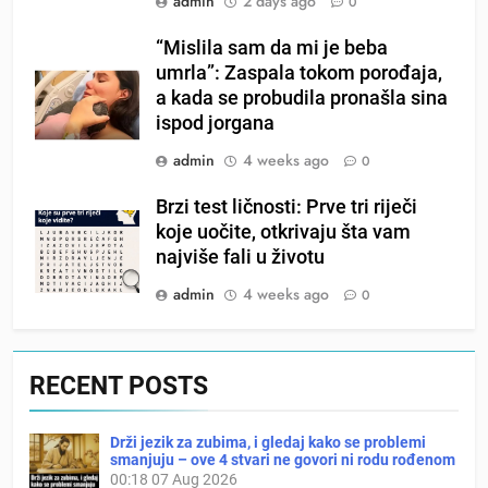
admin
2 days ago
0
“Mislila sam da mi je beba
umrla”: Zaspala tokom porođaja,
a kada se probudila pronašla sina
ispod jorgana
admin
4 weeks ago
0
Brzi test ličnosti: Prve tri riječi
koje uočite, otkrivaju šta vam
najviše fali u životu
admin
4 weeks ago
0
RECENT POSTS
Drži jezik za zubima, i gledaj kako se problemi
smanjuju – ove 4 stvari ne govori ni rodu rođenom
00:18
07 Aug 2026