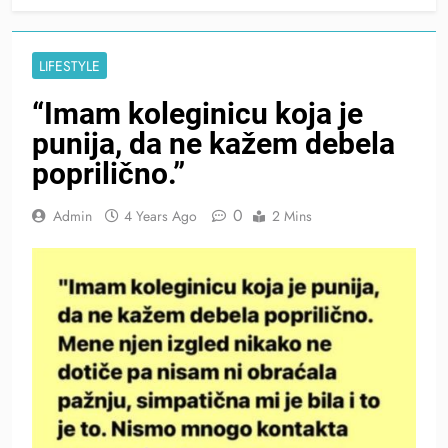
LIFESTYLE
“Imam koleginicu koja je
punija, da ne kažem debela
poprilično.”
0
Admin
4 Years Ago
2 Mins