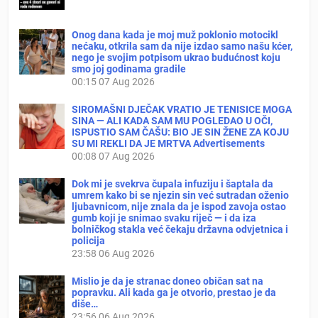
Onog dana kada je moj muž poklonio motocikl
nećaku, otkrila sam da nije izdao samo našu kćer,
nego je svojim potpisom ukrao budućnost koju
smo joj godinama gradile
00:15
07 Aug 2026
SIROMAŠNI DJEČAK VRATIO JE TENISICE MOGA
SINA — ALI KADA SAM MU POGLEDAO U OČI,
ISPUSTIO SAM ČAŠU: BIO JE SIN ŽENE ZA KOJU
SU MI REKLI DA JE MRTVA Advertisements
00:08
07 Aug 2026
Dok mi je svekrva čupala infuziju i šaptala da
umrem kako bi se njezin sin već sutradan oženio
ljubavnicom, nije znala da je ispod zavoja ostao
gumb koji je snimao svaku riječ — i da iza
bolničkog stakla već čekaju državna odvjetnica i
policija
23:58
06 Aug 2026
Mislio je da je stranac doneo običan sat na
popravku. Ali kada ga je otvorio, prestao je da
diše…
23:56
06 Aug 2026