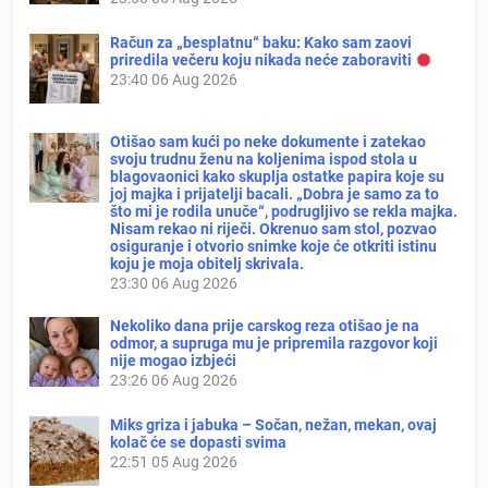
Račun za „besplatnu“ baku: Kako sam zaovi
priredila večeru koju nikada neće zaboraviti
23:40
06 Aug 2026
Otišao sam kući po neke dokumente i zatekao
svoju trudnu ženu na koljenima ispod stola u
blagovaonici kako skuplja ostatke papira koje su
joj majka i prijatelji bacali. „Dobra je samo za to
što mi je rodila unuče“, podrugljivo se rekla majka.
Nisam rekao ni riječi. Okrenuo sam stol, pozvao
osiguranje i otvorio snimke koje će otkriti istinu
koju je moja obitelj skrivala.
23:30
06 Aug 2026
Nekoliko dana prije carskog reza otišao je na
odmor, a supruga mu je pripremila razgovor koji
nije mogao izbjeći
23:26
06 Aug 2026
Miks griza i jabuka – Sočan, nežan, mekan, ovaj
kolač će se dopasti svima
22:51
05 Aug 2026