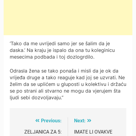
‘Tako da me uvrijedi samo jer se šalim da je
daska.’ Na kraju je ispalo da ona tu koleginicu
mesecima podbada i toj dozlogrdilo.
Odrasla žena se tako ponaša i misli da je ok da
vrijeđa druge a tako reaguje kad joj se uzvrati. Ne
želim da se uplićem u gluposti u kolektivu i držaću
se po strani ali stvarno ne mogu da vjerujem šta
ljudi sebi dozvoljavaju.”
Previous:
Next:
Post
navigation
ZELJANICA ZA 5:
IMATE LI OVAKVE