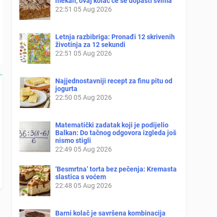
mekan, ovaj kolač će se dopasti svima
22:51
05 Aug 2026
Letnja razbibriga: Pronađi 12 skrivenih
životinja za 12 sekundi
22:51
05 Aug 2026
Najjednostavniji recept za finu pitu od
jogurta
22:50
05 Aug 2026
Matematički zadatak koji je podijelio
Balkan: Do tačnog odgovora izgleda još
nismo stigli
22:49
05 Aug 2026
‘Besmrtna’ torta bez pečenja: Kremasta
slastica s voćem
22:48
05 Aug 2026
Barni kolač je savršena kombinacija