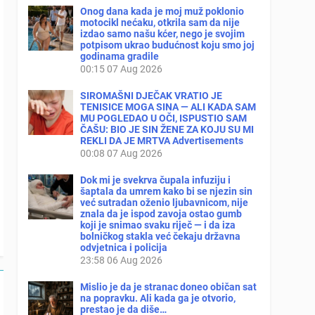
Onog dana kada je moj muž poklonio
motocikl nećaku, otkrila sam da nije
izdao samo našu kćer, nego je svojim
potpisom ukrao budućnost koju smo joj
godinama gradile
00:15
07 Aug 2026
SIROMAŠNI DJEČAK VRATIO JE
TENISICE MOGA SINA — ALI KADA SAM
MU POGLEDAO U OČI, ISPUSTIO SAM
ČAŠU: BIO JE SIN ŽENE ZA KOJU SU MI
REKLI DA JE MRTVA Advertisements
00:08
07 Aug 2026
Dok mi je svekrva čupala infuziju i
šaptala da umrem kako bi se njezin sin
već sutradan oženio ljubavnicom, nije
znala da je ispod zavoja ostao gumb
koji je snimao svaku riječ — i da iza
bolničkog stakla već čekaju državna
odvjetnica i policija
23:58
06 Aug 2026
Mislio je da je stranac doneo običan sat
na popravku. Ali kada ga je otvorio,
prestao je da diše…