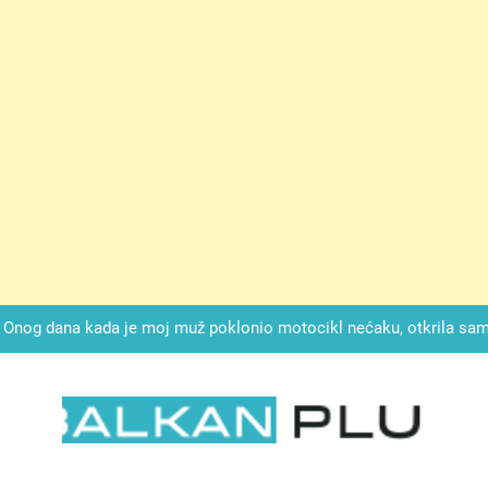
ok mi je svekrva čupala infuziju i šaptala da umrem kako bi se njez
nije znala da je ispod zavoja ostao gumb koji je snimao svaku riječ
Drži jezik za zubima, i gledaj kako se problemi smanjuju –
Onog dana kada je moj muž poklonio motocikl nećaku, otkrila sam 
svojim potpisom ukrao bud
SIROMAŠNI DJEČAK VRATIO JE TENISICE MOGA SINA — ALI KADA
SAM ČAŠU: BIO JE SIN ŽENE ZA KOJU SU M
ok mi je svekrva čupala infuziju i šaptala da umrem kako bi se njez
nije znala da je ispod zavoja ostao gumb koji je snimao svaku riječ
LKAN PLUS
Drži jezik za zubima, i gledaj kako se problemi smanjuju –