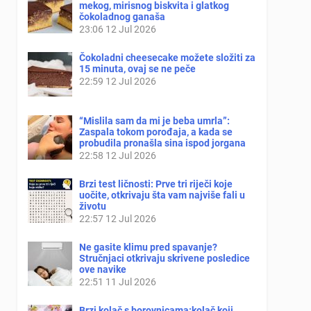
mekog, mirisnog biskvita i glatkog
čokoladnog ganaša
23:06
12 Jul 2026
Čokoladni cheesecake možete složiti za
15 minuta, ovaj se ne peče
22:59
12 Jul 2026
“Mislila sam da mi je beba umrla”:
Zaspala tokom porođaja, a kada se
probudila pronašla sina ispod jorgana
22:58
12 Jul 2026
Brzi test ličnosti: Prve tri riječi koje
uočite, otkrivaju šta vam najviše fali u
životu
22:57
12 Jul 2026
Ne gasite klimu pred spavanje?
Stručnjaci otkrivaju skrivene posledice
ove navike
22:51
11 Jul 2026
Brzi kolač s borovnicama:kolač koji