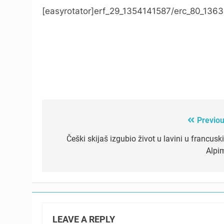
[easyrotator]erf_29_1354141587/erc_80_1363
Previou
Post
navigation
Češki skijaš izgubio život u lavini u francusk
Alpi
LEAVE A REPLY