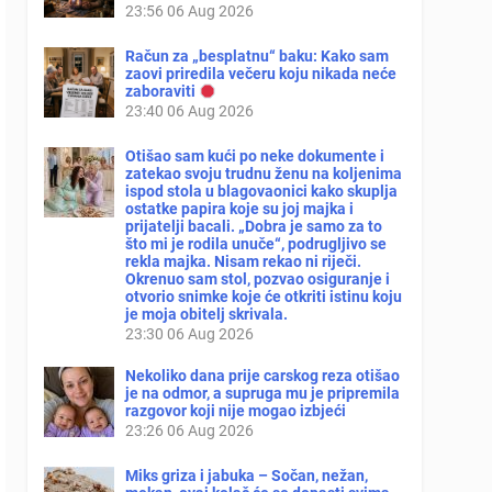
23:56
06 Aug 2026
Račun za „besplatnu“ baku: Kako sam
zaovi priredila večeru koju nikada neće
zaboraviti
23:40
06 Aug 2026
Otišao sam kući po neke dokumente i
zatekao svoju trudnu ženu na koljenima
ispod stola u blagovaonici kako skuplja
ostatke papira koje su joj majka i
prijatelji bacali. „Dobra je samo za to
što mi je rodila unuče“, podrugljivo se
rekla majka. Nisam rekao ni riječi.
Okrenuo sam stol, pozvao osiguranje i
otvorio snimke koje će otkriti istinu koju
je moja obitelj skrivala.
23:30
06 Aug 2026
Nekoliko dana prije carskog reza otišao
je na odmor, a supruga mu je pripremila
razgovor koji nije mogao izbjeći
23:26
06 Aug 2026
Miks griza i jabuka – Sočan, nežan,