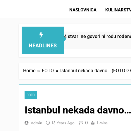
NASLOVNICA
KULINARST
D
mi smanjuju – ove 4 stvari ne govori ni rodu rođenom
HEADLINES
Home
FOTO
Istanbul nekada davno… (FOTO G
FOTO
Istanbul nekada davno
0
Admin
13 Years Ago
1 Mins