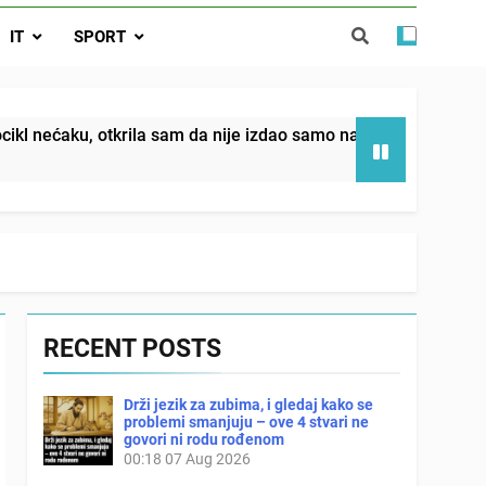
da nije izdao samo našu kćer, nego je
IT
SPORT
ućnost koju smo joj godinama gradile
 SAM MU POGLEDAO U OČI, ISPUSTIO
I REKLI DA JE MRTVA Advertisements
in sin već sutradan oženio ljubavnicom,
tkrila sam da nije izdao samo našu kćer, nego je svojim potpi
 — i da iza bolničkog stakla već čekaju
državna odvjetnica i policija
RECENT POSTS
Drži jezik za zubima, i gledaj kako se
problemi smanjuju – ove 4 stvari ne
govori ni rodu rođenom
00:18
07 Aug 2026