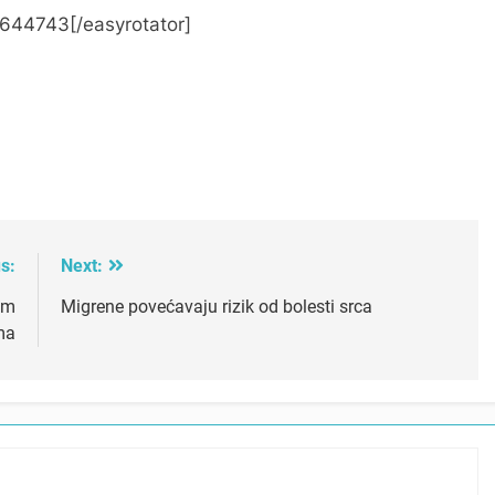
644743[/easyrotator]
s:
Next:
im
Migrene povećavaju rizik od bolesti srca
ma