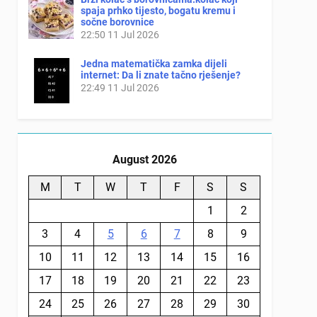
spaja prhko tijesto, bogatu kremu i
sočne borovnice
22:50
11 Jul 2026
Jedna matematička zamka dijeli
internet: Da li znate tačno rješenje?
22:49
11 Jul 2026
August 2026
M
T
W
T
F
S
S
1
2
3
4
5
6
7
8
9
10
11
12
13
14
15
16
17
18
19
20
21
22
23
24
25
26
27
28
29
30