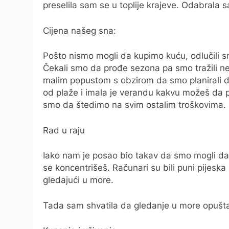
preselila sam se u toplije krajeve. Odabrala s
Cijena našeg sna:
Pošto nismo mogli da kupimo kuću, odlučili s
Čekali smo da prođe sezona pa smo tražili n
malim popustom s obzirom da smo planirali d
od plaže i imala je verandu kakvu možeš da p
smo da štedimo na svim ostalim troškovima.
Rad u raju
Iako nam je posao bio takav da smo mogli da
se koncentrišeš. Računari su bili puni pijesk
gledajući u more.
Tada sam shvatila da gledanje u more opušta, 