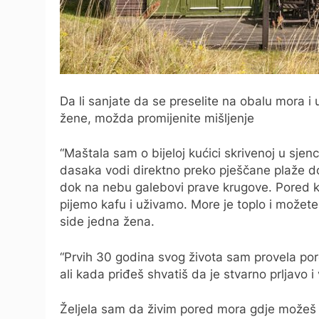
Da li sanjate da se preselite na obalu mora i 
žene, možda promijenite mišljenje
“Maštala sam o bijeloj kućici skrivenoj u sjenc
dasaka vodi direktno preko pješčane plaže do
dok na nebu galebovi prave krugove. Pored kuć
pijemo kafu i uživamo. More je toplo i možete 
side jedna žena.
“Prvih 30 godina svog života sam provela por
ali kada priđeš shvatiš da je stvarno prljavo 
Željela sam da živim pored mora gdje možeš 