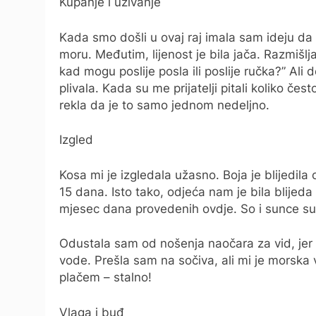
Kupanje i uživanje
Kada smo došli u ovaj raj imala sam ideju da ć
moru. Međutim, lijenost je bila jača. Razmiš
kad mogu poslije posla ili poslije ručka?” A
plivala. Kada su me prijatelji pitali koliko č
rekla da je to samo jednom nedeljno.
Izgled
Kosa mi je izgledala užasno. Boja je blijedil
15 dana. Isto tako, odjeća nam je bila blijeda
mjesec dana provedenih ovdje. So i sunce su
Odustala sam od nošenja naočara za vid, jer 
vode. Prešla sam na sočiva, ali mi je morska 
plačem – stalno!
Vlaga i buđ