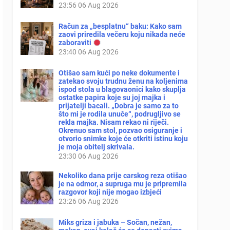
23:56
06 Aug 2026
Račun za „besplatnu“ baku: Kako sam
zaovi priredila večeru koju nikada neće
zaboraviti
23:40
06 Aug 2026
Otišao sam kući po neke dokumente i
zatekao svoju trudnu ženu na koljenima
ispod stola u blagovaonici kako skuplja
ostatke papira koje su joj majka i
prijatelji bacali. „Dobra je samo za to
što mi je rodila unuče“, podrugljivo se
rekla majka. Nisam rekao ni riječi.
Okrenuo sam stol, pozvao osiguranje i
otvorio snimke koje će otkriti istinu koju
je moja obitelj skrivala.
23:30
06 Aug 2026
Nekoliko dana prije carskog reza otišao
je na odmor, a supruga mu je pripremila
razgovor koji nije mogao izbjeći
23:26
06 Aug 2026
Miks griza i jabuka – Sočan, nežan,