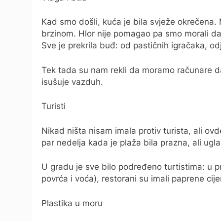
Kad smo došli, kuća je bila svježe okrečena.
brzinom. Hlor nije pomagao pa smo morali da 
Sve je prekrila buđ: od pastičnih igračaka, od
Tek tada su nam rekli da moramo računare d
isušuje vazduh.
Turisti
Nikad ništa nisam imala protiv turista, ali ovd
par nedelja kada je plaža bila prazna, ali ug
U gradu je sve bilo podređeno turtistima: u 
povrća i voća), restorani su imali paprene cije
Plastika u moru