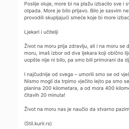
Poslije oluje, more bi na plažu izbacilo sve i 
otpada. More je bilo prljavo. Bilo je sasvim 
provodili skupljajući smeće koje bi more izbac
Ljekari i učitelji
Život na moru prija zdravlju, ali i na moru se
moru, imaš izbor od dva ljekara koji obično lij
uopšte nije ni bilo, pa smo bili primorani da
I najčudnije od svega – umorili smo se od vj
Nismo mogli da trpimo vječito lejto pa smo se 
planina 200 kilometara, a od mora 400 kilome
čitavih 20 minuta!
Život na moru nas je naučio da stvarno pazim
(Stil.kurir.rs)