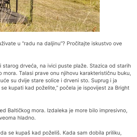
uživate u “radu na daljinu”? Pročitajte iskustvo ove
i starog drveća, na ivici puste plaže. Stazica od starih
 mora. Talasi prave onu njihovu karakterističnu buku,
e su dvije stare solice i drveni sto. Suprug i ja
se kupati kad poželite,” počela je ispovijest za Bright
ed Baltičkog mora. Izdaleka je more bilo impresivno,
i veoma hladno.
da se kupaš kad poželiš. Kada sam dobila priliku,