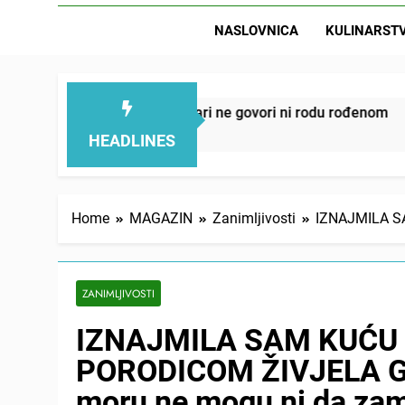
NASLOVNICA
KULINARST
D
– ove 4 stvari ne govori ni rodu rođenom
Onog 
7 Hou
HEADLINES
Home
MAGAZIN
Zanimljivosti
IZNAJMILA S
ZANIMLJIVOSTI
IZNAJMILA SAM KUĆU 
PORODICOM ŽIVJELA G
moru ne mogu ni da zam