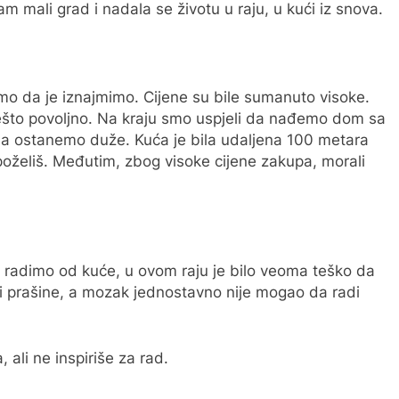
am mali grad i nadala se životu u raju, u kući iz snova.
mo da je iznajmimo. Cijene su bile sumanuto visoke.
ešto povoljno. Na kraju smo uspjeli da nađemo dom sa
a ostanemo duže. Kuća je bila udaljena 100 metara
oželiš. Međutim, zbog visoke cijene zakupa, morali
 radimo od kuće, u ovom raju je bilo veoma teško da
a i prašine, a mozak jednostavno nije mogao da radi
ali ne inspiriše za rad.