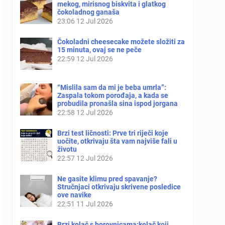
mekog, mirisnog biskvita i glatkog
čokoladnog ganaša
23:06
12 Jul 2026
Čokoladni cheesecake možete složiti za
15 minuta, ovaj se ne peče
22:59
12 Jul 2026
“Mislila sam da mi je beba umrla”:
Zaspala tokom porođaja, a kada se
probudila pronašla sina ispod jorgana
22:58
12 Jul 2026
Brzi test ličnosti: Prve tri riječi koje
uočite, otkrivaju šta vam najviše fali u
životu
22:57
12 Jul 2026
Ne gasite klimu pred spavanje?
Stručnjaci otkrivaju skrivene posledice
ove navike
22:51
11 Jul 2026
Brzi kolač s borovnicama:kolač koji