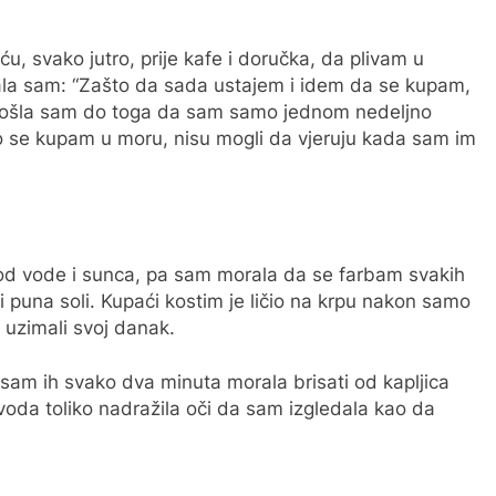
u, svako jutro, prije kafe i doručka, da plivam u
ljala sam: “Zašto da sada ustajem i idem da se kupam,
li došla sam do toga da sam samo jednom nedeljno
esto se kupam u moru, nisu mogli da vjeruju kada sam im
a od vode i sunca, pa sam morala da se farbam svakih
 i puna soli. Kupaći kostim je ličio na krpu nakon samo
 uzimali svoj danak.
sam ih svako dva minuta morala brisati od kapljica
voda toliko nadražila oči da sam izgledala kao da