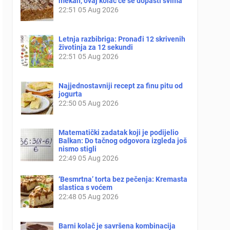
mekan, ovaj kolač će se dopasti svima
22:51
05 Aug 2026
Letnja razbibriga: Pronađi 12 skrivenih
životinja za 12 sekundi
22:51
05 Aug 2026
Najjednostavniji recept za finu pitu od
jogurta
22:50
05 Aug 2026
Matematički zadatak koji je podijelio
Balkan: Do tačnog odgovora izgleda još
nismo stigli
22:49
05 Aug 2026
‘Besmrtna’ torta bez pečenja: Kremasta
slastica s voćem
22:48
05 Aug 2026
Barni kolač je savršena kombinacija