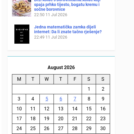
spaja prhko tijesto, bogatu kremu i
sočne borovnice
22:50
11 Jul 2026
Jedna matematička zamka dijeli
internet: Da li znate tačno rješenje?
22:49
11 Jul 2026
August 2026
M
T
W
T
F
S
S
1
2
3
4
5
6
7
8
9
10
11
12
13
14
15
16
17
18
19
20
21
22
23
24
25
26
27
28
29
30