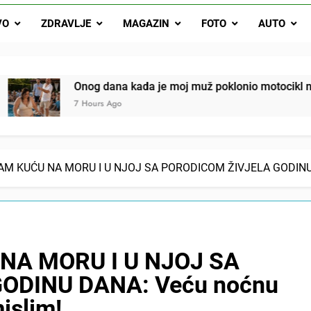
svojim potpisom ukrao bud
VO
ZDRAVLJE
MAGAZIN
FOTO
AUTO
SIROMAŠNI DJEČAK VRATIO JE TENISICE MOGA SINA — ALI KADA
SAM ČAŠU: BIO JE SIN ŽENE ZA KOJU SU M
ok mi je svekrva čupala infuziju i šaptala da umrem kako bi se njez
nije znala da je ispod zavoja ostao gumb koji je snimao svaku riječ
dana kada je moj muž poklonio motocikl nećaku, otkrila sam d
rs Ago
AM KUĆU NA MORU I U NJOJ SA PORODICOM ŽIVJELA GODINU D
NA MORU I U NJOJ SA
ODINU DANA: Veću noćnu
islim!