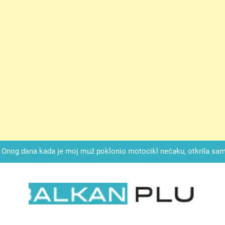
ok mi je svekrva čupala infuziju i šaptala da umrem kako bi se njez
nije znala da je ispod zavoja ostao gumb koji je snimao svaku riječ
Drži jezik za zubima, i gledaj kako se problemi smanjuju –
Onog dana kada je moj muž poklonio motocikl nećaku, otkrila sam 
svojim potpisom ukrao bud
SIROMAŠNI DJEČAK VRATIO JE TENISICE MOGA SINA — ALI KADA
SAM ČAŠU: BIO JE SIN ŽENE ZA KOJU SU M
ok mi je svekrva čupala infuziju i šaptala da umrem kako bi se njez
nije znala da je ispod zavoja ostao gumb koji je snimao svaku riječ
Drži jezik za zubima, i gledaj kako se problemi smanjuju –
LKAN PLUS
Onog dana kada je moj muž poklonio motocikl nećaku, otkrila sam 