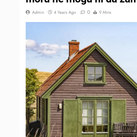
0
Admin
4 Years Ago
9 Mins