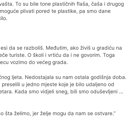
svašta. To su bile tone plastičnih flaša, čaša i drugog
nemoguće plivati pored te plastike, pa smo dane
ilo.
 desi da se razboliš. Međutim, ako živiš u gradiću na
eče turiste. O školi i vrtiću da i ne govorim. Toga
 djecu vozimo do većeg grada.
ečnog ljeta. Nedostajala su nam ostala godišnja doba.
preselili u jedno mjeste koje je bilo udaljeno od
tara. Kada smo vidjeli sneg, bili smo oduševljeni …
o šta želimo, jer želje mogu da nam se ostvare.”