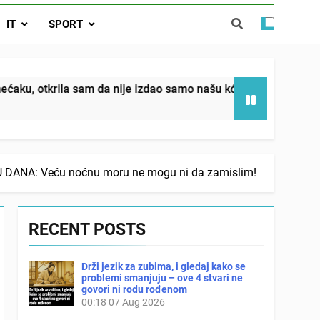
ućnost koju smo joj godinama gradile
IT
SPORT
 SAM MU POGLEDAO U OČI, ISPUSTIO
I REKLI DA JE MRTVA Advertisements
in sin već sutradan oženio ljubavnicom,
 — i da iza bolničkog stakla već čekaju
državna odvjetnica i policija
a nije izdao samo našu kćer, nego je svojim potpisom ukrao b
ANA: Veću noćnu moru ne mogu ni da zamislim!
RECENT POSTS
Drži jezik za zubima, i gledaj kako se
problemi smanjuju – ove 4 stvari ne
govori ni rodu rođenom
00:18
07 Aug 2026