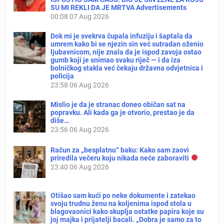
SU MI REKLI DA JE MRTVA Advertisements
00:08
07 Aug 2026
Dok mi je svekrva čupala infuziju i šaptala da
umrem kako bi se njezin sin već sutradan oženio
ljubavnicom, nije znala da je ispod zavoja ostao
gumb koji je snimao svaku riječ — i da iza
bolničkog stakla već čekaju državna odvjetnica i
policija
23:58
06 Aug 2026
Mislio je da je stranac doneo običan sat na
popravku. Ali kada ga je otvorio, prestao je da
diše…
23:56
06 Aug 2026
Račun za „besplatnu“ baku: Kako sam zaovi
priredila večeru koju nikada neće zaboraviti
23:40
06 Aug 2026
Otišao sam kući po neke dokumente i zatekao
svoju trudnu ženu na koljenima ispod stola u
blagovaonici kako skuplja ostatke papira koje su
joj majka i prijatelji bacali. „Dobra je samo za to