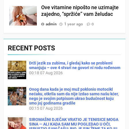
Ove vitamine nipošto ne uzimajte
zajedno, “spržiće” vam želudac
admin
1 year ago
0
RECENT POSTS
Drži jezik za zubima, i gledaj kako se problemi
smanjuju – ove 4 stvari ne govori ni rodu rođenom
00:18
07 Aug 2026
Onog dana kada je moj muž poklonio motocikl
nećaku, otkrila sam da nije izdao samo našu kćer,
nego je svojim potpisom ukrao budućnost koju
smo joj godinama gradile
00:15
07 Aug 2026
SIROMAŠNI DJEČAK VRATIO JE TENISICE MOGA
SINA — ALI KADA SAM MU POGLEDAO U OČI,
ISPUSTIO SAM ČAŠU: BIO JE SIN ŽENE ZA KOJU