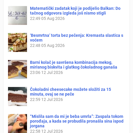
Matematički zadatak koji je podijelio Balkan: Do
tačnog odgovora izgleda još nismo stigli
22:49
05 Aug 2026
‘Besmrtna’ torta bez pečenja: Kremasta slastica s
voćem
22:48
05 Aug 2026
Barni kolač je savršena kombinacija mekog,
mirisnog biskvita i glatkog čokoladnog ganaša
23:06
12 Jul 2026
Čokoladni cheesecake možete složiti za 15
minuta, ovaj se ne peče
22:59
12 Jul 2026
“Mislila sam da mi je beba umrla”: Zaspala tokom
porođaja, a kada se probudila pronašla sina ispod
jorgana
22:58
12 Jul 2026