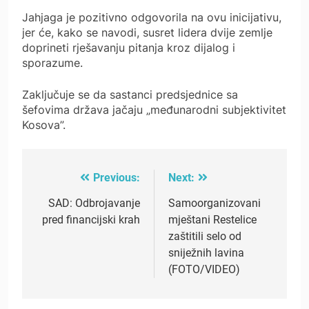
Jahjaga je pozitivno odgovorila na ovu inicijativu,
jer će, kako se navodi, susret lidera dvije zemlje
doprineti rješavanju pitanja kroz dijalog i
sporazume.
Zaključuje se da sastanci predsjednice sa
šefovima država jačaju „međunarodni subjektivitet
Kosova”.
Previous:
Next:
Post
navigation
SAD: Odbrojavanje
Samoorganizovani
pred financijski krah
mještani Restelice
zaštitili selo od
sniježnih lavina
(FOTO/VIDEO)