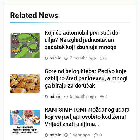
Related News
Koji će automobil prvi stići do
cilja? Naizgled jednostavan
zadatak koji zbunjuje mnoge
admin
3 months ago
0
Gore od belog hleba: Pecivo koje
ozbiljno šteti pankreasu, a mnogi
ga biraju za doručak
admin
5 months ago
0
RANI SIMPTOMI moždanog udara
koji se javljaju osobito kod žena!
Vrijedi znati o njima…
admin
1 year ago
0