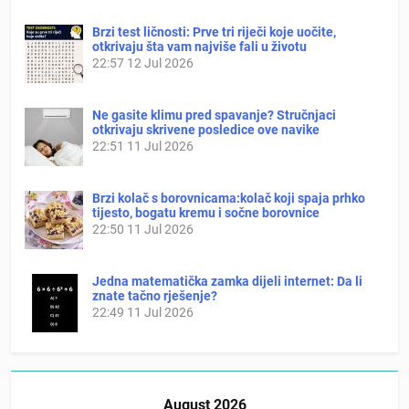
Brzi test ličnosti: Prve tri riječi koje uočite,
otkrivaju šta vam najviše fali u životu
22:57
12 Jul 2026
Ne gasite klimu pred spavanje? Stručnjaci
otkrivaju skrivene posledice ove navike
22:51
11 Jul 2026
Brzi kolač s borovnicama:kolač koji spaja prhko
tijesto, bogatu kremu i sočne borovnice
22:50
11 Jul 2026
Jedna matematička zamka dijeli internet: Da li
znate tačno rješenje?
22:49
11 Jul 2026
August 2026