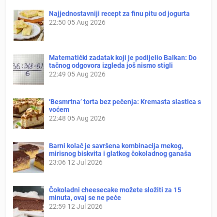
Najjednostavniji recept za finu pitu od jogurta
22:50
05 Aug 2026
Matematički zadatak koji je podijelio Balkan: Do
tačnog odgovora izgleda još nismo stigli
22:49
05 Aug 2026
‘Besmrtna’ torta bez pečenja: Kremasta slastica s
voćem
22:48
05 Aug 2026
Barni kolač je savršena kombinacija mekog,
mirisnog biskvita i glatkog čokoladnog ganaša
23:06
12 Jul 2026
Čokoladni cheesecake možete složiti za 15
minuta, ovaj se ne peče
22:59
12 Jul 2026