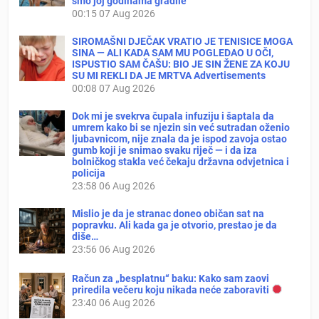
smo joj godinama gradile
00:15
07 Aug 2026
SIROMAŠNI DJEČAK VRATIO JE TENISICE MOGA
SINA — ALI KADA SAM MU POGLEDAO U OČI,
ISPUSTIO SAM ČAŠU: BIO JE SIN ŽENE ZA KOJU
SU MI REKLI DA JE MRTVA Advertisements
00:08
07 Aug 2026
Dok mi je svekrva čupala infuziju i šaptala da
umrem kako bi se njezin sin već sutradan oženio
ljubavnicom, nije znala da je ispod zavoja ostao
gumb koji je snimao svaku riječ — i da iza
bolničkog stakla već čekaju državna odvjetnica i
policija
23:58
06 Aug 2026
Mislio je da je stranac doneo običan sat na
popravku. Ali kada ga je otvorio, prestao je da
diše…
23:56
06 Aug 2026
Račun za „besplatnu“ baku: Kako sam zaovi
priredila večeru koju nikada neće zaboraviti
23:40
06 Aug 2026