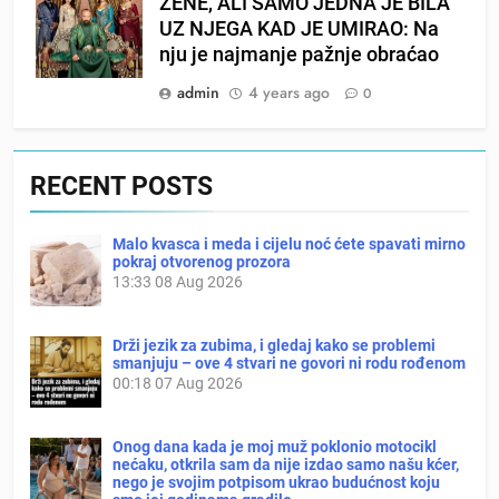
ŽENE, ALI SAMO JEDNA JE BILA
UZ NJEGA KAD JE UMIRAO: Na
nju je najmanje pažnje obraćao
admin
4 years ago
0
RECENT POSTS
Malo kvasca i meda i cijelu noć ćete spavati mirno
pokraj otvorenog prozora
13:33
08 Aug 2026
Drži jezik za zubima, i gledaj kako se problemi
smanjuju – ove 4 stvari ne govori ni rodu rođenom
00:18
07 Aug 2026
Onog dana kada je moj muž poklonio motocikl
nećaku, otkrila sam da nije izdao samo našu kćer,
nego je svojim potpisom ukrao budućnost koju