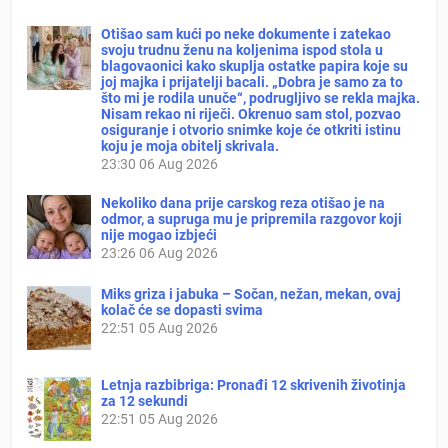
Otišao sam kući po neke dokumente i zatekao
svoju trudnu ženu na koljenima ispod stola u
blagovaonici kako skuplja ostatke papira koje su
joj majka i prijatelji bacali. „Dobra je samo za to
što mi je rodila unuče“, podrugljivo se rekla majka.
Nisam rekao ni riječi. Okrenuo sam stol, pozvao
osiguranje i otvorio snimke koje će otkriti istinu
koju je moja obitelj skrivala.
23:30
06 Aug 2026
Nekoliko dana prije carskog reza otišao je na
odmor, a supruga mu je pripremila razgovor koji
nije mogao izbjeći
23:26
06 Aug 2026
Miks griza i jabuka – Sočan, nežan, mekan, ovaj
kolač će se dopasti svima
22:51
05 Aug 2026
Letnja razbibriga: Pronađi 12 skrivenih životinja
za 12 sekundi
22:51
05 Aug 2026