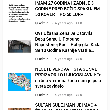
IMAM 27 GODINA I ZADNJE 3
GODINE PRED BOŽIĆ SPAKUJEM
50 KOVERTI PO 50 EURA…
admin
4 years ago
0
Ova Užasna Žena Je Ostavila
Bebu Samu U Potpuno
Napuštenoj Kući I Pobjegla. Kada
Se 10 Godina Kasnije Vratila…
admin
4 years ago
0
NEĆETE VEROVATI ŠTA SE SVE
PROIZVODILO U JUGOSLAVIJI: To
su bila vremena kada nam je pola
sveta zavidelo
admin
4 years ago
0
SULTAN SULEJMAN JE IMAO 4