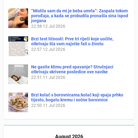
“Mislila sam da mi je beba umrla”: Zaspala tokom
porođaja, a kada se probudila pronašla sina ispod
jorgana
22:58
12 Jul 2026
Brzi test ličnosti: Prve tri riječi koje uočite,
otkrivaju šta vam najviše fali u životu
22:57
12 Jul 2026
Ne gasite klimu pred spavanje? Stručnjaci
otkrivaju skrivene posledice ove navike
22:51
11 Jul 2026
Brzi kolač s borovnicama:kolač koji spaja prhko
tijesto, bogatu kremu i sočne borovnice
22:50
11 Jul 2026
August 2026