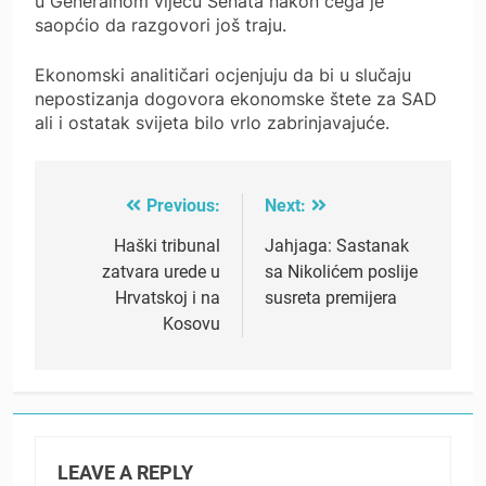
u Generalnom vijeću Senata nakon čega je
saopćio da razgovori još traju.
Ekonomski analitičari ocjenjuju da bi u slučaju
nepostizanja dogovora ekonomske štete za SAD
ali i ostatak svijeta bilo vrlo zabrinjavajuće.
Previous:
Next:
Post
navigation
Haški tribunal
Jahjaga: Sastanak
zatvara urede u
sa Nikolićem poslije
Hrvatskoj i na
susreta premijera
Kosovu
LEAVE A REPLY