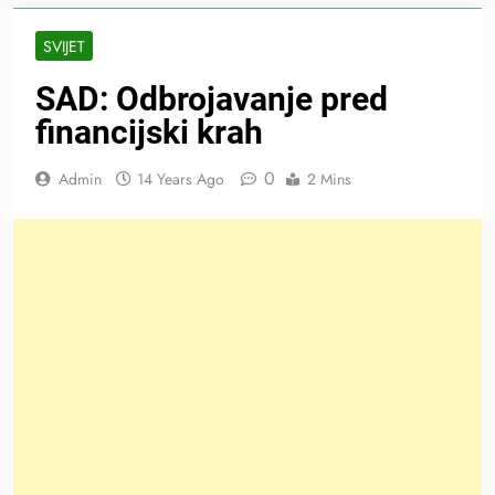
SVIJET
SAD: Odbrojavanje pred
financijski krah
0
Admin
14 Years Ago
2 Mins