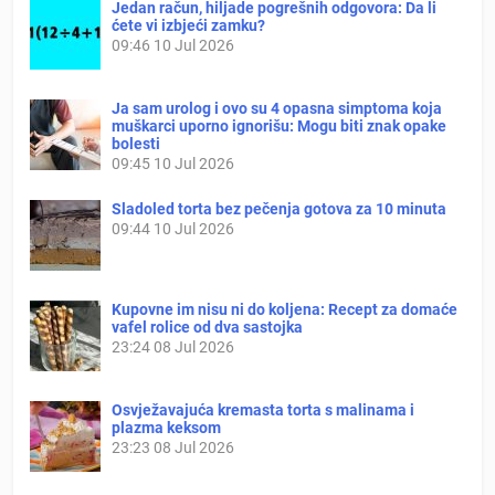
Jedan račun, hiljade pogrešnih odgovora: Da li
ćete vi izbjeći zamku?
09:46
10 Jul 2026
Ja sam urolog i ovo su 4 opasna simptoma koja
muškarci uporno ignorišu: Mogu biti znak opake
bolesti
09:45
10 Jul 2026
Sladoled torta bez pečenja gotova za 10 minuta
09:44
10 Jul 2026
Kupovne im nisu ni do koljena: Recept za domaće
vafel rolice od dva sastojka
23:24
08 Jul 2026
Osvježavajuća kremasta torta s malinama i
plazma keksom
23:23
08 Jul 2026