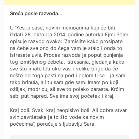
Sreća posle razvoda…
U ‘Yes, please’, novim memoarima koji će biti
izdati 28. oktobra 2014. godine autorka Ejmi Poler
opisuje razvod ovako: ‘Zamislite kako prosipate
na ćebe sve ono do čega vam je stalo i onda to
istresate uvis. Proces razvoda je poput punjenja
tog izmišljenog ćebeta, istresanja, gledanja kako
sve što imate leti oko vas, i velike brige da će
nešto od toga pasti na pod i polomiti se. I ja sam
tako brinula, ali tu sam gde sam. Imam po koji
ožiljak, modricu, ali sve to polako zarasta. Krčim
sebi put napred. Sve ima svoj početak i kraj.
Kraj boli. Svaki kraj neopisivo boli. Ali dobra stvar
svih završetaka je to što vode ka novim
počecima”, poručuje s ljubavlju Sara.