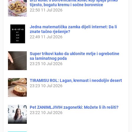
Brzi kolač s borovnicama:kolač koji spaja prhko
tijesto, bogatu kremu i sočne borovnice
22:50
11 Jul 2026
Jedna matematička zamka dijeli internet: Da li
znate tačno rješenje?
22:49
11 Jul 2026
Super trikovi kako da uklonite mrlje i ogrebotine
sa laminatnog poda
23:25
10 Jul 2026
TIRAMISU ROL: Lagan, kremast i neodoljiv desert
23:23
10 Jul 2026
Pet ZANIMLJIVIH zagonetki: Možete li ih rešiti?
23:22
10 Jul 2026