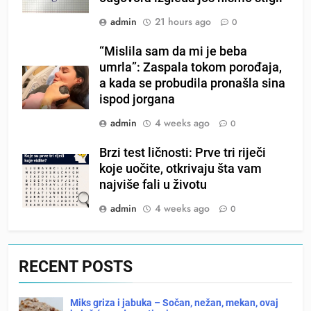
admin
21 hours ago
0
“Mislila sam da mi je beba
umrla”: Zaspala tokom porođaja,
a kada se probudila pronašla sina
ispod jorgana
admin
4 weeks ago
0
Brzi test ličnosti: Prve tri riječi
koje uočite, otkrivaju šta vam
najviše fali u životu
admin
4 weeks ago
0
RECENT POSTS
Miks griza i jabuka – Sočan, nežan, mekan, ovaj