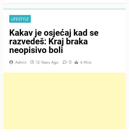
LIFESTYLE
Kakav je osjećaj kad se
razvedeš: Kraj braka
neopisivo boli
0
Admin
12 Years Ago
4 Mins