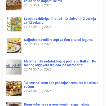
kolač će se dopasti svima
22:51
05 Aug 2026
Letnja razbibriga: Pronađi 12 skrivenih životinja
za 12 sekundi
22:51
05 Aug 2026
Najjednostavniji recept za finu pitu od jogurta
22:50
05 Aug 2026
Matematički zadatak koji je podijelio Balkan: Do
tačnog odgovora izgleda još nismo stigli
22:49
05 Aug 2026
‘Besmrtna’ torta bez pečenja: Kremasta slastica s
voćem
22:48
05 Aug 2026
Barni kolač je savršena kombinacija mekog,