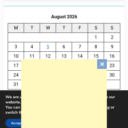
August 2026
M
T
W
T
F
S
S
1
2
3
4
5
6
7
8
9
10
11
12
13
14
15
16
17
18
19
20
21
22
23
24
25
26
27
28
29
30
31
We are using cookies to give you the best experience on our
« Jul
website.
You can find out more about which cookies we are using or
switch them off in
settings
.
BalkanPlus 2024© Powered By
.
BlazeThemes
Accept