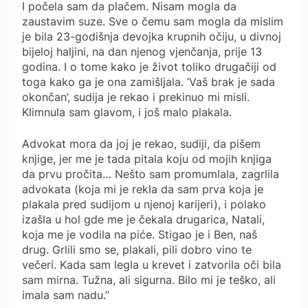
I počela sam da plačem. Nisam mogla da
zaustavim suze. Sve o čemu sam mogla da mislim
je bila 23-godišnja devojka krupnih očiju, u divnoj
bijeloj haljini, na dan njenog vjenčanja, prije 13
godina. I o tome kako je život toliko drugačiji od
toga kako ga je ona zamišljala. ‘Vaš brak je sada
okončan’, sudija je rekao i prekinuo mi misli.
Klimnula sam glavom, i još malo plakala.
Advokat mora da joj je rekao, sudiji, da pišem
knjige, jer me je tada pitala koju od mojih knjiga
da prvu pročita… Nešto sam promumlala, zagrlila
advokata (koja mi je rekla da sam prva koja je
plakala pred sudijom u njenoj karijeri), i polako
izašla u hol gde me je čekala drugarica, Natali,
koja me je vodila na piće. Stigao je i Ben, naš
drug. Grlili smo se, plakali, pili dobro vino te
večeri. Kada sam legla u krevet i zatvorila oči bila
sam mirna. Tužna, ali sigurna. Bilo mi je teško, ali
imala sam nadu.”