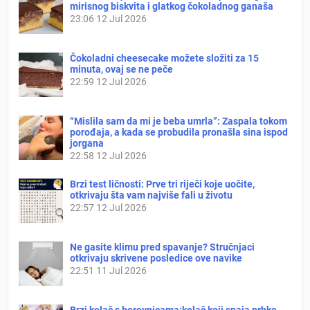
mirisnog biskvita i glatkog čokoladnog ganaša
23:06
12 Jul 2026
Čokoladni cheesecake možete složiti za 15
minuta, ovaj se ne peče
22:59
12 Jul 2026
“Mislila sam da mi je beba umrla”: Zaspala tokom
porođaja, a kada se probudila pronašla sina ispod
jorgana
22:58
12 Jul 2026
Brzi test ličnosti: Prve tri riječi koje uočite,
otkrivaju šta vam najviše fali u životu
22:57
12 Jul 2026
Ne gasite klimu pred spavanje? Stručnjaci
otkrivaju skrivene posledice ove navike
22:51
11 Jul 2026