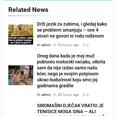
Related News
Drži jezik za zubima, i gledaj kako
se problemi smanjuju – ove 4
stvari ne govori ni rodu rođenom
admin
22 hours ago
0
Onog dana kada je moj muž
poklonio motocikl nećaku, otkrila
sam da nije izdao samo našu
kćer, nego je svojim potpisom
ukrao budućnost koju smo joj
godinama gradile
admin
22 hours ago
0
SIROMAŠNI DJEČAK VRATIO JE
TENISICE MOGA SINA — ALI