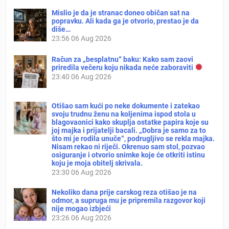
Mislio je da je stranac doneo običan sat na
popravku. Ali kada ga je otvorio, prestao je da
diše…
23:56
06 Aug 2026
Račun za „besplatnu“ baku: Kako sam zaovi
priredila večeru koju nikada neće zaboraviti
23:40
06 Aug 2026
Otišao sam kući po neke dokumente i zatekao
svoju trudnu ženu na koljenima ispod stola u
blagovaonici kako skuplja ostatke papira koje su
joj majka i prijatelji bacali. „Dobra je samo za to
što mi je rodila unuče“, podrugljivo se rekla majka.
Nisam rekao ni riječi. Okrenuo sam stol, pozvao
osiguranje i otvorio snimke koje će otkriti istinu
koju je moja obitelj skrivala.
23:30
06 Aug 2026
Nekoliko dana prije carskog reza otišao je na
odmor, a supruga mu je pripremila razgovor koji
nije mogao izbjeći
23:26
06 Aug 2026