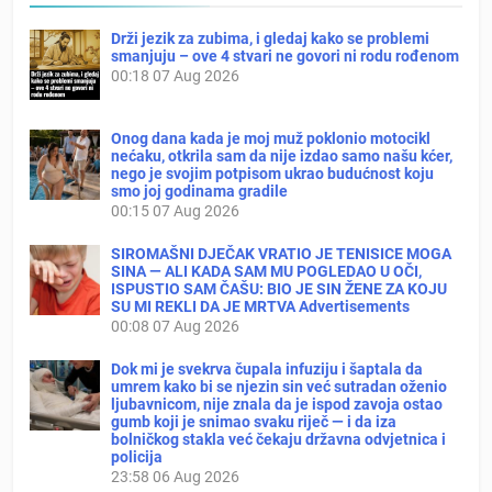
Drži jezik za zubima, i gledaj kako se problemi
smanjuju – ove 4 stvari ne govori ni rodu rođenom
00:18
07 Aug 2026
Onog dana kada je moj muž poklonio motocikl
nećaku, otkrila sam da nije izdao samo našu kćer,
nego je svojim potpisom ukrao budućnost koju
smo joj godinama gradile
00:15
07 Aug 2026
SIROMAŠNI DJEČAK VRATIO JE TENISICE MOGA
SINA — ALI KADA SAM MU POGLEDAO U OČI,
ISPUSTIO SAM ČAŠU: BIO JE SIN ŽENE ZA KOJU
SU MI REKLI DA JE MRTVA Advertisements
00:08
07 Aug 2026
Dok mi je svekrva čupala infuziju i šaptala da
umrem kako bi se njezin sin već sutradan oženio
ljubavnicom, nije znala da je ispod zavoja ostao
gumb koji je snimao svaku riječ — i da iza
bolničkog stakla već čekaju državna odvjetnica i
policija
23:58
06 Aug 2026