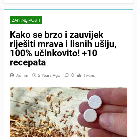
ZANIMLJIVOSTI
Kako se brzo i zauvijek
riješiti mrava i lisnih ušiju,
100% učinkovito! +10
recepata
0
Admin
2 Years Ago
1 Mins