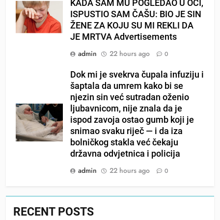
KADA SAM MU POGLEDAO U OČI,
ISPUSTIO SAM ČAŠU: BIO JE SIN
ŽENE ZA KOJU SU MI REKLI DA
JE MRTVA Advertisements
admin
22 hours ago
0
Dok mi je svekrva čupala infuziju i
šaptala da umrem kako bi se
njezin sin već sutradan oženio
ljubavnicom, nije znala da je
ispod zavoja ostao gumb koji je
snimao svaku riječ — i da iza
bolničkog stakla već čekaju
državna odvjetnica i policija
admin
22 hours ago
0
RECENT POSTS