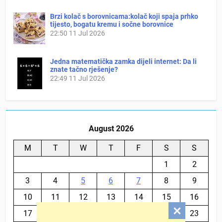
Brzi kolač s borovnicama:kolač koji spaja prhko
tijesto, bogatu kremu i sočne borovnice
22:50
11 Jul 2026
Jedna matematička zamka dijeli internet: Da li
znate tačno rješenje?
22:49
11 Jul 2026
August 2026
M
T
W
T
F
S
S
1
2
3
4
5
6
7
8
9
10
11
12
13
14
15
16
17
18
19
20
21
22
23