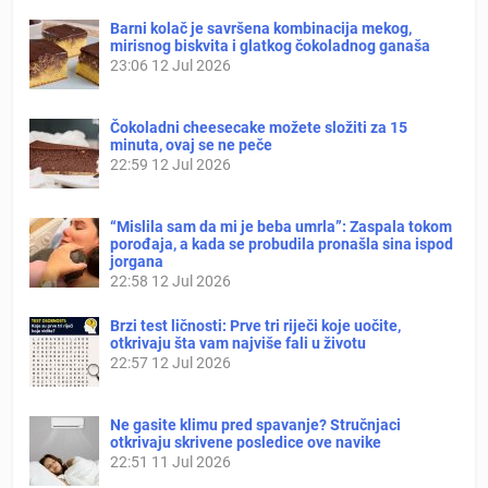
Barni kolač je savršena kombinacija mekog,
mirisnog biskvita i glatkog čokoladnog ganaša
23:06
12 Jul 2026
Čokoladni cheesecake možete složiti za 15
minuta, ovaj se ne peče
22:59
12 Jul 2026
“Mislila sam da mi je beba umrla”: Zaspala tokom
porođaja, a kada se probudila pronašla sina ispod
jorgana
22:58
12 Jul 2026
Brzi test ličnosti: Prve tri riječi koje uočite,
otkrivaju šta vam najviše fali u životu
22:57
12 Jul 2026
Ne gasite klimu pred spavanje? Stručnjaci
otkrivaju skrivene posledice ove navike
22:51
11 Jul 2026