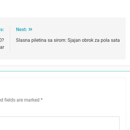
s:
Next:
0?
Slasna piletina sa sirom: Sjajan obrok za pola sata
ar
ed fields are marked
*