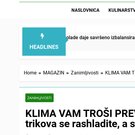
NASLOVNICA
KULINARST
ine i čokolade daje savršeno izbalansiran ukus
HEADLINES
Home
MAGAZIN
Zanimljivosti
KLIMA VAM TRO
ZANIMLJIVOSTI
KLIMA VAM TROŠI PREV
trikova se rashladite, a 