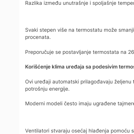
Razlika između unutrašnje i spoljašnje temper
Svaki stepen više na termostatu može smanjit
procenata.
Preporučuje se postavljanje termostata na 26 s
Korišćenje klima uređaja sa podesivim termo
Ovi uređaji automatski prilagođavaju željenu 
potrošnju energije.
Moderni modeli često imaju ugrađene tajmer
Ventilatori stvaraju osećaj hlađenja pomoću