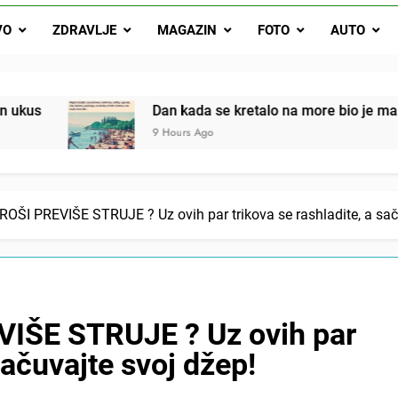
Malo kvasca i meda i cijelu noć ćete 
VO
ZDRAVLJE
MAGAZIN
FOTO
AUTO
Drži jezik za zubima, i gledaj kako se problemi smanjuju –
Dan kada se kretalo na more bio je mali praznik: Ovako je 
9 Hours Ago
ŠI PREVIŠE STRUJE ? Uz ovih par trikova se rashladite, a saču
IŠE STRUJE ? Uz ovih par
sačuvajte svoj džep!