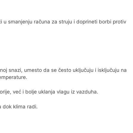
u smanjenju računa za struju i doprineti borbi protiv
noj snazi, umesto da se često uključuju i isključuju na
emperature.
ije, već i bolje uklanja vlagu iz vazduha.
 dok klima radi.