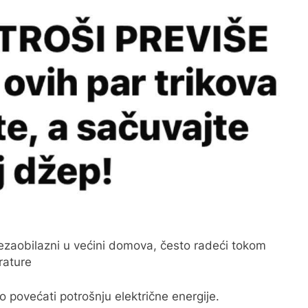
nezaobilazni u većini domova, često radeći tokom
rature
 povećati potrošnju električne energije.