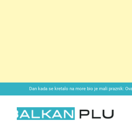
Drži jezik za zubima, i gledaj kako se problemi smanjuju –
LAG TORTA SA KUPINAMA:Kombinacija keksa, voćne svežine i čoko
Dan kada se kretalo na more bio je mali praznik: Ovak
Malo kvasca i meda i cijelu noć ćete 
Drži jezik za zubima, i gledaj kako se problemi smanjuju –
LAG TORTA SA KUPINAMA:Kombinacija keksa, voćne svežine i čoko
LKAN PLUS
Dan kada se kretalo na more bio je mali praznik: Ovak