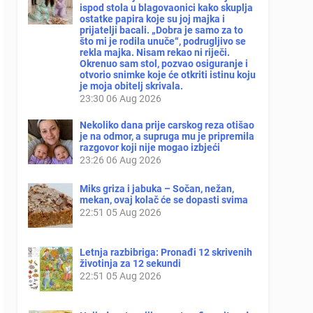
ispod stola u blagovaonici kako skuplja
ostatke papira koje su joj majka i
prijatelji bacali. „Dobra je samo za to
što mi je rodila unuče“, podrugljivo se
rekla majka. Nisam rekao ni riječi.
Okrenuo sam stol, pozvao osiguranje i
otvorio snimke koje će otkriti istinu koju
je moja obitelj skrivala.
23:30
06 Aug 2026
Nekoliko dana prije carskog reza otišao
je na odmor, a supruga mu je pripremila
razgovor koji nije mogao izbjeći
23:26
06 Aug 2026
Miks griza i jabuka – Sočan, nežan,
mekan, ovaj kolač će se dopasti svima
22:51
05 Aug 2026
Letnja razbibriga: Pronađi 12 skrivenih
životinja za 12 sekundi
22:51
05 Aug 2026