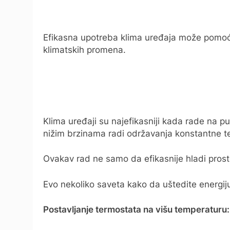
Efikasna upotreba klima uređaja može pomoći 
klimatskih promena.
Klima uređaji su najefikasniji kada rade na pu
nižim brzinama radi održavanja konstantne t
Ovakav rad ne samo da efikasnije hladi prostor
Evo nekoliko saveta kako da uštedite energiju
Postavljanje termostata na višu temperaturu: