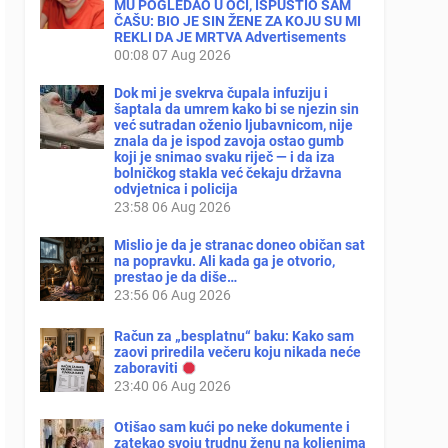
MU POGLEDAO U OČI, ISPUSTIO SAM
ČAŠU: BIO JE SIN ŽENE ZA KOJU SU MI
REKLI DA JE MRTVA Advertisements
00:08
07 Aug 2026
Dok mi je svekrva čupala infuziju i
šaptala da umrem kako bi se njezin sin
već sutradan oženio ljubavnicom, nije
znala da je ispod zavoja ostao gumb
koji je snimao svaku riječ — i da iza
bolničkog stakla već čekaju državna
odvjetnica i policija
23:58
06 Aug 2026
Mislio je da je stranac doneo običan sat
na popravku. Ali kada ga je otvorio,
prestao je da diše…
23:56
06 Aug 2026
Račun za „besplatnu“ baku: Kako sam
zaovi priredila večeru koju nikada neće
zaboraviti
23:40
06 Aug 2026
Otišao sam kući po neke dokumente i
zatekao svoju trudnu ženu na koljenima