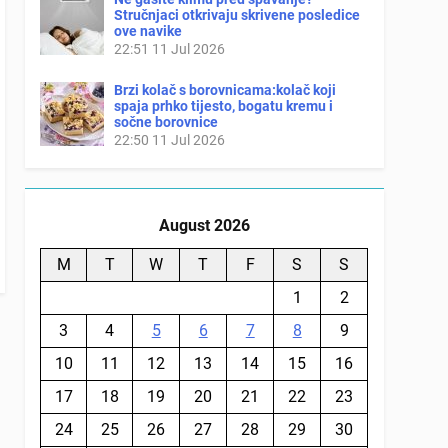
Stručnjaci otkrivaju skrivene posledice
ove navike
22:51
11 Jul 2026
Brzi kolač s borovnicama:kolač koji
spaja prhko tijesto, bogatu kremu i
sočne borovnice
22:50
11 Jul 2026
August 2026
M
T
W
T
F
S
S
1
2
3
4
5
6
7
8
9
10
11
12
13
14
15
16
17
18
19
20
21
22
23
24
25
26
27
28
29
30