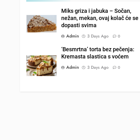
Miks griza i jabuka – Sočan,
nežan, mekan, ovaj kolač će se
dopasti svima
Admin
3 Days Ago
0
‘Besmrtna’ torta bez pečenja:
Kremasta slastica s voćem
Admin
3 Days Ago
0