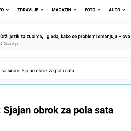
Drži jezik za zubima, i gledaj kako se problemi smanjuju –
VO
ZDRAVLJE
MAGAZIN
FOTO
AUTO
Onog dana kada je moj muž poklonio motocikl nećaku, otkrila sam 
svojim potpisom ukrao bud
SIROMAŠNI DJEČAK VRATIO JE TENISICE MOGA SINA — ALI KADA
ubima, i gledaj kako se problemi smanjuju – ove 4 stvari ne gov
SAM ČAŠU: BIO JE SIN ŽENE ZA KOJU SU M
a sa sirom: Sjajan obrok za pola sata
: Sjajan obrok za pola sata