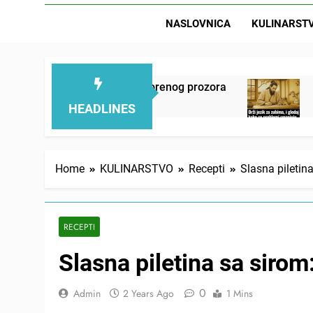
NASLOVNICA
KULINARST
irno pokraj otvorenog prozora
Drži jezik za z
2 Days Ago
HEADLINES
Home
KULINARSTVO
Recepti
Slasna piletin
RECEPTI
Slasna piletina sa sirom
0
Admin
2 Years Ago
1 Mins