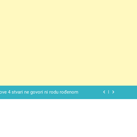
 SAM MU POGLEDAO U OČI, ISPUSTIO
I REKLI DA JE MRTVA Advertisements
spavati mirno pokraj otvorenog prozora
 ove 4 stvari ne govori ni rodu rođenom
da nije izdao samo našu kćer, nego je
ućnost koju smo joj godinama gradile
 SAM MU POGLEDAO U OČI, ISPUSTIO
I REKLI DA JE MRTVA Advertisements
spavati mirno pokraj otvorenog prozora