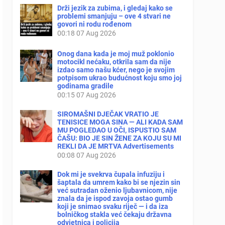
Drži jezik za zubima, i gledaj kako se
problemi smanjuju – ove 4 stvari ne
govori ni rodu rođenom
00:18
07 Aug 2026
Onog dana kada je moj muž poklonio
motocikl nećaku, otkrila sam da nije
izdao samo našu kćer, nego je svojim
potpisom ukrao budućnost koju smo joj
godinama gradile
00:15
07 Aug 2026
SIROMAŠNI DJEČAK VRATIO JE
TENISICE MOGA SINA — ALI KADA SAM
MU POGLEDAO U OČI, ISPUSTIO SAM
ČAŠU: BIO JE SIN ŽENE ZA KOJU SU MI
REKLI DA JE MRTVA Advertisements
00:08
07 Aug 2026
Dok mi je svekrva čupala infuziju i
šaptala da umrem kako bi se njezin sin
već sutradan oženio ljubavnicom, nije
znala da je ispod zavoja ostao gumb
koji je snimao svaku riječ — i da iza
bolničkog stakla već čekaju državna
odvjetnica i policija