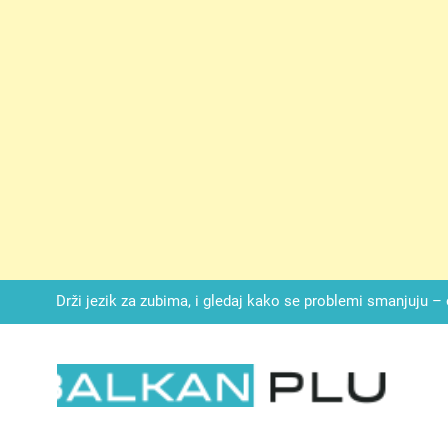
SIROMAŠNI DJEČAK VRATIO JE TENISICE MOGA SINA — ALI KADA
SAM ČAŠU: BIO JE SIN ŽENE ZA KOJU SU M
Malo kvasca i meda i cijelu noć ćete 
Drži jezik za zubima, i gledaj kako se problemi smanjuju –
Onog dana kada je moj muž poklonio motocikl nećaku, otkrila sam 
svojim potpisom ukrao bud
SIROMAŠNI DJEČAK VRATIO JE TENISICE MOGA SINA — ALI KADA
SAM ČAŠU: BIO JE SIN ŽENE ZA KOJU SU M
LKAN PLUS
Malo kvasca i meda i cijelu noć ćete 