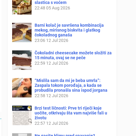
slastica s voćem
22:48
05 Aug 2026
Barni kolač je savršena kombinacija
mekog, mirisnog biskvita i glatkog
čokoladnog ganaša
23:06
12 Jul 2026
Čokoladni cheesecake možete složiti za
15 minuta, ovaj se ne peče
22:59
12 Jul 2026
“Mislila sam da mi je beba umrla”:
Zaspala tokom porođaja, a kada se
probudila pronašla sina ispod jorgana
22:58
12 Jul 2026
Brzi test ličnosti: Prve tri riječi koje
uočite, otkrivaju šta vam najviše fali u
životu
22:57
12 Jul 2026
Ne gasite klimu pred spavanje?