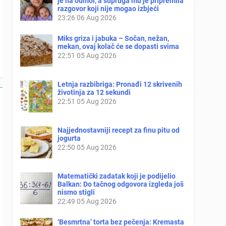
je na odmor, a supruga mu je pripremila
razgovor koji nije mogao izbjeći
23:26
06 Aug 2026
Miks griza i jabuka – Sočan, nežan,
mekan, ovaj kolač će se dopasti svima
22:51
05 Aug 2026
Letnja razbibriga: Pronađi 12 skrivenih
životinja za 12 sekundi
22:51
05 Aug 2026
Najjednostavniji recept za finu pitu od
jogurta
22:50
05 Aug 2026
Matematički zadatak koji je podijelio
Balkan: Do tačnog odgovora izgleda još
nismo stigli
22:49
05 Aug 2026
‘Besmrtna’ torta bez pečenja: Kremasta