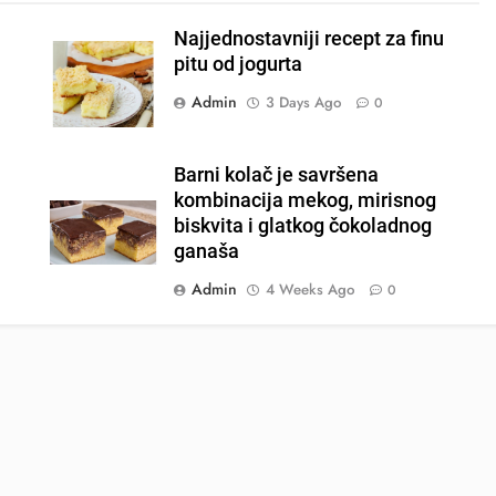
Najjednostavniji recept za finu
pitu od jogurta
Admin
3 Days Ago
0
Barni kolač je savršena
kombinacija mekog, mirisnog
biskvita i glatkog čokoladnog
ganaša
Admin
4 Weeks Ago
0