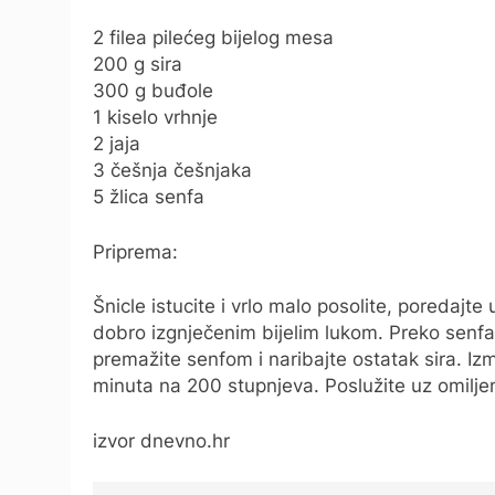
2 filea pilećeg bijelog mesa
200 g sira
300 g buđole
1 kiselo vrhnje
2 jaja
3 češnja češnjaka
5 žlica senfa
Priprema:
Šnicle istucite i vrlo malo posolite, poreda
dobro izgnječenim bijelim lukom. Preko senfa 
premažite senfom i naribajte ostatak sira. Izm
minuta na 200 stupnjeva. Poslužite uz omilje
izvor dnevno.hr