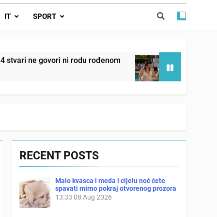
 ove 4 stvari ne govori ni rodu rođenom
IT
SPORT
da nije izdao samo našu kćer, nego je
ućnost koju smo joj godinama gradile
 SAM MU POGLEDAO U OČI, ISPUSTIO
ori ni rodu rođenom
Onog dana kada je moj muž
I REKLI DA JE MRTVA Advertisements
2 Days Ago
RECENT POSTS
Malo kvasca i meda i cijelu noć ćete
spavati mirno pokraj otvorenog prozora
13:33
08 Aug 2026