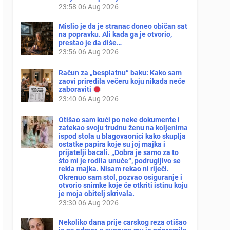
23:58
06 Aug 2026
Mislio je da je stranac doneo običan sat
na popravku. Ali kada ga je otvorio,
prestao je da diše…
23:56
06 Aug 2026
Račun za „besplatnu“ baku: Kako sam
zaovi priredila večeru koju nikada neće
zaboraviti
23:40
06 Aug 2026
Otišao sam kući po neke dokumente i
zatekao svoju trudnu ženu na koljenima
ispod stola u blagovaonici kako skuplja
ostatke papira koje su joj majka i
prijatelji bacali. „Dobra je samo za to
što mi je rodila unuče“, podrugljivo se
rekla majka. Nisam rekao ni riječi.
Okrenuo sam stol, pozvao osiguranje i
otvorio snimke koje će otkriti istinu koju
je moja obitelj skrivala.
23:30
06 Aug 2026
Nekoliko dana prije carskog reza otišao