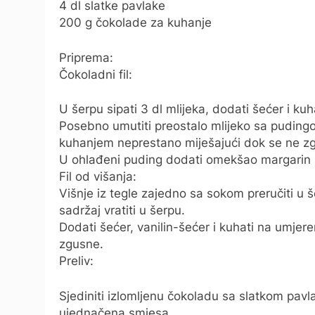
4 dl slatke pavlake
200 g čokolade za kuhanje
Priprema:
Čokoladni fil:
U šerpu sipati 3 dl mlijeka, dodati šećer i kuh
Posebno umutiti preostalo mlijeko sa pudingom 
kuhanjem neprestano miješajući dok se ne z
U ohlađeni puding dodati omekšao margarin i
Fil od višanja:
Višnje iz tegle zajedno sa sokom preručiti u še
sadržaj vratiti u šerpu.
Dodati šećer, vanilin-šećer i kuhati na umjer
zgusne.
Preliv:
Sjediniti izlomljenu čokoladu sa slatkom pavla
ujednačena smjesa.