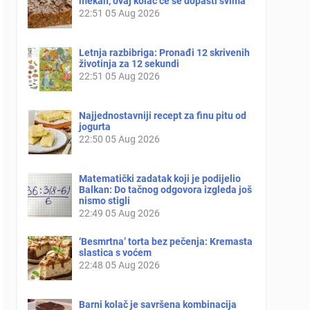
mekan, ovaj kolač će se dopasti svima
22:51
05 Aug 2026
Letnja razbibriga: Pronađi 12 skrivenih
životinja za 12 sekundi
22:51
05 Aug 2026
Najjednostavniji recept za finu pitu od
jogurta
22:50
05 Aug 2026
Matematički zadatak koji je podijelio
Balkan: Do tačnog odgovora izgleda još
nismo stigli
22:49
05 Aug 2026
‘Besmrtna’ torta bez pečenja: Kremasta
slastica s voćem
22:48
05 Aug 2026
Barni kolač je savršena kombinacija