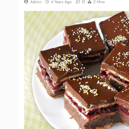
0
Admin
4 Years Ago
2 Mins