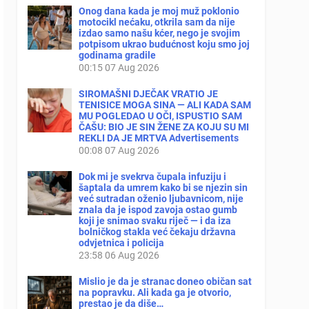
Onog dana kada je moj muž poklonio
motocikl nećaku, otkrila sam da nije
izdao samo našu kćer, nego je svojim
potpisom ukrao budućnost koju smo joj
godinama gradile
00:15
07 Aug 2026
SIROMAŠNI DJEČAK VRATIO JE
TENISICE MOGA SINA — ALI KADA SAM
MU POGLEDAO U OČI, ISPUSTIO SAM
ČAŠU: BIO JE SIN ŽENE ZA KOJU SU MI
REKLI DA JE MRTVA Advertisements
00:08
07 Aug 2026
Dok mi je svekrva čupala infuziju i
šaptala da umrem kako bi se njezin sin
već sutradan oženio ljubavnicom, nije
znala da je ispod zavoja ostao gumb
koji je snimao svaku riječ — i da iza
bolničkog stakla već čekaju državna
odvjetnica i policija
23:58
06 Aug 2026
Mislio je da je stranac doneo običan sat
na popravku. Ali kada ga je otvorio,
prestao je da diše…