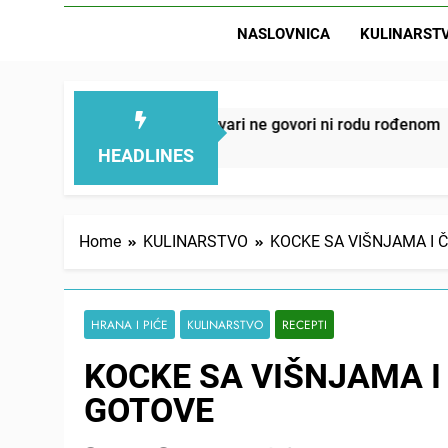
NASLOVNICA
KULINARST
D
uju – ove 4 stvari ne govori ni rodu rođenom
O
1
HEADLINES
Home
KULINARSTVO
KOCKE SA VIŠNJAMA I
HRANA I PIĆE
KULINARSTVO
RECEPTI
KOCKE SA VIŠNJAMA 
GOTOVE