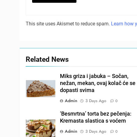
This site uses Akismet to reduce spam.
Learn how y
Related News
Miks griza i jabuka – Sočan,
nežan, mekan, ovaj kolač će se
dopasti svima
Admin
3 Days Ago
0
‘Besmrtna’ torta bez pečenja:
Kremasta slastica s voćem
Admin
3 Days Ago
0