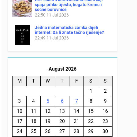
spaja prhko tijesto, bogatu kremu i
sočne borovnice
22:50
11 Jul 2026
Jedna matematička zamka dijeli
internet: Da li znate tačno rješenje?
22:49
11 Jul 2026
August 2026
M
T
W
T
F
S
S
1
2
3
4
5
6
7
8
9
10
11
12
13
14
15
16
17
18
19
20
21
22
23
24
25
26
27
28
29
30