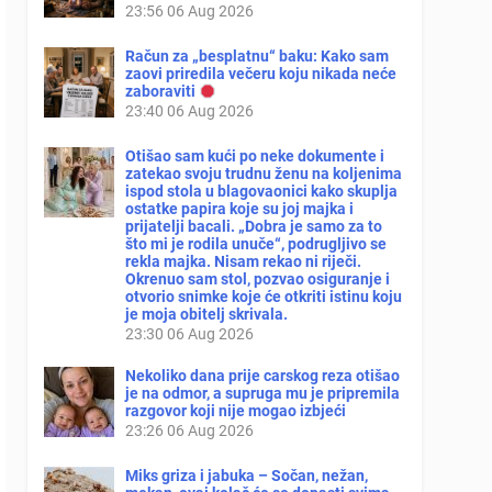
23:56
06 Aug 2026
Račun za „besplatnu“ baku: Kako sam
zaovi priredila večeru koju nikada neće
zaboraviti
23:40
06 Aug 2026
Otišao sam kući po neke dokumente i
zatekao svoju trudnu ženu na koljenima
ispod stola u blagovaonici kako skuplja
ostatke papira koje su joj majka i
prijatelji bacali. „Dobra je samo za to
što mi je rodila unuče“, podrugljivo se
rekla majka. Nisam rekao ni riječi.
Okrenuo sam stol, pozvao osiguranje i
otvorio snimke koje će otkriti istinu koju
je moja obitelj skrivala.
23:30
06 Aug 2026
Nekoliko dana prije carskog reza otišao
je na odmor, a supruga mu je pripremila
razgovor koji nije mogao izbjeći
23:26
06 Aug 2026
Miks griza i jabuka – Sočan, nežan,