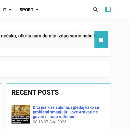
da nije izdao samo našu kćer, nego je
IT
SPORT
ućnost koju smo joj godinama gradile
 SAM MU POGLEDAO U OČI, ISPUSTIO
I REKLI DA JE MRTVA Advertisements
in sin već sutradan oženio ljubavnicom,
am da nije izdao samo našu kćer, nego je svojim potpisom ukra
 — i da iza bolničkog stakla već čekaju
državna odvjetnica i policija
RECENT POSTS
Drži jezik za zubima, i gledaj kako se
problemi smanjuju – ove 4 stvari ne
govori ni rodu rođenom
00:18
07 Aug 2026