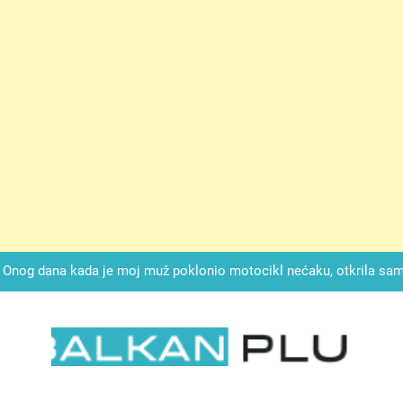
ok mi je svekrva čupala infuziju i šaptala da umrem kako bi se njez
nije znala da je ispod zavoja ostao gumb koji je snimao svaku riječ
Drži jezik za zubima, i gledaj kako se problemi smanjuju –
Onog dana kada je moj muž poklonio motocikl nećaku, otkrila sam 
svojim potpisom ukrao bud
SIROMAŠNI DJEČAK VRATIO JE TENISICE MOGA SINA — ALI KADA
SAM ČAŠU: BIO JE SIN ŽENE ZA KOJU SU M
ok mi je svekrva čupala infuziju i šaptala da umrem kako bi se njez
nije znala da je ispod zavoja ostao gumb koji je snimao svaku riječ
LKAN PLUS
Drži jezik za zubima, i gledaj kako se problemi smanjuju –