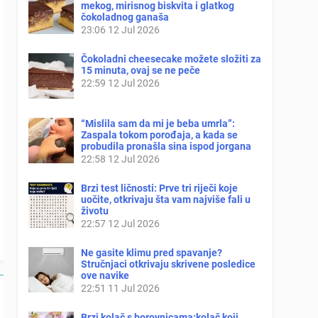
mekog, mirisnog biskvita i glatkog
čokoladnog ganaša
23:06
12 Jul 2026
Čokoladni cheesecake možete složiti za
15 minuta, ovaj se ne peče
22:59
12 Jul 2026
“Mislila sam da mi je beba umrla”:
Zaspala tokom porođaja, a kada se
probudila pronašla sina ispod jorgana
22:58
12 Jul 2026
Brzi test ličnosti: Prve tri riječi koje
uočite, otkrivaju šta vam najviše fali u
životu
22:57
12 Jul 2026
Ne gasite klimu pred spavanje?
Stručnjaci otkrivaju skrivene posledice
ove navike
22:51
11 Jul 2026
Brzi kolač s borovnicama:kolač koji