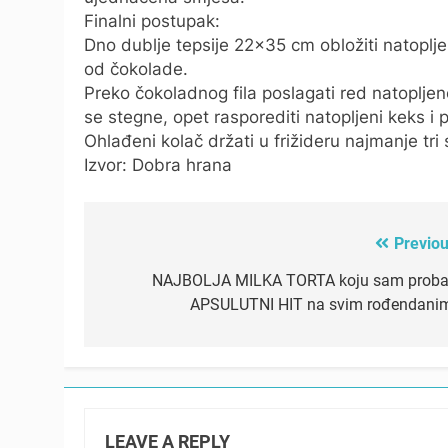
Finalni postupak:
Dno dublje tepsije 22×35 cm obložiti natoplj
od čokolade.
Preko čokoladnog fila poslagati red natopljeno
se stegne, opet rasporediti natopljeni keks i 
Ohlađeni kolač držati u frižideru najmanje tri 
Izvor: Dobra hrana
Previou
Post
navigation
NAJBOLJA MILKA TORTA koju sam proba
APSULUTNI HIT na svim rođendani
LEAVE A REPLY