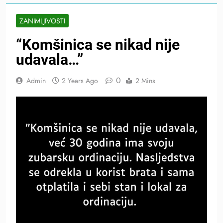
ZANIMLJIVOSTI
“Komšinica se nikad nije
udavala…”
0
Admin
2 Years Ago
2 Mins