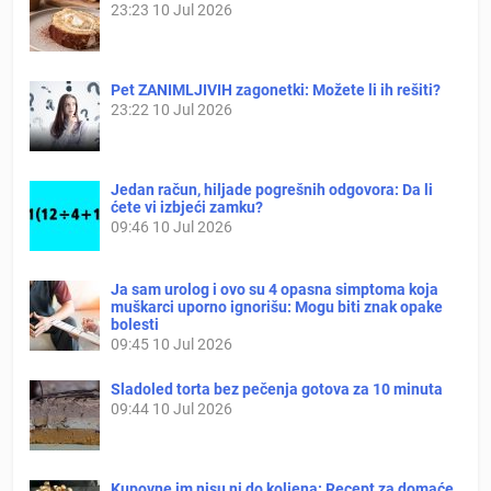
23:23
10 Jul 2026
Pet ZANIMLJIVIH zagonetki: Možete li ih rešiti?
23:22
10 Jul 2026
Jedan račun, hiljade pogrešnih odgovora: Da li
ćete vi izbjeći zamku?
09:46
10 Jul 2026
Ja sam urolog i ovo su 4 opasna simptoma koja
muškarci uporno ignorišu: Mogu biti znak opake
bolesti
09:45
10 Jul 2026
Sladoled torta bez pečenja gotova za 10 minuta
09:44
10 Jul 2026
Kupovne im nisu ni do koljena: Recept za domaće