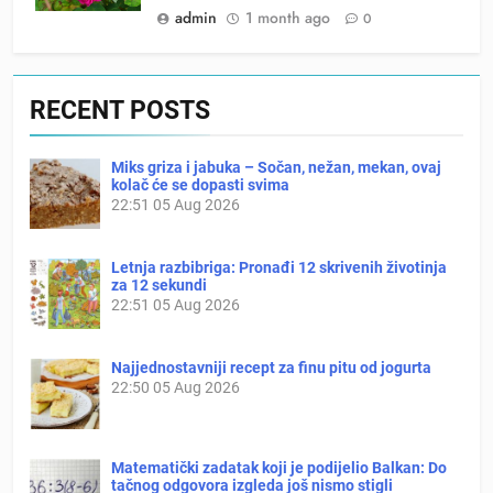
admin
1 month ago
0
RECENT POSTS
Miks griza i jabuka – Sočan, nežan, mekan, ovaj
kolač će se dopasti svima
22:51
05 Aug 2026
Letnja razbibriga: Pronađi 12 skrivenih životinja
za 12 sekundi
22:51
05 Aug 2026
Najjednostavniji recept za finu pitu od jogurta
22:50
05 Aug 2026
Matematički zadatak koji je podijelio Balkan: Do
tačnog odgovora izgleda još nismo stigli