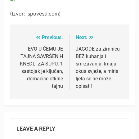
(Izvor: Ispovesti.com)
Previous:
Next:
Post
navigation
EVO U ČEMU JE
JAGODE za zimnicu
TAJNA SAVRŠENIH
BEZ kuhanja i
KNEDLI ZA SUPU: 1
smrzavanja: Imaju
sastojak je ključan,
okus svježe, a miris
domaćice otkrile
ljeta se ne može
tajnu
opisati!
LEAVE A REPLY