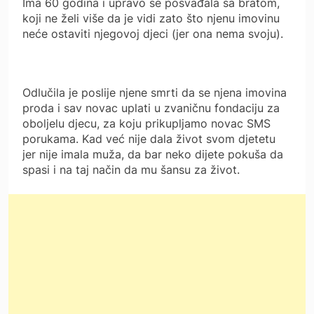
Ima 60 godina i upravo se posvađala sa bratom,
koji ne želi više da je vidi zato što njenu imovinu
neće ostaviti njegovoj djeci (jer ona nema svoju).
Odlučila je poslije njene smrti da se njena imovina
proda i sav novac uplati u zvaničnu fondaciju za
oboljelu djecu, za koju prikupljamo novac SMS
porukama. Kad već nije dala život svom djetetu
jer nije imala muža, da bar neko dijete pokuša da
spasi i na taj način da mu šansu za život.