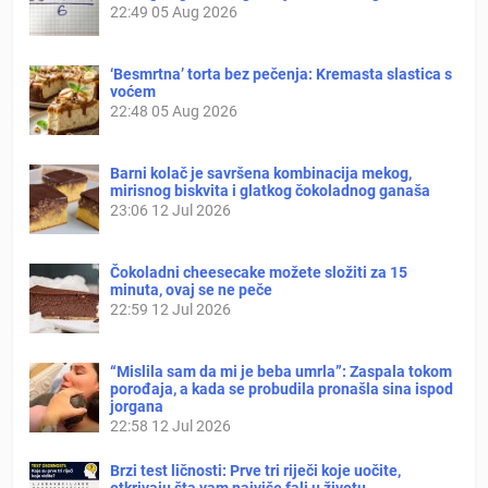
22:49
05 Aug 2026
‘Besmrtna’ torta bez pečenja: Kremasta slastica s
voćem
22:48
05 Aug 2026
Barni kolač je savršena kombinacija mekog,
mirisnog biskvita i glatkog čokoladnog ganaša
23:06
12 Jul 2026
Čokoladni cheesecake možete složiti za 15
minuta, ovaj se ne peče
22:59
12 Jul 2026
“Mislila sam da mi je beba umrla”: Zaspala tokom
porođaja, a kada se probudila pronašla sina ispod
jorgana
22:58
12 Jul 2026
Brzi test ličnosti: Prve tri riječi koje uočite,
otkrivaju šta vam najviše fali u životu