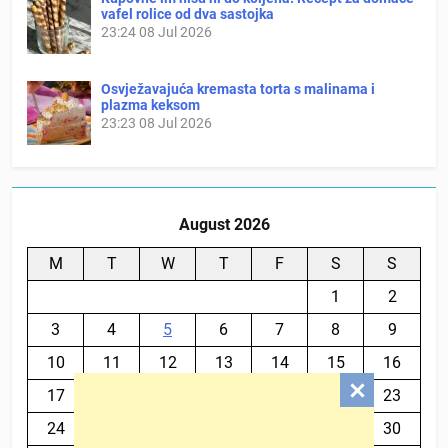
vafel rolice od dva sastojka
23:24
08 Jul 2026
Osvježavajuća kremasta torta s malinama i
plazma keksom
23:23
08 Jul 2026
August 2026
M
T
W
T
F
S
S
1
2
3
4
5
6
7
8
9
10
11
12
13
14
15
16
17
18
19
20
21
22
23
24
25
26
27
28
29
30