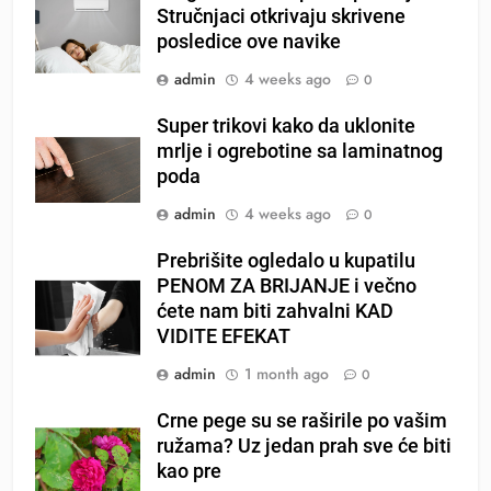
Stručnjaci otkrivaju skrivene
posledice ove navike
admin
4 weeks ago
0
Super trikovi kako da uklonite
mrlje i ogrebotine sa laminatnog
poda
admin
4 weeks ago
0
Prebrišite ogledalo u kupatilu
PENOM ZA BRIJANJE i večno
ćete nam biti zahvalni KAD
VIDITE EFEKAT
admin
1 month ago
0
Crne pege su se raširile po vašim
ružama? Uz jedan prah sve će biti
kao pre