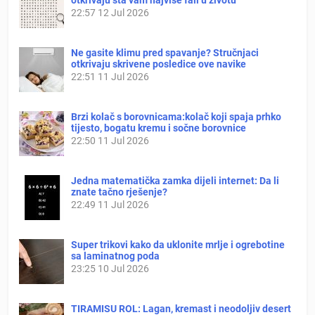
22:57
12 Jul 2026
Ne gasite klimu pred spavanje? Stručnjaci
otkrivaju skrivene posledice ove navike
22:51
11 Jul 2026
Brzi kolač s borovnicama:kolač koji spaja prhko
tijesto, bogatu kremu i sočne borovnice
22:50
11 Jul 2026
Jedna matematička zamka dijeli internet: Da li
znate tačno rješenje?
22:49
11 Jul 2026
Super trikovi kako da uklonite mrlje i ogrebotine
sa laminatnog poda
23:25
10 Jul 2026
TIRAMISU ROL: Lagan, kremast i neodoljiv desert