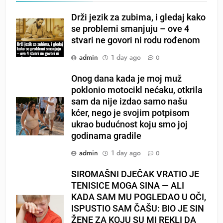
Drži jezik za zubima, i gledaj kako
se problemi smanjuju – ove 4
stvari ne govori ni rodu rođenom
admin
1 day ago
0
Onog dana kada je moj muž
poklonio motocikl nećaku, otkrila
sam da nije izdao samo našu
kćer, nego je svojim potpisom
ukrao budućnost koju smo joj
godinama gradile
admin
1 day ago
0
SIROMAŠNI DJEČAK VRATIO JE
TENISICE MOGA SINA — ALI
KADA SAM MU POGLEDAO U OČI,
ISPUSTIO SAM ČAŠU: BIO JE SIN
ŽENE ZA KOJU SU MI REKLI DA