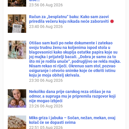
23:56
06 Aug 2026
Račun za „besplatnu“ baku: Kako sam zaovi
priredila večeru koju nikada neće zaboraviti
23:40
06 Aug 2026
Otišao sam kući po neke dokumente i zatekao
svoju trudnu ženu na koljenima ispod stola u
blagovaonici kako skuplja ostatke papira koje su
joj majka i prijatelji bacali. „Dobra je samo za to
što mi je rodila unuče“, podrugljivo se rekla majka.
Nisam rekao ni riječi. Okrenuo sam stol, pozvao
osiguranje i otvorio snimke koje će otkriti istinu
koju je moja obitelj skrivala.
23:30
06 Aug 2026
Nekoliko dana prije carskog reza otišao je na
odmor, a supruga mu je pripremila razgovor koji
nije mogao izbjeći
23:26
06 Aug 2026
Miks griza i jabuka – Sočan, nežan, mekan, ovaj
kolač će se dopasti svima
22:51
05 Aug 2026