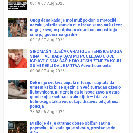
00:18
07 Aug 2026
Onog dana kada je moj muž poklonio motocikl
nećaku, otkrila sam da nije izdao samo našu kćer,
nego je svojim potpisom ukrao budućnost koju
smo joj godinama gradile
00:15
07 Aug 2026
SIROMAŠNI DJEČAK VRATIO JE TENISICE MOGA
SINA — ALI KADA SAM MU POGLEDAO U OČI,
ISPUSTIO SAM ČAŠU: BIO JE SIN ŽENE ZA KOJU
SU MI REKLI DA JE MRTVA Advertisements
00:08
07 Aug 2026
Dok mi je svekrva čupala infuziju i šaptala da
umrem kako bi se njezin sin već sutradan oženio
ljubavnicom, nije znala da je ispod zavoja ostao
gumb koji je snimao svaku riječ — i da iza
bolničkog stakla već čekaju državna odvjetnica i
policija
23:58
06 Aug 2026
Mislio je da je stranac doneo običan sat na
popravku. Ali kada ga je otvorio, prestao je da
diše…