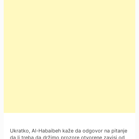
Ukratko, Al-Habaibeh kaže da odgovor na pitanje
da li treba da držimo prozore otvorene zavisi od