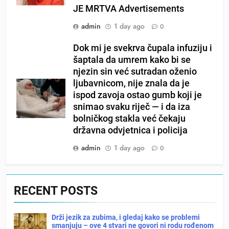
JE MRTVA Advertisements
admin
1 day ago
0
Dok mi je svekrva čupala infuziju i
šaptala da umrem kako bi se
njezin sin već sutradan oženio
ljubavnicom, nije znala da je
ispod zavoja ostao gumb koji je
snimao svaku riječ — i da iza
bolničkog stakla već čekaju
državna odvjetnica i policija
admin
1 day ago
0
RECENT POSTS
Drži jezik za zubima, i gledaj kako se problemi
smanjuju – ove 4 stvari ne govori ni rodu rođenom