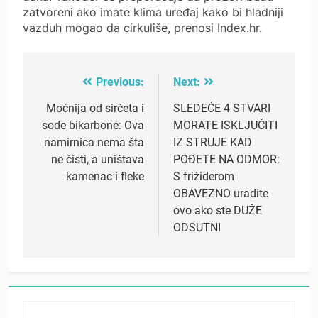
zatvoreni ako imate klima uređaj kako bi hladniji
vazduh mogao da cirkuliše, prenosi Index.hr.
Previous:
Next:
Post
navigation
Moćnija od sirćeta i
SLEDEĆE 4 STVARI
sode bikarbone: Ova
MORATE ISKLJUČITI
namirnica nema šta
IZ STRUJE KAD
ne čisti, a uništava
POĐETE NA ODMOR:
kamenac i fleke
S frižiderom
OBAVEZNO uradite
ovo ako ste DUŽE
ODSUTNI