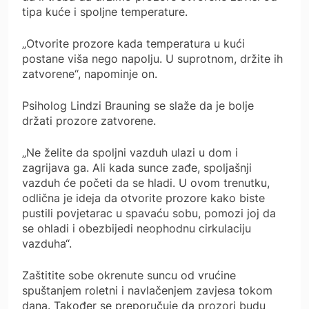
tipa kuće i spoljne temperature.
„Otvorite prozore kada temperatura u kući
postane viša nego napolju. U suprotnom, držite ih
zatvorene“, napominje on.
Psiholog Lindzi Brauning se slaže da je bolje
držati prozore zatvorene.
„Ne želite da spoljni vazduh ulazi u dom i
zagrijava ga. Ali kada sunce zađe, spoljašnji
vazduh će početi da se hladi. U ovom trenutku,
odlična je ideja da otvorite prozore kako biste
pustili povjetarac u spavaću sobu, pomozi joj da
se ohladi i obezbijedi neophodnu cirkulaciju
vazduha“.
Zaštitite sobe okrenute suncu od vrućine
spuštanjem roletni i navlačenjem zavjesa tokom
dana. Također se preporučuje da prozori budu