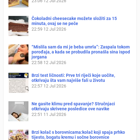
23:06
12 Jul 2026
Čokoladni cheesecake možete složiti za 15
minuta, ovaj se ne peče
22:59
12 Jul 2026
“Mislila sam da mi je beba umrla”: Zaspala tokom
porođaja, a kada se probudila pronašla sina ispod
jorgana
22:58
12 Jul 2026
Brzi test ličnosti: Prve tri riječi koje uočite,
otkrivaju šta vam najviše fali u životu
22:57
12 Jul 2026
Ne gasite klimu pred spavanje? Stručnjaci
otkrivaju skrivene posledice ove navike
22:51
11 Jul 2026
Brzi kolač s borovnicama:kolač koji spaja prhko
tijesto, bogatu kremu i sočne borovnice