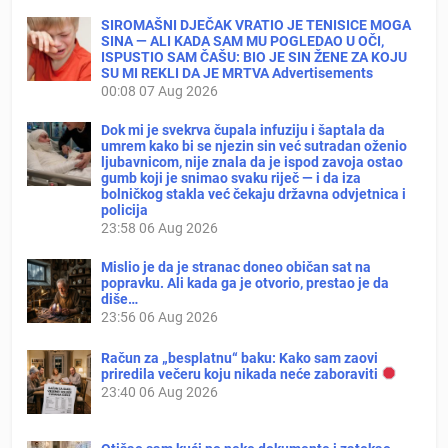
SIROMAŠNI DJEČAK VRATIO JE TENISICE MOGA
SINA — ALI KADA SAM MU POGLEDAO U OČI,
ISPUSTIO SAM ČAŠU: BIO JE SIN ŽENE ZA KOJU
SU MI REKLI DA JE MRTVA Advertisements
00:08
07 Aug 2026
Dok mi je svekrva čupala infuziju i šaptala da
umrem kako bi se njezin sin već sutradan oženio
ljubavnicom, nije znala da je ispod zavoja ostao
gumb koji je snimao svaku riječ — i da iza
bolničkog stakla već čekaju državna odvjetnica i
policija
23:58
06 Aug 2026
Mislio je da je stranac doneo običan sat na
popravku. Ali kada ga je otvorio, prestao je da
diše…
23:56
06 Aug 2026
Račun za „besplatnu“ baku: Kako sam zaovi
priredila večeru koju nikada neće zaboraviti
23:40
06 Aug 2026