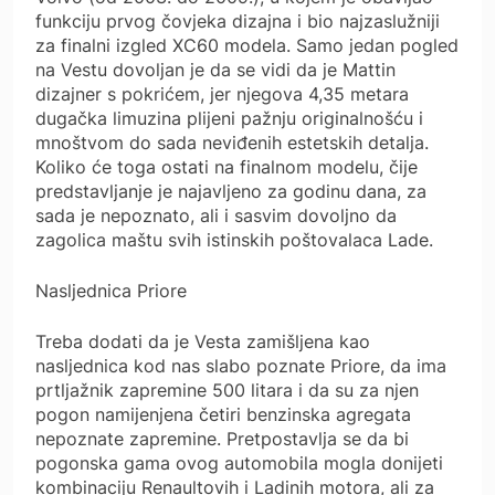
funkciju prvog čovjeka dizajna i bio najzaslužniji
za finalni izgled XC60 modela. Samo jedan pogled
na Vestu dovoljan je da se vidi da je Mattin
dizajner s pokrićem, jer njegova 4,35 metara
dugačka limuzina plijeni pažnju originalnošću i
mnoštvom do sada neviđenih estetskih detalja.
Koliko će toga ostati na finalnom modelu, čije
predstavljanje je najavljeno za godinu dana, za
sada je nepoznato, ali i sasvim dovoljno da
zagolica maštu svih istinskih poštovalaca Lade.
Nasljednica Priore
Treba dodati da je Vesta zamišljena kao
nasljednica kod nas slabo poznate Priore, da ima
prtljažnik zapremine 500 litara i da su za njen
pogon namijenjena četiri benzinska agregata
nepoznate zapremine. Pretpostavlja se da bi
pogonska gama ovog automobila mogla donijeti
kombinaciju Renaultovih i Ladinih motora, ali za