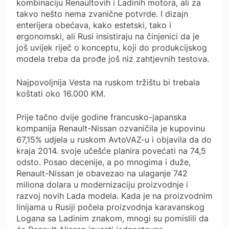
kombinaciju Renaultovih i Ladinih motora, ali za
takvo nešto nema zvanične potvrde. I dizajn
enterijera obećava, kako estetski, tako i
ergonomski, ali Rusi insistiraju na činjenici da je
još uvijek riječ o konceptu, koji do produkcijskog
modela treba da prođe još niz zahtjevnih testova.
Najpovoljnija Vesta na ruskom tržištu bi trebala
koštati oko 16.000 KM.
Prije tačno dvije godine francusko-japanska
kompanija Renault-Nissan ozvaničila je kupovinu
67,15% udjela u ruskom AvtoVAZ-u i objavila da do
kraja 2014. svoje učešće planira povećati na 74,5
odsto. Posao decenije, a po mnogima i duže,
Renault-Nissan je obavezao na ulaganje 742
miliona dolara u modernizaciju proizvodnje i
razvoj novih Lada modela. Kada je na proizvodnim
linijama u Rusiji počela proizvodnja karavanskog
Logana sa Ladinim znakom, mnogi su pomislili da