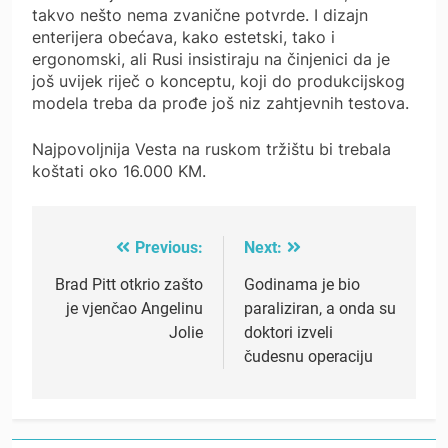
takvo nešto nema zvanične potvrde. I dizajn
enterijera obećava, kako estetski, tako i
ergonomski, ali Rusi insistiraju na činjenici da je
još uvijek riječ o konceptu, koji do produkcijskog
modela treba da prođe još niz zahtjevnih testova.
Najpovoljnija Vesta na ruskom tržištu bi trebala
koštati oko 16.000 KM.
Previous:
Next:
Post
navigation
Brad Pitt otkrio zašto
Godinama je bio
je vjenčao Angelinu
paraliziran, a onda su
Jolie
doktori izveli
čudesnu operaciju