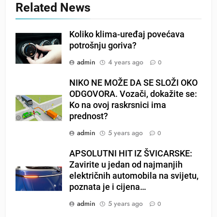
Related News
Koliko klima-uređaj povećava
potrošnju goriva?
admin
4 years ago
0
NIKO NE MOŽE DA SE SLOŽI OKO
ODGOVORA. Vozači, dokažite se:
Ko na ovoj raskrsnici ima
prednost?
admin
5 years ago
0
APSOLUTNI HIT IZ ŠVICARSKE:
Zavirite u jedan od najmanjih
električnih automobila na svijetu,
poznata je i cijena…
admin
5 years ago
0