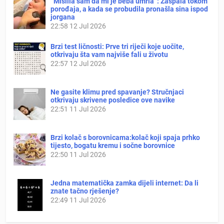
“Mislila sam da mi je beba umrla”: Zaspala tokom
porođaja, a kada se probudila pronašla sina ispod
jorgana
22:58
12 Jul 2026
Brzi test ličnosti: Prve tri riječi koje uočite,
otkrivaju šta vam najviše fali u životu
22:57
12 Jul 2026
Ne gasite klimu pred spavanje? Stručnjaci
otkrivaju skrivene posledice ove navike
22:51
11 Jul 2026
Brzi kolač s borovnicama:kolač koji spaja prhko
tijesto, bogatu kremu i sočne borovnice
22:50
11 Jul 2026
Jedna matematička zamka dijeli internet: Da li
znate tačno rješenje?
22:49
11 Jul 2026