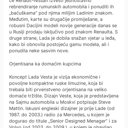
će Renault-Nissan izvesti jednostavno
rebrendiranje rumunskih automobila i ponuditi ih
„baćuškama” pod njima milijim Ladinim znakom.
Međutim, karte su drugačije promiješane, a
robusni Dacijini modeli novije generacije danas se
u Rusiji prodaju isključivo pod znakom Renaulta. S
druge strane, Lada je dobila snažan vjetar u leđa,
kako bi obnovila postojeću gamu modela, ali i
ponudila neke sasvim nove.
Orjentisana ka domaćim kupcima
Koncept Lada Vesta je vizija ekonomične i
povoljne kompaktne ruske limuzine, koja bi
trebala biti prvenstveno orjentisana na veliko
domaće tržište. Dizajn Veste, koja je predstavljena
na Sajmu automobila u Moskvi potpisuje Steve
Mattin. Iskusni engleski dizajner je prije Lade (od
1987. do 2003.) radio za Mercedes, u kojem je
dogurao do titule „Senior Designed Menager” i za
Volvo (od 2003. do 2009.), u kojem je obavljao