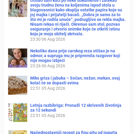
Otišao sam kući po neke dokumente i zatekao
svoju trudnu ženu na koljenima ispod stola u
blagovaonici kako skuplja ostatke papira koje su
joj majka i prijatelji bacali. „Dobra je samo za to
što mi je rodila unuče“, podrugljivo se rekla majka.
Nisam rekao ni riječi. Okrenuo sam stol, pozvao
osiguranje i otvorio snimke koje će otkriti istinu
koju je moja obitelj skrivala.
23:30
06 Aug 2026
Nekoliko dana prije carskog reza otišao je na
odmor, a supruga mu je pripremila razgovor koji
nije mogao izbjeći
23:26
06 Aug 2026
Miks griza i jabuka – Sočan, nežan, mekan, ovaj
kolač će se dopasti svima
22:51
05 Aug 2026
Letnja razbibriga: Pronađi 12 skrivenih životinja
za 12 sekundi
22:51
05 Aug 2026
Najjednostavniji recept za finu pitu od jogurta