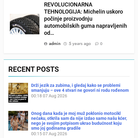
REVOLUCIONARNA
TEHNOLOGIJA: Michelin uskoro
počinje proizvodnju
automobilskih guma napravljenih
od…
admin
5 years ago
0
RECENT POSTS
Drži jezik za zubima, i gledaj kako se problemi
smanjuju – ove 4 stvari ne govori ni rodu rođenom
00:18
07 Aug 2026
Onog dana kada je moj muž poklonio motocikl
nećaku, otkrila sam da nije izdao samo našu kćer,
nego je svojim potpisom ukrao budućnost koju
smo joj godinama gradile
00:15
07 Aug 2026