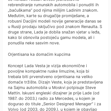
rebrendiranje rumunskih automobila i ponuditi ih
„baćuškama” pod njima milijim Ladinim znakom.
Međutim, karte su drugačije promiješane, a
robusni Dacijini modeli novije generacije danas se
u Rusiji prodaju isključivo pod znakom Renaulta. S
druge strane, Lada je dobila snažan vjetar u leđa,
kako bi obnovila postojeću gamu modela, ali i
ponudila neke sasvim nove.
Orjentisana ka domaćim kupcima
Koncept Lada Vesta je vizija ekonomične i
povoljne kompaktne ruske limuzine, koja bi
trebala biti prvenstveno orjentisana na veliko
domaće tržište. Dizajn Veste, koja je predstavljena
na Sajmu automobila u Moskvi potpisuje Steve
Mattin. Iskusni engleski dizajner je prije Lade (od
1987. do 2003.) radio za Mercedes, u kojem je
dogurao do titule „Senior Designed Menager” i za
Volvo (od 2003. do 2009.), u kojem je obavljao