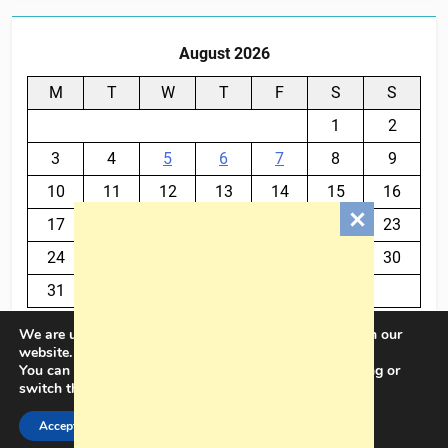
August 2026
M
T
W
T
F
S
S
1
2
3
4
5
6
7
8
9
10
11
12
13
14
15
16
17
18
19
20
21
22
23
24
25
26
27
28
29
30
31
We are using cookies to give you the best experience on our
« Jul
website.
You can find out more about which cookies we are using or
switch them off in
settings
.
BalkanPlus 2024© Powered By
.
BlazeThemes
Accept