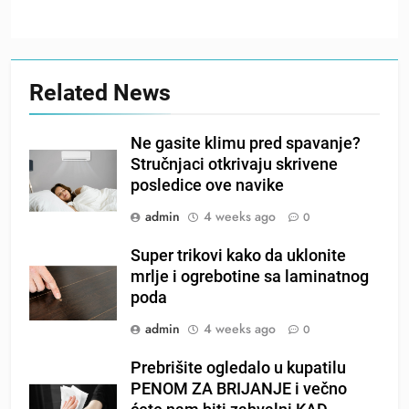
Related News
Ne gasite klimu pred spavanje?
Stručnjaci otkrivaju skrivene
posledice ove navike
admin
4 weeks ago
0
Super trikovi kako da uklonite
mrlje i ogrebotine sa laminatnog
poda
admin
4 weeks ago
0
Prebrišite ogledalo u kupatilu
PENOM ZA BRIJANJE i večno