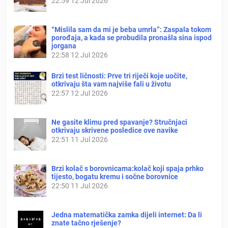
22:59
12 Jul 2026
“Mislila sam da mi je beba umrla”: Zaspala tokom
porođaja, a kada se probudila pronašla sina ispod
jorgana
22:58
12 Jul 2026
Brzi test ličnosti: Prve tri riječi koje uočite,
otkrivaju šta vam najviše fali u životu
22:57
12 Jul 2026
Ne gasite klimu pred spavanje? Stručnjaci
otkrivaju skrivene posledice ove navike
22:51
11 Jul 2026
Brzi kolač s borovnicama:kolač koji spaja prhko
tijesto, bogatu kremu i sočne borovnice
22:50
11 Jul 2026
Jedna matematička zamka dijeli internet: Da li
znate tačno rješenje?