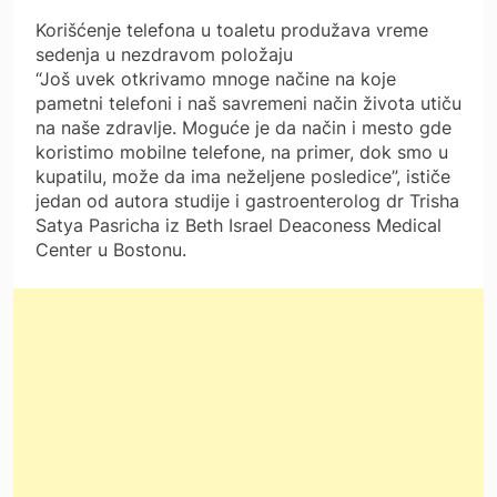
Korišćenje telefona u toaletu produžava vreme
sedenja u nezdravom položaju
“Još uvek otkrivamo mnoge načine na koje
pametni telefoni i naš savremeni način života utiču
na naše zdravlje. Moguće je da način i mesto gde
koristimo mobilne telefone, na primer, dok smo u
kupatilu, može da ima neželjene posledice”, ističe
jedan od autora studije i gastroenterolog dr Trisha
Satya Pasricha iz Beth Israel Deaconess Medical
Center u Bostonu.