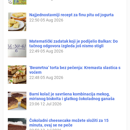
Najjednostavniji recept za finu pitu od jogurta
22:50
05 Aug 2026
Matematički zadatak koji je podijelio Balkan: Do
tačnog odgovora izgleda još nismo stigli
22:49
05 Aug 2026
‘Besmrtna’ torta bez pečenja: Kremasta slastica s
voćem
22:48
05 Aug 2026
Barni kolač je savršena kombinacija mekog,
mirisnog biskvita i glatkog čokoladnog ganaša
23:06
12 Jul 2026
Čokoladni cheesecake možete složiti za 15
minuta, ovaj se ne peče