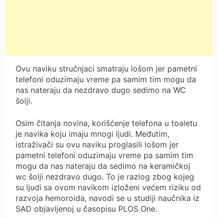
Ovu naviku stručnjaci smatraju lošom jer pametni
telefoni oduzimaju vreme pa samim tim mogu da
nas nateraju da nezdravo dugo sedimo na WC
šolji.
Osim čitanja novina, korišćenje telefona u toaletu
je navika koju imaju mnogi ljudi. Međutim,
istraživači su ovu naviku proglasili lošom jer
pametni telefoni oduzimaju vreme pa samim tim
mogu da nas nateraju da sedimo na keramičkoj
wc šolji nezdravo dugo. To je razlog zbog kojeg
su ljudi sa ovom navikom izloženi većem riziku od
razvoja hemoroida, navodi se u studiji naučnika iz
SAD objavljenoj u časopisu PLOS One.