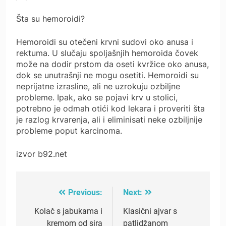
Šta su hemoroidi?
Hemoroidi su otečeni krvni sudovi oko anusa i
rektuma. U slučaju spoljašnjih hemoroida čovek
može na dodir prstom da oseti kvržice oko anusa,
dok se unutrašnji ne mogu osetiti. Hemoroidi su
neprijatne izrasline, ali ne uzrokuju ozbiljne
probleme. Ipak, ako se pojavi krv u stolici,
potrebno je odmah otići kod lekara i proveriti šta
je razlog krvarenja, ali i eliminisati neke ozbiljnije
probleme poput karcinoma.
izvor b92.net
Previous:
Next:
Post
navigation
Kolač s jabukama i
Klasični ajvar s
kremom od sira
patlidžanom