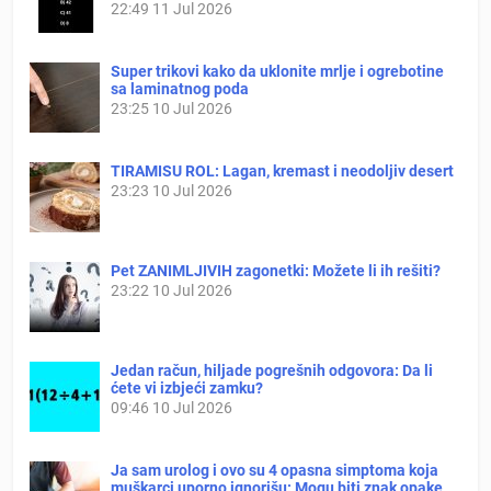
22:49
11 Jul 2026
Super trikovi kako da uklonite mrlje i ogrebotine
sa laminatnog poda
23:25
10 Jul 2026
TIRAMISU ROL: Lagan, kremast i neodoljiv desert
23:23
10 Jul 2026
Pet ZANIMLJIVIH zagonetki: Možete li ih rešiti?
23:22
10 Jul 2026
Jedan račun, hiljade pogrešnih odgovora: Da li
ćete vi izbjeći zamku?
09:46
10 Jul 2026
Ja sam urolog i ovo su 4 opasna simptoma koja
muškarci uporno ignorišu: Mogu biti znak opake