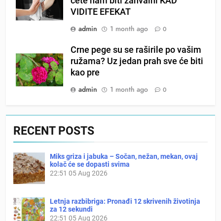
ćete nam biti zahvalni KAD
VIDITE EFEKAT
admin
1 month ago
0
Crne pege su se raširile po vašim
ružama? Uz jedan prah sve će biti
kao pre
admin
1 month ago
0
RECENT POSTS
Miks griza i jabuka – Sočan, nežan, mekan, ovaj
kolač će se dopasti svima
22:51
05 Aug 2026
Letnja razbibriga: Pronađi 12 skrivenih životinja
za 12 sekundi
22:51
05 Aug 2026