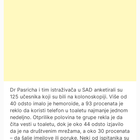
Dr Pasricha i tim istraživača u SAD anketirali su
125 učesnika koji su bili na kolonoskopiji. Više od
40 odsto imalo je hemoroide, a 93 procenata je
reklo da koristi telefon u toaletu najmanje jednom
nedeljno. Otprilike polovina te grupe rekla je da
čita vesti u toaletu, dok je oko 44 odsto izjavilo
da je na društvenim mrežama, a oko 30 procenata
– da šalje imejlove ili poruke. Neki od ispitanika su