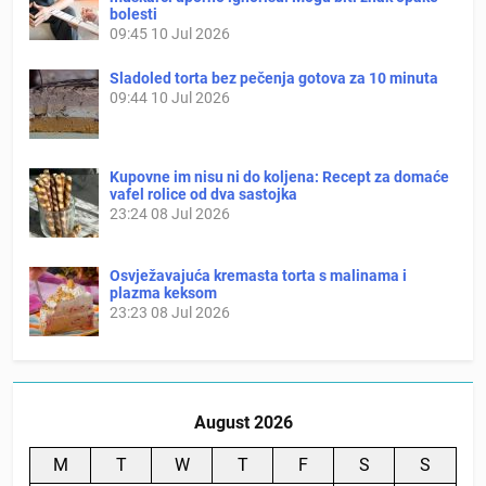
bolesti
09:45
10 Jul 2026
Sladoled torta bez pečenja gotova za 10 minuta
09:44
10 Jul 2026
Kupovne im nisu ni do koljena: Recept za domaće
vafel rolice od dva sastojka
23:24
08 Jul 2026
Osvježavajuća kremasta torta s malinama i
plazma keksom
23:23
08 Jul 2026
August 2026
M
T
W
T
F
S
S