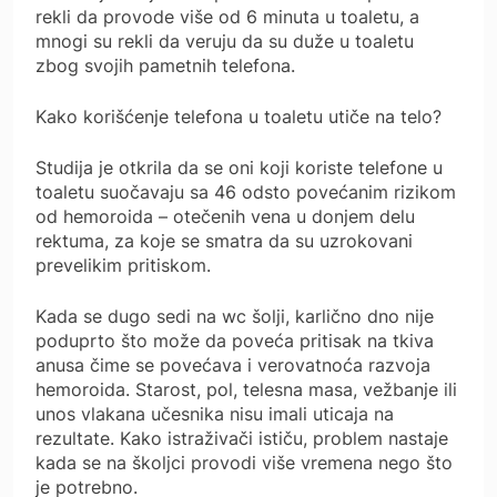
rekli da provode više od 6 minuta u toaletu, a
mnogi su rekli da veruju da su duže u toaletu
zbog svojih pametnih telefona.
Kako korišćenje telefona u toaletu utiče na telo?
Studija je otkrila da se oni koji koriste telefone u
toaletu suočavaju sa 46 odsto povećanim rizikom
od hemoroida – otečenih vena u donjem delu
rektuma, za koje se smatra da su uzrokovani
prevelikim pritiskom.
Kada se dugo sedi na wc šolji, karlično dno nije
poduprto što može da poveća pritisak na tkiva
anusa čime se povećava i verovatnoća razvoja
hemoroida. Starost, pol, telesna masa, vežbanje ili
unos vlakana učesnika nisu imali uticaja na
rezultate. Kako istraživači ističu, problem nastaje
kada se na školjci provodi više vremena nego što
je potrebno.