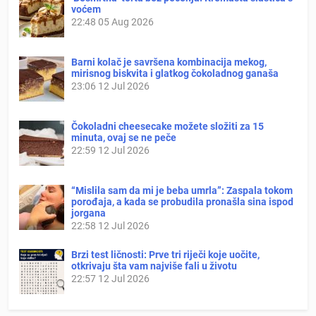
voćem
22:48
05 Aug 2026
Barni kolač je savršena kombinacija mekog,
mirisnog biskvita i glatkog čokoladnog ganaša
23:06
12 Jul 2026
Čokoladni cheesecake možete složiti za 15
minuta, ovaj se ne peče
22:59
12 Jul 2026
“Mislila sam da mi je beba umrla”: Zaspala tokom
porođaja, a kada se probudila pronašla sina ispod
jorgana
22:58
12 Jul 2026
Brzi test ličnosti: Prve tri riječi koje uočite,
otkrivaju šta vam najviše fali u životu
22:57
12 Jul 2026