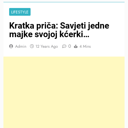
LIFESTYLE
Kratka priča: Savjeti jedne
majke svojoj kćerki…
0
Admin
12 Years Ago
4 Mins