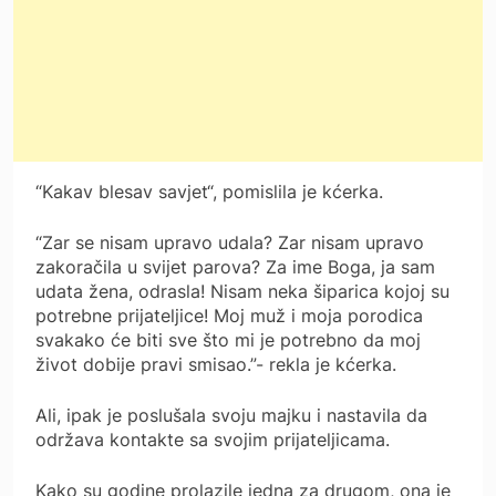
“Kakav blesav savjet“, pomislila je kćerka.
“Zar se nisam upravo udala? Zar nisam upravo
zakoračila u svijet parova? Za ime Boga, ja sam
udata žena, odrasla! Nisam neka šiparica kojoj su
potrebne prijateljice! Moj muž i moja porodica
svakako će biti sve što mi je potrebno da moj
život dobije pravi smisao.”- rekla je kćerka.
Ali, ipak je poslušala svoju majku i nastavila da
održava kontakte sa svojim prijateljicama.
Kako su godine prolazile jedna za drugom, ona je