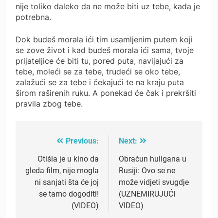
nije toliko daleko da ne može biti uz tebe, kada je
potrebna.
Dok budeš morala ići tim usamljenim putem koji
se zove život i kad budeš morala ići sama, tvoje
prijateljice će biti tu, pored puta, navijajući za
tebe, moleći se za tebe, trudeći se oko tebe,
zalažući se za tebe i čekajući te na kraju puta
širom raširenih ruku. A ponekad će čak i prekršiti
pravila zbog tebe.
Previous:
Next:
Post
navigation
Otišla je u kino da
Obračun huligana u
gleda film, nije mogla
Rusiji: Ovo se ne
ni sanjati šta će joj
može vidjeti svugdje
se tamo dogoditi!
(UZNEMIRUJUĆI
(VIDEO)
VIDEO)