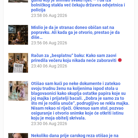
bolničkog stakla već čekaju državna odvjetnica i
policija
23:58
06 Aug 2026
Mislio je da je stranac doneo običan sat na
popravku. Ali kada ga je otvorio, prestao je da
diše…
23:56
06 Aug 2026
Račun za „besplatnu“ baku: Kako sam zaovi
priredila večeru koju nikada neće zaboraviti
23:40
06 Aug 2026
Otišao sam kući po neke dokumente i zatekao
svoju trudnu ženu na koljenima ispod stola u
blagovaonici kako skuplja ostatke papira koje su
joj majka i prijatelji bacali. „Dobra je samo za to
što mi je rodila unuče“, podrugljivo se rekla majka.
Nisam rekao ni riječi. Okrenuo sam stol, pozvao
osiguranje i otvorio snimke koje će otkriti istinu
koju je moja obitelj skrivala.
23:30
06 Aug 2026
Nekoliko dana prije carskog reza otišao je na