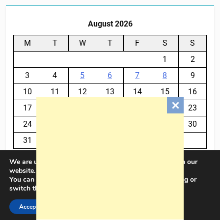
August 2026
M
T
W
T
F
S
S
1
2
3
4
5
6
7
8
9
10
11
12
13
14
15
16
17
18
19
20
21
22
23
24
25
26
27
28
29
30
31
We are using cookies to give you the best experience on our
« Jul
website.
You can find out more about which cookies we are using or
switch them off in
settings
.
BalkanPlus 2024© Powered By
.
BlazeThemes
Accept