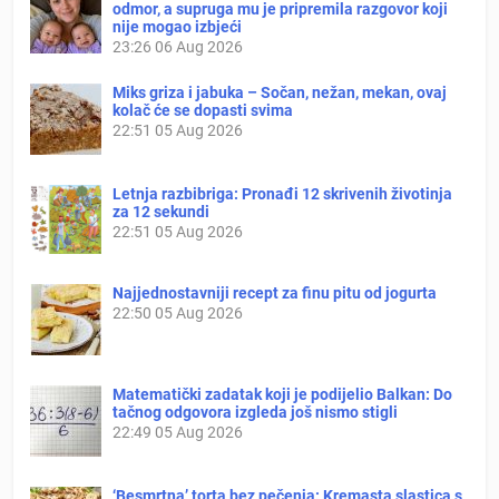
odmor, a supruga mu je pripremila razgovor koji
nije mogao izbjeći
23:26
06 Aug 2026
Miks griza i jabuka – Sočan, nežan, mekan, ovaj
kolač će se dopasti svima
22:51
05 Aug 2026
Letnja razbibriga: Pronađi 12 skrivenih životinja
za 12 sekundi
22:51
05 Aug 2026
Najjednostavniji recept za finu pitu od jogurta
22:50
05 Aug 2026
Matematički zadatak koji je podijelio Balkan: Do
tačnog odgovora izgleda još nismo stigli
22:49
05 Aug 2026
‘Besmrtna’ torta bez pečenja: Kremasta slastica s