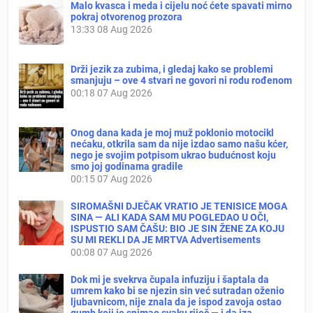
Malo kvasca i meda i cijelu noć ćete spavati mirno
pokraj otvorenog prozora
13:33
08 Aug 2026
Drži jezik za zubima, i gledaj kako se problemi
smanjuju – ove 4 stvari ne govori ni rodu rođenom
00:18
07 Aug 2026
Onog dana kada je moj muž poklonio motocikl
nećaku, otkrila sam da nije izdao samo našu kćer,
nego je svojim potpisom ukrao budućnost koju
smo joj godinama gradile
00:15
07 Aug 2026
SIROMAŠNI DJEČAK VRATIO JE TENISICE MOGA
SINA — ALI KADA SAM MU POGLEDAO U OČI,
ISPUSTIO SAM ČAŠU: BIO JE SIN ŽENE ZA KOJU
SU MI REKLI DA JE MRTVA Advertisements
00:08
07 Aug 2026
Dok mi je svekrva čupala infuziju i šaptala da
umrem kako bi se njezin sin već sutradan oženio
ljubavnicom, nije znala da je ispod zavoja ostao
gumb koji je snimao svaku riječ — i da iza