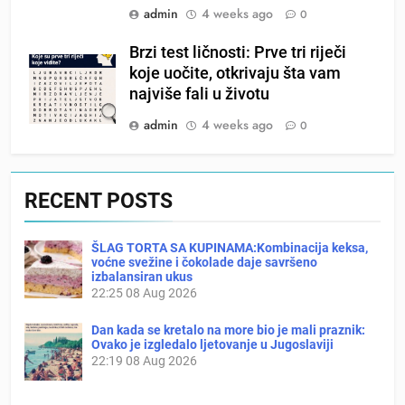
admin
4 weeks ago
0
Brzi test ličnosti: Prve tri riječi
koje uočite, otkrivaju šta vam
najviše fali u životu
admin
4 weeks ago
0
RECENT POSTS
ŠLAG TORTA SA KUPINAMA:Kombinacija keksa,
voćne svežine i čokolade daje savršeno
izbalansiran ukus
22:25
08 Aug 2026
Dan kada se kretalo na more bio je mali praznik:
Ovako je izgledalo ljetovanje u Jugoslaviji
22:19
08 Aug 2026