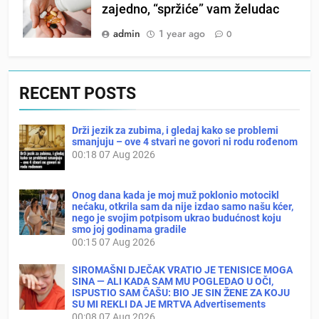
zajedno, “spržiće” vam želudac
admin
1 year ago
0
RECENT POSTS
Drži jezik za zubima, i gledaj kako se problemi
smanjuju – ove 4 stvari ne govori ni rodu rođenom
00:18
07 Aug 2026
Onog dana kada je moj muž poklonio motocikl
nećaku, otkrila sam da nije izdao samo našu kćer,
nego je svojim potpisom ukrao budućnost koju
smo joj godinama gradile
00:15
07 Aug 2026
SIROMAŠNI DJEČAK VRATIO JE TENISICE MOGA
SINA — ALI KADA SAM MU POGLEDAO U OČI,
ISPUSTIO SAM ČAŠU: BIO JE SIN ŽENE ZA KOJU
SU MI REKLI DA JE MRTVA Advertisements
00:08
07 Aug 2026