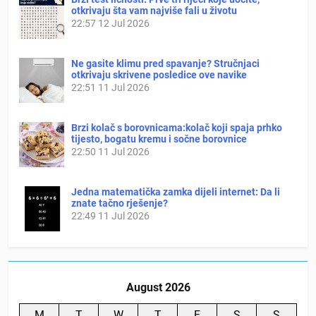
otkrivaju šta vam najviše fali u životu
22:57
12 Jul 2026
Ne gasite klimu pred spavanje? Stručnjaci
otkrivaju skrivene posledice ove navike
22:51
11 Jul 2026
Brzi kolač s borovnicama:kolač koji spaja prhko
tijesto, bogatu kremu i sočne borovnice
22:50
11 Jul 2026
Jedna matematička zamka dijeli internet: Da li
znate tačno rješenje?
22:49
11 Jul 2026
August 2026
M
T
W
T
F
S
S