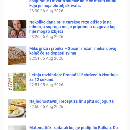
osiguranje i otvorio snimke koje će otkriti istinu
koju je moja obitelj skrivala.
23:30
06 Aug 2026
Nekoliko dana prije carskog reza otišao je na
odmor, a supruga mu je pripremila razgovor koji
nije mogao izbjeći
23:26
06 Aug 2026
Miks griza i jabuka – Sočan, nežan, mekan, ovaj
kolač će se dopasti svima
22:51
05 Aug 2026
Letnja razbibriga: Pronađi 12 skrivenih životinja
za 12 sekundi
22:51
05 Aug 2026
Najjednostavniji recept za finu pitu od jogurta
22:50
05 Aug 2026
Matematički zadatak koji je podijelio Balkan: Do