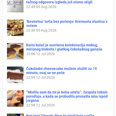
tačnog odgovora izgleda još nismo stigli
22:49
05 Aug 2026
‘Besmrtna’ torta bez pečenja: Kremasta slastica s
voćem
22:48
05 Aug 2026
Barni kolač je savršena kombinacija mekog,
mirisnog biskvita i glatkog čokoladnog ganaša
23:06
12 Jul 2026
Čokoladni cheesecake možete složiti za 15
minuta, ovaj se ne peče
22:59
12 Jul 2026
“Mislila sam da mi je beba umrla”: Zaspala tokom
porođaja, a kada se probudila pronašla sina ispod
jorgana
22:58
12 Jul 2026
Brzi test ličnosti: Prve tri riječi koje uočite,