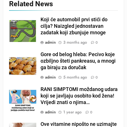
Related News
Koji će automobil prvi stići do
cilja? Naizgled jednostavan
zadatak koji zbunjuje mnoge
admin
3 months ago
0
Gore od belog hleba: Pecivo koje
ozbiljno šteti pankreasu, a mnogi
ga biraju za doručak
admin
5 months ago
0
RANI SIMPTOMI moždanog udara
koji se javljaju osobito kod žena!
Vrijedi znati o njima…
admin
1 year ago
0
Ove vitamine nipošto ne uzimajte