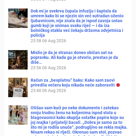
Dok mi je svekrva čupala infuziju i šaptala da
umrem kako bi se njezin sin već sutradan oženio
ljubavnicom, nije znala da je ispod zavoja ostao
gumb koji je snimao svaku riječ — i da iza
bolničkog stakla već čekaju državna odvjetnica i
policija
23:58
06 Aug 2026
Mislio je da je stranac doneo običan sat na
popravku. Ali kada ga je otvorio, prestao je da
diše…
23:56
06 Aug 2026
Račun za „besplatnu“ baku: Kako sam zaovi
priredila večeru koju nikada neće zaboraviti
23:40
06 Aug 2026
Otišao sam kući po neke dokumente i zatekao
svoju trudnu ženu na koljenima ispod stola u
blagovaonici kako skuplja ostatke papira koje su
joj majka i prijatelji bacali. „Dobra je samo za to
što mi je rodila unuče“, podrugljivo se rekla majka.
Nisam rekao ni riječi. Okrenuo sam stol, pozvao