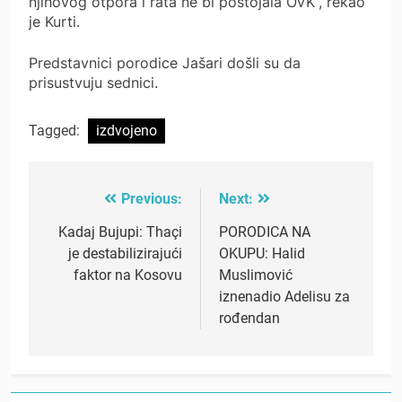
njihovog otpora i rata ne bi postojala OVK”, rekao
je Kurti.
Predstavnici porodice Jašari došli su da
prisustvuju sednici.
Tagged:
izdvojeno
Previous:
Next:
Post
navigation
Kadaj Bujupi: Thaçi
PORODICA NA
je destabilizirajući
OKUPU: Halid
faktor na Kosovu
Muslimović
iznenadio Adelisu za
rođendan