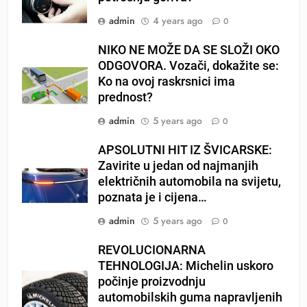
admin
4 years ago
0
NIKO NE MOŽE DA SE SLOŽI OKO
ODGOVORA. Vozači, dokažite se:
Ko na ovoj raskrsnici ima
prednost?
admin
5 years ago
0
APSOLUTNI HIT IZ ŠVICARSKE:
Zavirite u jedan od najmanjih
električnih automobila na svijetu,
poznata je i cijena…
admin
5 years ago
0
REVOLUCIONARNA
TEHNOLOGIJA: Michelin uskoro
počinje proizvodnju
automobilskih guma napravljenih