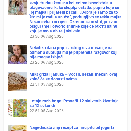
svoju trudnu ženu na koljenima ispod stola u
blagovaonici kako skuplja ostatke papira koje su
joj majka i prijatelji bacali. „Dobra je samo za to
što mi je rodila unuče“, podrugljivo se rekla majka.
Nisam rekao ni riječi. Okrenuo sam stol, pozvao
osiguranje i otvorio snimke koje će otkriti istinu
koju je moja obitelj skrivala.
23:30
06 Aug 2026
Nekoliko dana prije carskog reza otišao je na
odmor, a supruga mu je pripremila razgovor koji
nije mogao izbjeći
23:26
06 Aug 2026
Miks griza i jabuka – Sočan, nežan, mekan, ovaj
kolač će se dopasti svima
22:51
05 Aug 2026
Letnja razbibriga: Pronađi 12 skrivenih životinja
za 12 sekundi
22:51
05 Aug 2026
Najjednostavniji recept za finu pitu od jogurta