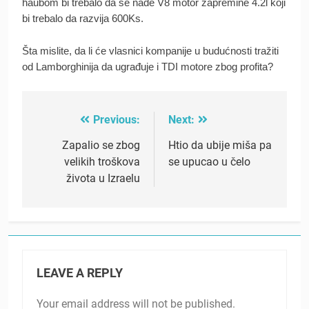
haubom bi trebalo da se nađe V8 motor zapremine 4.2l koji
bi trebalo da razvija 600Ks.
Šta mislite, da li će vlasnici kompanije u budućnosti tražiti
od Lamborghinija da ugrađuje i TDI motore zbog profita?
Previous:
Next:
Post
navigation
Zapalio se zbog
Htio da ubije miša pa
velikih troškova
se upucao u čelo
života u Izraelu
LEAVE A REPLY
Your email address will not be published.