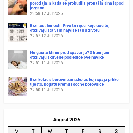
porođaja, a kada se probudila pronašla sina ispod
jorgana
22:58
12 Jul 2026
Brzi test ličnosti: Prve tri riječi koje uočite,
otkrivaju šta vam najviše fali u životu
22:57
12 Jul 2026
Ne gasite klimu pred spavanje? Stručnjaci
otkrivaju skrivene posledice ove navike
22:51
11 Jul 2026
Brzi kolač s borovnicama:kolač koji spaja prhko
tijesto, bogatu kremu i sočne borovnice
22:50
11 Jul 2026
August 2026
M
T
W
T
F
S
S