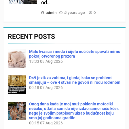
od…
admin
5 years ago
0
RECENT POSTS
Malo kvasca i meda i cijelu noć ćete spavati mirno
pokraj otvorenog prozora
13:33
08 Aug 2026
Drži jezik za zubima, i gledaj kako se problemi
smanjuju – ove 4 stvari ne govori ni rodu rođenom
00:18
07 Aug 2026
Onog dana kada je moj muž poklonio motocikl
nećaku, otkrila sam da nije izdao samo našu kćer,
nego je svojim potpisom ukrao budućnost koju
smo joj godinama gradile
00:15
07 Aug 2026