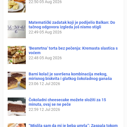
22:50
05 Aug 2026
Matematički zadatak koji je podijelio Balkan: Do
tačnog odgovora izgleda još nismo stigli
22:49
05 Aug 2026
‘Besmrtna’ torta bez pečenja: Kremasta slastica s
voćem
22:48
05 Aug 2026
Barni kolač je savršena kombinacija mekog,
mirisnog biskvita i glatkog čokoladnog ganaša
23:06
12 Jul 2026
Čokoladni cheesecake možete složiti za 15
minuta, ovaj se ne peče
22:59
12 Jul 2026
“Mislila sam da mi je beba umrla”: Zaspala tokom