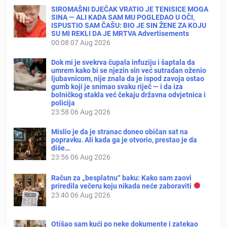
SIROMAŠNI DJEČAK VRATIO JE TENISICE MOGA
SINA — ALI KADA SAM MU POGLEDAO U OČI,
ISPUSTIO SAM ČAŠU: BIO JE SIN ŽENE ZA KOJU
SU MI REKLI DA JE MRTVA Advertisements
00:08
07 Aug 2026
Dok mi je svekrva čupala infuziju i šaptala da
umrem kako bi se njezin sin već sutradan oženio
ljubavnicom, nije znala da je ispod zavoja ostao
gumb koji je snimao svaku riječ — i da iza
bolničkog stakla već čekaju državna odvjetnica i
policija
23:58
06 Aug 2026
Mislio je da je stranac doneo običan sat na
popravku. Ali kada ga je otvorio, prestao je da
diše…
23:56
06 Aug 2026
Račun za „besplatnu“ baku: Kako sam zaovi
priredila večeru koju nikada neće zaboraviti
23:40
06 Aug 2026
Otišao sam kući po neke dokumente i zatekao