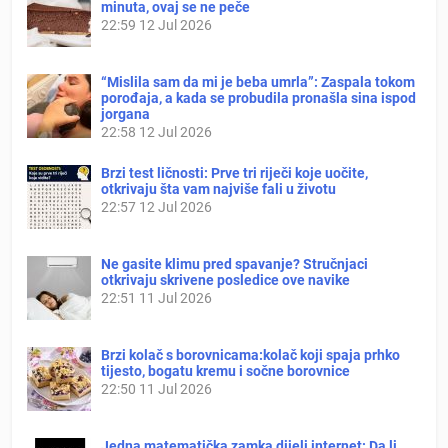
minuta, ovaj se ne peče
22:59
12 Jul 2026
“Mislila sam da mi je beba umrla”: Zaspala tokom
porođaja, a kada se probudila pronašla sina ispod
jorgana
22:58
12 Jul 2026
Brzi test ličnosti: Prve tri riječi koje uočite,
otkrivaju šta vam najviše fali u životu
22:57
12 Jul 2026
Ne gasite klimu pred spavanje? Stručnjaci
otkrivaju skrivene posledice ove navike
22:51
11 Jul 2026
Brzi kolač s borovnicama:kolač koji spaja prhko
tijesto, bogatu kremu i sočne borovnice
22:50
11 Jul 2026
Jedna matematička zamka dijeli internet: Da li