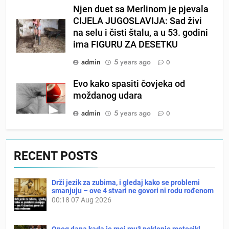
Njen duet sa Merlinom je pjevala
CIJELA JUGOSLAVIJA: Sad živi
na selu i čisti štalu, a u 53. godini
ima FIGURU ZA DESETKU
admin
5 years ago
0
Evo kako spasiti čovjeka od
moždanog udara
admin
5 years ago
0
RECENT POSTS
Drži jezik za zubima, i gledaj kako se problemi
smanjuju – ove 4 stvari ne govori ni rodu rođenom
00:18
07 Aug 2026
Onog dana kada je moj muž poklonio motocikl