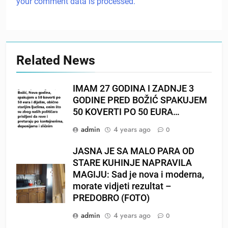
your comment data is processed.
Related News
IMAM 27 GODINA I ZADNJE 3
GODINE PRED BOŽIĆ SPAKUJEM
50 KOVERTI PO 50 EURA…
admin
4 years ago
0
JASNA JE SA MALO PARA OD
STARE KUHINJE NAPRAVILA
MAGIJU: Sad je nova i moderna,
morate vidjeti rezultat –
PREDOBRO (FOTO)
admin
4 years ago
0