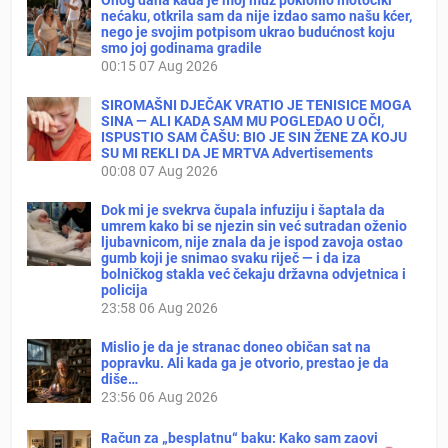
nećaku, otkrila sam da nije izdao samo našu kćer,
nego je svojim potpisom ukrao budućnost koju
smo joj godinama gradile
00:15
07 Aug 2026
SIROMAŠNI DJEČAK VRATIO JE TENISICE MOGA
SINA — ALI KADA SAM MU POGLEDAO U OČI,
ISPUSTIO SAM ČAŠU: BIO JE SIN ŽENE ZA KOJU
SU MI REKLI DA JE MRTVA Advertisements
00:08
07 Aug 2026
Dok mi je svekrva čupala infuziju i šaptala da
umrem kako bi se njezin sin već sutradan oženio
ljubavnicom, nije znala da je ispod zavoja ostao
gumb koji je snimao svaku riječ — i da iza
bolničkog stakla već čekaju državna odvjetnica i
policija
23:58
06 Aug 2026
Mislio je da je stranac doneo običan sat na
popravku. Ali kada ga je otvorio, prestao je da
diše…
23:56
06 Aug 2026
Račun za „besplatnu“ baku: Kako sam zaovi