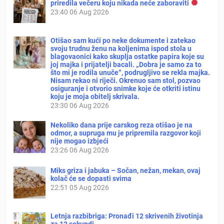
priredila večeru koju nikada neće zaboraviti
23:40
06 Aug 2026
Otišao sam kući po neke dokumente i zatekao
svoju trudnu ženu na koljenima ispod stola u
blagovaonici kako skuplja ostatke papira koje su
joj majka i prijatelji bacali. „Dobra je samo za to
što mi je rodila unuče“, podrugljivo se rekla majka.
Nisam rekao ni riječi. Okrenuo sam stol, pozvao
osiguranje i otvorio snimke koje će otkriti istinu
koju je moja obitelj skrivala.
23:30
06 Aug 2026
Nekoliko dana prije carskog reza otišao je na
odmor, a supruga mu je pripremila razgovor koji
nije mogao izbjeći
23:26
06 Aug 2026
Miks griza i jabuka – Sočan, nežan, mekan, ovaj
kolač će se dopasti svima
22:51
05 Aug 2026
Letnja razbibriga: Pronađi 12 skrivenih životinja
za 12 sekundi