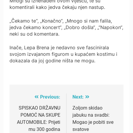
Mnogi su iznenađeni ovom viješću, te su
komentirali kako jedva čekaju njen nastup.
„Čekamo te“, „Konačno“, „Mnogo si nam falila,
jedva čekamo koncert“, „Dobro došla“, „“Napokon“,
neki su od komentara.
Inače, Lepa Brena je nedavno sve fascinirala
svojom izvajanom figurom u kupaćem kostimu i
dokazala da joj godine ništa ne mogu.
Previous:
Next:
Post
navigation
SPISKAO DRŽAVNU
Zoljom skidao
POMOĆ NA SKUPE
jabuku na svadbi:
AUTOMOBILE: Prijeti
Mogao je pobiti sve
mu 300 godina
svatove