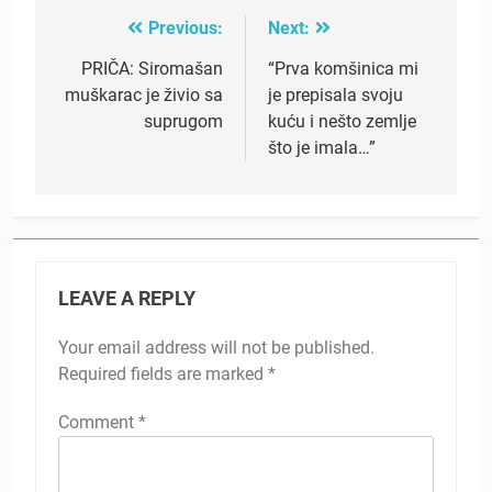
Previous:
Next:
Post
navigation
PRIČA: Siromašan
“Prva komšinica mi
muškarac je živio sa
je prepisala svoju
suprugom
kuću i nešto zemlje
što je imala…”
LEAVE A REPLY
Your email address will not be published.
Required fields are marked
*
Comment
*