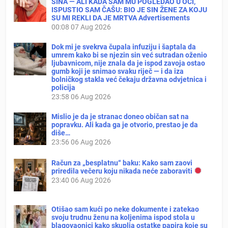
SINA — ALI KADA SAM MU POGLEDAO U OČI,
ISPUSTIO SAM ČAŠU: BIO JE SIN ŽENE ZA KOJU
SU MI REKLI DA JE MRTVA Advertisements
00:08
07 Aug 2026
Dok mi je svekrva čupala infuziju i šaptala da
umrem kako bi se njezin sin već sutradan oženio
ljubavnicom, nije znala da je ispod zavoja ostao
gumb koji je snimao svaku riječ — i da iza
bolničkog stakla već čekaju državna odvjetnica i
policija
23:58
06 Aug 2026
Mislio je da je stranac doneo običan sat na
popravku. Ali kada ga je otvorio, prestao je da
diše…
23:56
06 Aug 2026
Račun za „besplatnu“ baku: Kako sam zaovi
priredila večeru koju nikada neće zaboraviti
23:40
06 Aug 2026
Otišao sam kući po neke dokumente i zatekao
svoju trudnu ženu na koljenima ispod stola u
blagovaonici kako skuplja ostatke papira koje su