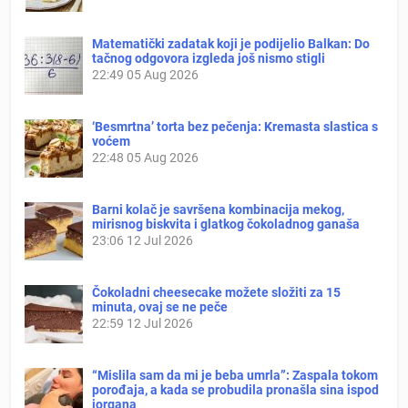
Matematički zadatak koji je podijelio Balkan: Do
tačnog odgovora izgleda još nismo stigli
22:49
05 Aug 2026
‘Besmrtna’ torta bez pečenja: Kremasta slastica s
voćem
22:48
05 Aug 2026
Barni kolač je savršena kombinacija mekog,
mirisnog biskvita i glatkog čokoladnog ganaša
23:06
12 Jul 2026
Čokoladni cheesecake možete složiti za 15
minuta, ovaj se ne peče
22:59
12 Jul 2026
“Mislila sam da mi je beba umrla”: Zaspala tokom
porođaja, a kada se probudila pronašla sina ispod
jorgana