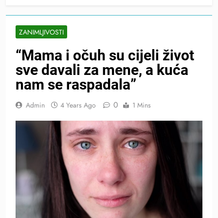
ZANIMLJIVOSTI
“Mama i očuh su cijeli život
sve davali za mene, a kuća
nam se raspadala”
0
Admin
4 Years Ago
1 Mins