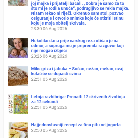
joj majka i prijatelji bacali. „Dobra je samo za to
što mi je rodila unuče“, podrugljivo se rekla majka.
Nisam rekao ni riječi. Okrenuo sam stol, pozvao
osiguranje i otvorio snimke koje će otkriti istinu
koju je moja obitelj skrivala.
23:30
06 Aug 2026
Nekoliko dana prije carskog reza otišao je na
odmor, a supruga mu je pripremila razgovor koji
nije mogao izbjeći
23:26
06 Aug 2026
Miks griza i jabuka – Sočan, nežan, mekan, ovaj
kolač će se dopasti svima
22:51
05 Aug 2026
Letnja razbibriga: Pronađi 12 skrivenih životinja
za 12 sekundi
22:51
05 Aug 2026
Najjednostavniji recept za finu pitu od jogurta
22:50
05 Aug 2026