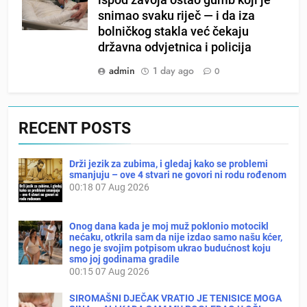
ispod zavoja ostao gumb koji je
snimao svaku riječ — i da iza
bolničkog stakla već čekaju
državna odvjetnica i policija
admin
1 day ago
0
RECENT POSTS
Drži jezik za zubima, i gledaj kako se problemi
smanjuju – ove 4 stvari ne govori ni rodu rođenom
00:18
07 Aug 2026
Onog dana kada je moj muž poklonio motocikl
nećaku, otkrila sam da nije izdao samo našu kćer,
nego je svojim potpisom ukrao budućnost koju
smo joj godinama gradile
00:15
07 Aug 2026
SIROMAŠNI DJEČAK VRATIO JE TENISICE MOGA