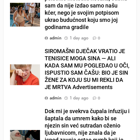
sam da nije izdao samo našu
kćer, nego je svojim potpisom
ukrao budućnost koju smo joj
godinama gradile
admin
1 day ago
0
SIROMAŠNI DJEČAK VRATIO JE
TENISICE MOGA SINA — ALI
KADA SAM MU POGLEDAO U OČI,
ISPUSTIO SAM ČAŠU: BIO JE SIN
ŽENE ZA KOJU SU MI REKLI DA
JE MRTVA Advertisements
admin
1 day ago
0
Dok mi je svekrva čupala infuziju i
šaptala da umrem kako bi se
njezin sin već sutradan oženio
ljubavnicom, nije znala da je