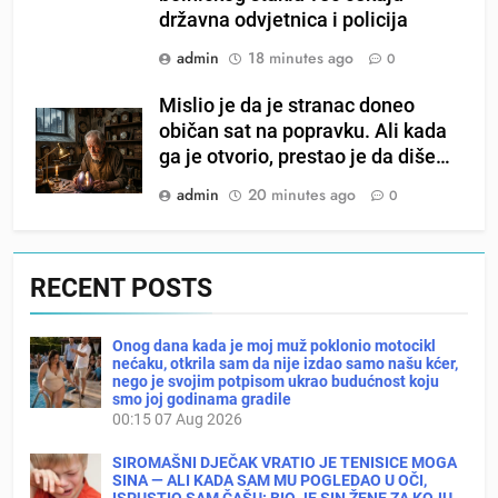
državna odvjetnica i policija
admin
18 minutes ago
0
Mislio je da je stranac doneo
običan sat na popravku. Ali kada
ga je otvorio, prestao je da diše…
admin
20 minutes ago
0
RECENT POSTS
Onog dana kada je moj muž poklonio motocikl
nećaku, otkrila sam da nije izdao samo našu kćer,
nego je svojim potpisom ukrao budućnost koju
smo joj godinama gradile
00:15
07 Aug 2026
SIROMAŠNI DJEČAK VRATIO JE TENISICE MOGA
SINA — ALI KADA SAM MU POGLEDAO U OČI,