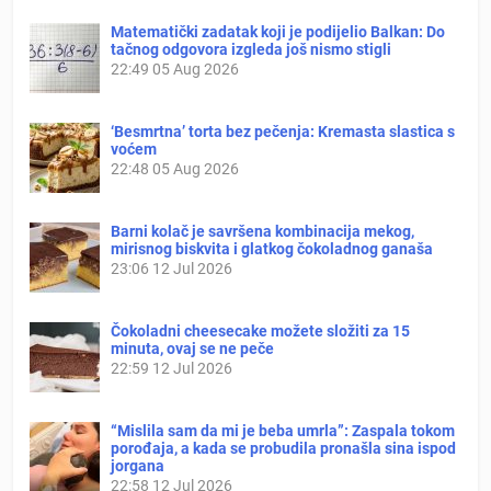
Matematički zadatak koji je podijelio Balkan: Do
tačnog odgovora izgleda još nismo stigli
22:49
05 Aug 2026
‘Besmrtna’ torta bez pečenja: Kremasta slastica s
voćem
22:48
05 Aug 2026
Barni kolač je savršena kombinacija mekog,
mirisnog biskvita i glatkog čokoladnog ganaša
23:06
12 Jul 2026
Čokoladni cheesecake možete složiti za 15
minuta, ovaj se ne peče
22:59
12 Jul 2026
“Mislila sam da mi je beba umrla”: Zaspala tokom
porođaja, a kada se probudila pronašla sina ispod
jorgana
22:58
12 Jul 2026