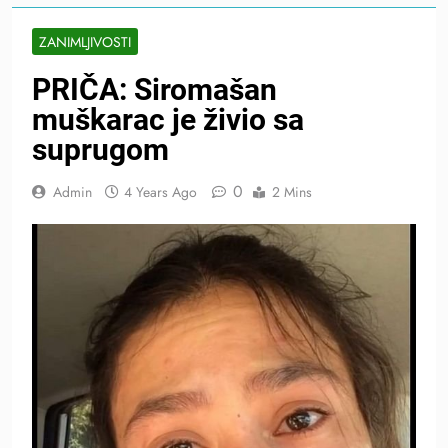
ZANIMLJIVOSTI
PRIČA: Siromašan
muškarac je živio sa
suprugom
0
Admin
4 Years Ago
2 Mins