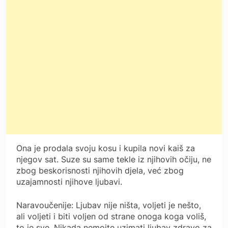
Ona je prodala svoju kosu i kupila novi kaiš za
njegov sat. Suze su same tekle iz njihovih očiju, ne
zbog beskorisnosti njihovih djela, već zbog
uzajamnosti njihove ljubavi.
Naravoučenije: Ljubav nije ništa, voljeti je nešto,
ali voljeti i biti voljen od strane onoga koga voliš,
to je sve. Nikada nemojte uzimati ljubav zdravo za