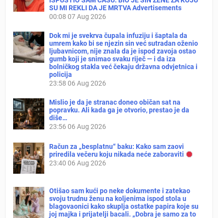
ISPUSTIO SAM ČAŠU: BIO JE SIN ŽENE ZA KOJU
SU MI REKLI DA JE MRTVA Advertisements
00:08
07 Aug 2026
Dok mi je svekrva čupala infuziju i šaptala da
umrem kako bi se njezin sin već sutradan oženio
ljubavnicom, nije znala da je ispod zavoja ostao
gumb koji je snimao svaku riječ — i da iza
bolničkog stakla već čekaju državna odvjetnica i
policija
23:58
06 Aug 2026
Mislio je da je stranac doneo običan sat na
popravku. Ali kada ga je otvorio, prestao je da
diše…
23:56
06 Aug 2026
Račun za „besplatnu“ baku: Kako sam zaovi
priredila večeru koju nikada neće zaboraviti
23:40
06 Aug 2026
Otišao sam kući po neke dokumente i zatekao
svoju trudnu ženu na koljenima ispod stola u
blagovaonici kako skuplja ostatke papira koje su
joj majka i prijatelji bacali. „Dobra je samo za to