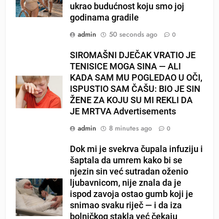
ukrao budućnost koju smo joj
godinama gradile
admin
50 seconds ago
0
SIROMAŠNI DJEČAK VRATIO JE
TENISICE MOGA SINA — ALI
KADA SAM MU POGLEDAO U OČI,
ISPUSTIO SAM ČAŠU: BIO JE SIN
ŽENE ZA KOJU SU MI REKLI DA
JE MRTVA Advertisements
admin
8 minutes ago
0
Dok mi je svekrva čupala infuziju i
šaptala da umrem kako bi se
njezin sin već sutradan oženio
ljubavnicom, nije znala da je
ispod zavoja ostao gumb koji je
snimao svaku riječ — i da iza
bolničkog stakla već čekaju