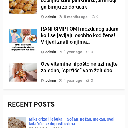
ozbiljno šteti pankreasu, a mnogi
ga biraju za doručak
admin
5 months ago
0
RANI SIMPTOMI moždanog udara
koji se javljaju osobito kod žena!
Vrijedi znati o njima…
admin
1 year ago
0
Ove vitamine nipošto ne uzimajte
zajedno, “spržiće” vam želudac
admin
1 year ago
0
RECENT POSTS
Miks griza i jabuka – Sočan, nežan, mekan, ovaj
kolač će se dopasti svima