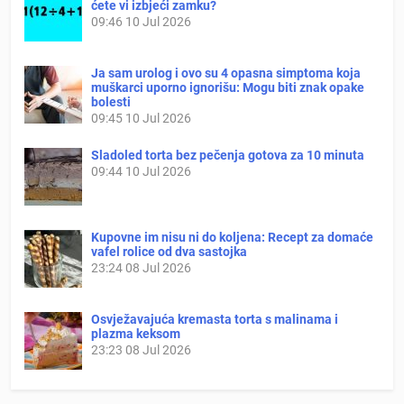
ćete vi izbjeći zamku?
09:46
10 Jul 2026
Ja sam urolog i ovo su 4 opasna simptoma koja
muškarci uporno ignorišu: Mogu biti znak opake
bolesti
09:45
10 Jul 2026
Sladoled torta bez pečenja gotova za 10 minuta
09:44
10 Jul 2026
Kupovne im nisu ni do koljena: Recept za domaće
vafel rolice od dva sastojka
23:24
08 Jul 2026
Osvježavajuća kremasta torta s malinama i
plazma keksom
23:23
08 Jul 2026