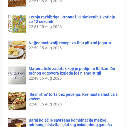
22:51
05 Aug 2026
Letnja razbibriga: Pronađi 12 skrivenih životinja
za 12 sekundi
22:51
05 Aug 2026
Najjednostavniji recept za finu pitu od jogurta
22:50
05 Aug 2026
Matematički zadatak koji je podijelio Balkan: Do
tačnog odgovora izgleda još nismo stigli
22:49
05 Aug 2026
‘Besmrtna’ torta bez pečenja: Kremasta slastica s
voćem
22:48
05 Aug 2026
Barni kolač je savršena kombinacija mekog,
mirisnog biskvita i glatkog čokoladnog ganaša