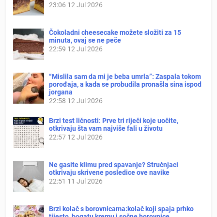
23:06
12 Jul 2026
Čokoladni cheesecake možete složiti za 15
minuta, ovaj se ne peče
22:59
12 Jul 2026
“Mislila sam da mi je beba umrla”: Zaspala tokom
porođaja, a kada se probudila pronašla sina ispod
jorgana
22:58
12 Jul 2026
Brzi test ličnosti: Prve tri riječi koje uočite,
otkrivaju šta vam najviše fali u životu
22:57
12 Jul 2026
Ne gasite klimu pred spavanje? Stručnjaci
otkrivaju skrivene posledice ove navike
22:51
11 Jul 2026
Brzi kolač s borovnicama:kolač koji spaja prhko
tijesto, bogatu kremu i sočne borovnice