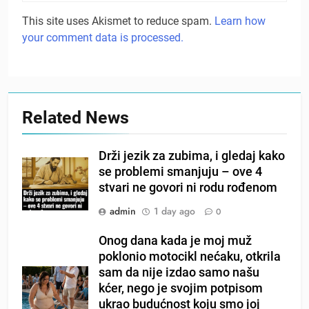
This site uses Akismet to reduce spam.
Learn how
your comment data is processed.
Related News
Drži jezik za zubima, i gledaj kako
se problemi smanjuju – ove 4
stvari ne govori ni rodu rođenom
admin
1 day ago
0
Onog dana kada je moj muž
poklonio motocikl nećaku, otkrila
sam da nije izdao samo našu
kćer, nego je svojim potpisom
ukrao budućnost koju smo joj