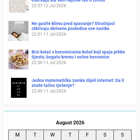
otkrivaju šta vam najviše fali u životu
22:57
12 Jul 2026
Ne gasite klimu pred spavanje? Stručnjaci
otkrivaju skrivene posledice ove navike
22:51
11 Jul 2026
Brzi kolač s borovnicama:kolač koji spaja prhko
tijesto, bogatu kremu i sočne borovnice
22:50
11 Jul 2026
Jedna matematička zamka dijeli internet: Da li
znate tačno rješenje?
22:49
11 Jul 2026
August 2026
M
T
W
T
F
S
S