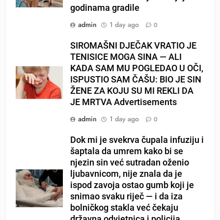
godinama gradile
admin
1 day ago
0
SIROMAŠNI DJEČAK VRATIO JE
TENISICE MOGA SINA — ALI
KADA SAM MU POGLEDAO U OČI,
ISPUSTIO SAM ČAŠU: BIO JE SIN
ŽENE ZA KOJU SU MI REKLI DA
JE MRTVA Advertisements
admin
1 day ago
0
Dok mi je svekrva čupala infuziju i
šaptala da umrem kako bi se
njezin sin već sutradan oženio
ljubavnicom, nije znala da je
ispod zavoja ostao gumb koji je
snimao svaku riječ — i da iza
bolničkog stakla već čekaju
državna odvjetnica i policija