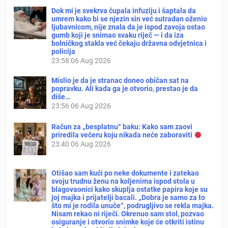
Dok mi je svekrva čupala infuziju i šaptala da
umrem kako bi se njezin sin već sutradan oženio
ljubavnicom, nije znala da je ispod zavoja ostao
gumb koji je snimao svaku riječ — i da iza
bolničkog stakla već čekaju državna odvjetnica i
policija
23:58
06 Aug 2026
Mislio je da je stranac doneo običan sat na
popravku. Ali kada ga je otvorio, prestao je da
diše…
23:56
06 Aug 2026
Račun za „besplatnu“ baku: Kako sam zaovi
priredila večeru koju nikada neće zaboraviti
23:40
06 Aug 2026
Otišao sam kući po neke dokumente i zatekao
svoju trudnu ženu na koljenima ispod stola u
blagovaonici kako skuplja ostatke papira koje su
joj majka i prijatelji bacali. „Dobra je samo za to
što mi je rodila unuče“, podrugljivo se rekla majka.
Nisam rekao ni riječi. Okrenuo sam stol, pozvao
osiguranje i otvorio snimke koje će otkriti istinu