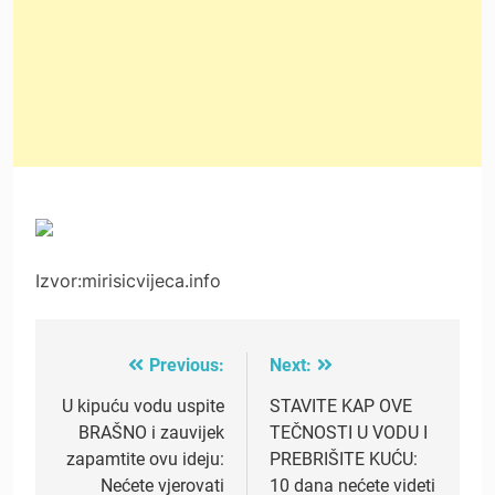
Izvor:mirisicvijeca.info
Previous:
Next:
Post
navigation
U kipuću vodu uspite
STAVITE KAP OVE
BRAŠNO i zauvijek
TEČNOSTI U VODU I
zapamtite ovu ideju:
PREBRIŠITE KUĆU:
Nećete vjerovati
10 dana nećete videti