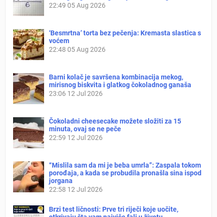
22:49
05 Aug 2026
‘Besmrtna’ torta bez pečenja: Kremasta slastica s
voćem
22:48
05 Aug 2026
Barni kolač je savršena kombinacija mekog,
mirisnog biskvita i glatkog čokoladnog ganaša
23:06
12 Jul 2026
Čokoladni cheesecake možete složiti za 15
minuta, ovaj se ne peče
22:59
12 Jul 2026
“Mislila sam da mi je beba umrla”: Zaspala tokom
porođaja, a kada se probudila pronašla sina ispod
jorgana
22:58
12 Jul 2026
Brzi test ličnosti: Prve tri riječi koje uočite,