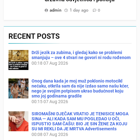
admin
1 day ago
0
RECENT POSTS
Drži jezik za zubima, i gledaj kako se problemi
smanjuju – ove 4 stvari ne govori ni rodu rođenom
00:18
07 Aug 2026
Onog dana kada je moj muž poklonio motocikl
nećaku, otkrila sam da nije izdao samo našu kćer,
nego je svojim potpisom ukrao budućnost koju
smo joj godinama gradile
00:15
07 Aug 2026
SIROMAŠNI DJEČAK VRATIO JE TENISICE MOGA
SINA — ALI KADA SAM MU POGLEDAO U OČI,
ISPUSTIO SAM ČAŠU: BIO JE SIN ŽENE ZA KOJU
SU MI REKLI DA JE MRTVA Advertisements
00:08
07 Aug 2026