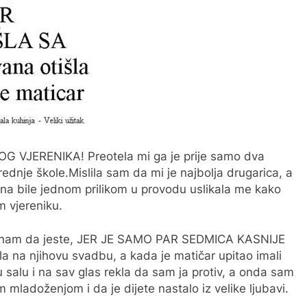
OG VJERENIKA! Preotela mi ga je prije samo dva
ednje škole.Mislila sam da mi je najbolja drugarica, a
ona bile jednom prilikom u provodu uslikala me kako
 vjereniku.
ali znam da jeste, JER JE SAMO PAR SEDMICA KASNIJE
 na njihovu svadbu, a kada je matičar upitao imali
u salu i na sav glas rekla da sam ja protiv, a onda sam
ladoženjom i da je dijete nastalo iz velike ljubavi.