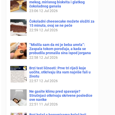
mekog, mirisnog biskvita i glatkog
čokoladnog ganaša
23:06
12 Jul 2026
Čokoladni cheesecake možete složiti za
15 minuta, ovaj se ne peče
22:59
12 Jul 2026
“Mislila sam da mi je beba umrla”:
Zaspala tokom porođaja, a kada se
probudila pronašla sina ispod jorgana
22:58
12 Jul 2026
Brzi test ličnosti: Prve tri riječi koje
uočite, otkrivaju šta vam najviše fali u
životu
22:57
12 Jul 2026
Ne gasite klimu pred spavanje?
Stručnjaci otkrivaju skrivene posledice
ove navike
22:51
11 Jul 2026
Brzi kolač s borovnicama:kolač koji