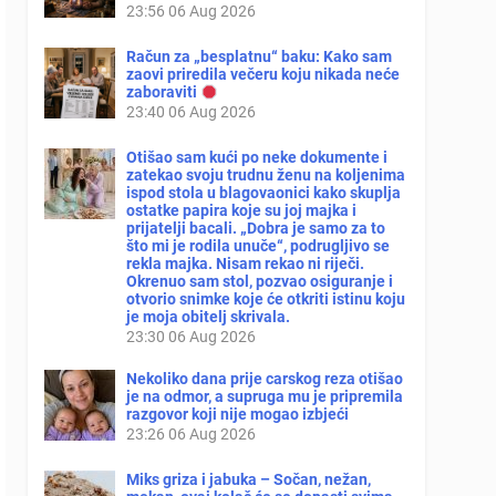
23:56
06 Aug 2026
Račun za „besplatnu“ baku: Kako sam
zaovi priredila večeru koju nikada neće
zaboraviti
23:40
06 Aug 2026
Otišao sam kući po neke dokumente i
zatekao svoju trudnu ženu na koljenima
ispod stola u blagovaonici kako skuplja
ostatke papira koje su joj majka i
prijatelji bacali. „Dobra je samo za to
što mi je rodila unuče“, podrugljivo se
rekla majka. Nisam rekao ni riječi.
Okrenuo sam stol, pozvao osiguranje i
otvorio snimke koje će otkriti istinu koju
je moja obitelj skrivala.
23:30
06 Aug 2026
Nekoliko dana prije carskog reza otišao
je na odmor, a supruga mu je pripremila
razgovor koji nije mogao izbjeći
23:26
06 Aug 2026
Miks griza i jabuka – Sočan, nežan,