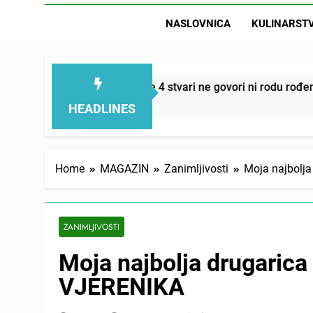
NASLOVNICA
KULINARST
D
i smanjuju – ove 4 stvari ne govori ni rodu rođenom
HEADLINES
Home
MAGAZIN
Zanimljivosti
Moja najbolj
ZANIMLJIVOSTI
Moja najbolja drugaric
VJERENIKA