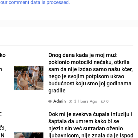
our comment data is processed.
ako
Onog dana kada je moj muž
poklonio motocikl nećaku, otkrila
m
sam da nije izdao samo našu kćer,
nego je svojim potpisom ukrao
budućnost koju smo joj godinama
gradile
Admin
3 Hours Ago
0
E
Dok mi je svekrva čupala infuziju i
šaptala da umrem kako bi se
I,
njezin sin već sutradan oženio
IN
ljubavnicom, nije znala da je ispod