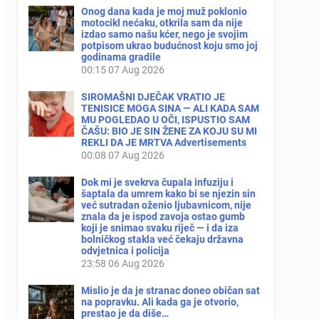
Onog dana kada je moj muž poklonio
motocikl nećaku, otkrila sam da nije
izdao samo našu kćer, nego je svojim
potpisom ukrao budućnost koju smo joj
godinama gradile
00:15
07 Aug 2026
SIROMAŠNI DJEČAK VRATIO JE
TENISICE MOGA SINA — ALI KADA SAM
MU POGLEDAO U OČI, ISPUSTIO SAM
ČAŠU: BIO JE SIN ŽENE ZA KOJU SU MI
REKLI DA JE MRTVA Advertisements
00:08
07 Aug 2026
Dok mi je svekrva čupala infuziju i
šaptala da umrem kako bi se njezin sin
već sutradan oženio ljubavnicom, nije
znala da je ispod zavoja ostao gumb
koji je snimao svaku riječ — i da iza
bolničkog stakla već čekaju državna
odvjetnica i policija
23:58
06 Aug 2026
Mislio je da je stranac doneo običan sat
na popravku. Ali kada ga je otvorio,
prestao je da diše…