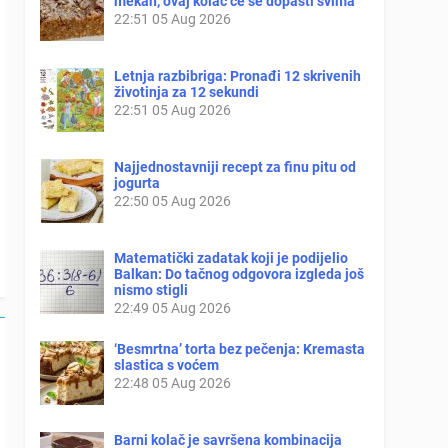
mekan, ovaj kolač će se dopasti svima
22:51
05 Aug 2026
Letnja razbibriga: Pronađi 12 skrivenih
životinja za 12 sekundi
22:51
05 Aug 2026
Najjednostavniji recept za finu pitu od
jogurta
22:50
05 Aug 2026
Matematički zadatak koji je podijelio
Balkan: Do tačnog odgovora izgleda još
nismo stigli
22:49
05 Aug 2026
‘Besmrtna’ torta bez pečenja: Kremasta
slastica s voćem
22:48
05 Aug 2026
Barni kolač je savršena kombinacija