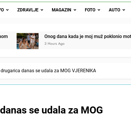
Onog dana kada je moj muž poklonio motocikl nećaku, otkrila sam 
VO
ZDRAVLJE
MAGAZIN
FOTO
AUTO
svojim potpisom ukrao bud
SIROMAŠNI DJEČAK VRATIO JE TENISICE MOGA SINA — ALI KADA
SAM ČAŠU: BIO JE SIN ŽENE ZA KOJU SU M
ok mi je svekrva čupala infuziju i šaptala da umrem kako bi se njez
Onog dana kada je moj muž poklonio motocikl nećaku, otk
nije znala da je ispod zavoja ostao gumb koji je snimao svaku riječ
3 Hours Ago
a drugarica danas se udala za MOG VJERENIKA
a danas se udala za MOG