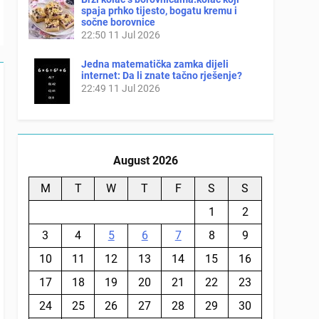
spaja prhko tijesto, bogatu kremu i
sočne borovnice
22:50
11 Jul 2026
Jedna matematička zamka dijeli
internet: Da li znate tačno rješenje?
22:49
11 Jul 2026
August 2026
M
T
W
T
F
S
S
1
2
3
4
5
6
7
8
9
10
11
12
13
14
15
16
17
18
19
20
21
22
23
24
25
26
27
28
29
30